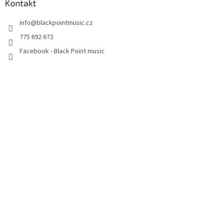
Kontakt
info
@
blackpointmusic.cz
775 692 672
Facebook - Black Point music