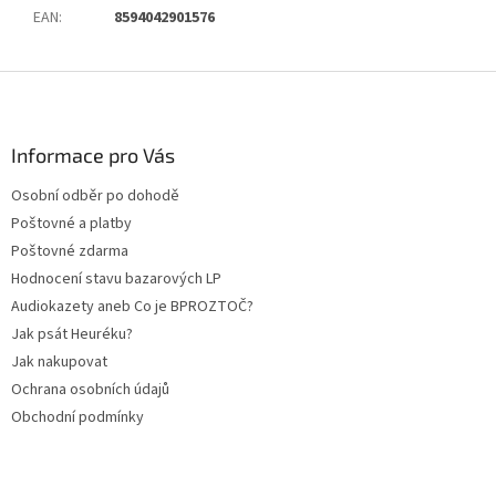
EAN
:
8594042901576
Z
á
p
a
Informace pro Vás
t
Osobní odběr po dohodě
í
Poštovné a platby
Poštovné zdarma
Hodnocení stavu bazarových LP
Audiokazety aneb Co je BPROZTOČ?
Jak psát Heuréku?
Jak nakupovat
Ochrana osobních údajů
Obchodní podmínky