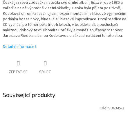
Česká jazzová zpěvačka natočila své druhé album
Bosa
v roce 1985 a
zařadila na ně výhradně vlastní skladby. Deska byla přijata pozitivně,
Koubková ohromila fascinujícím, experimentálním a hlasově výjimečním
podáním bossa novy, blues, ale i hlasové improvizace. První reedice na
CD vychází po téměř pětatřiceti letech, v bookletu alba posluchači
naleznou dobový text Lubomíra Dorůžky a rovněž současný rozhovor
Jaroslava Riedela s Janou Koubkovou o zákulisí natáčení tohoto alba.
Detailní informace
ZEPTAT SE
SDÍLET
Související produkty
Kód:
SU6345-2