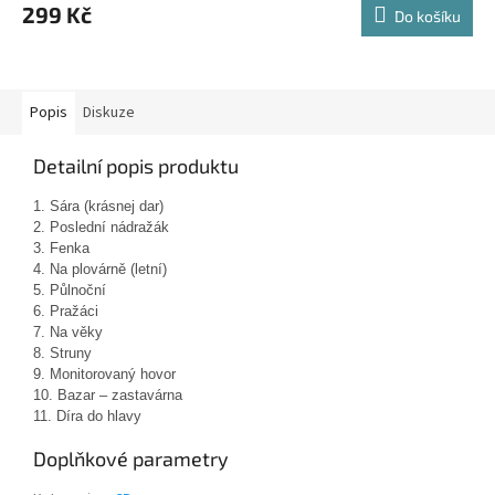
299 Kč
Do košíku
Popis
Diskuze
Detailní popis produktu
1. Sára (krásnej dar)
2. Poslední nádražák
3. Fenka
4. Na plovárně (letní)
5. Půlnoční
6. Pražáci
7.
Na věky
8. Struny
9. Monitorovaný hovor
10. Bazar – zastavárna
11. Díra do hlavy
Doplňkové parametry