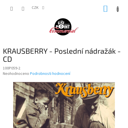
Přejít
NÁKUP
na
CZK
obsah
KOŠÍK
KRAUSBERRY - Poslední nádražák -
CD
100P059-2
Průměrné
Neohodnoceno
Podrobnosti hodnocení
hodnocení
produktu
je
0,0
z
5
hvězdiček.