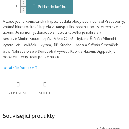
Přidat do košíku
A zase jedna koníčkářská kapela vydala plody své invence! Krausberry,
známá bluesrocková kapela z Hanspaulky, vyvrhla po 15 letech své 7.
album. Je na něm jedenáct písniček a kapelka je nahrála v
sestavě
Martin Kraus – zpěv, Mário Císař – kytara, Štěpán Albrecht –
kytara, Vít Havlíček – kytara, Jiří Kredba – basa a Štěpán Smetáček –
Nahrávalo se v Sono, obal vyvedli Kubík a Haloun. Digipack, v
bicí.
bookletu texty. Nyní pouze na CD.
Detailní informace
ZEPTAT SE
SDÍLET
Související produkty
Kód:
100P060-1