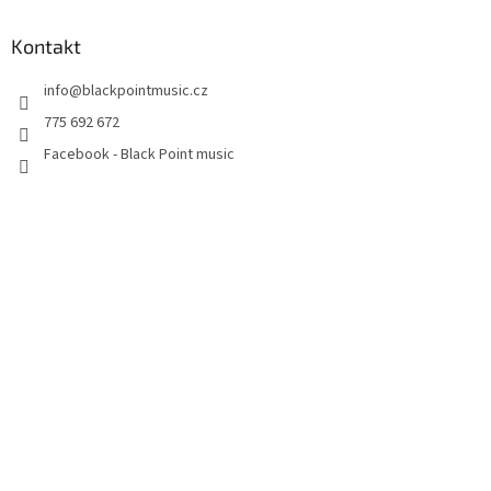
Kontakt
info
@
blackpointmusic.cz
775 692 672
Facebook - Black Point music