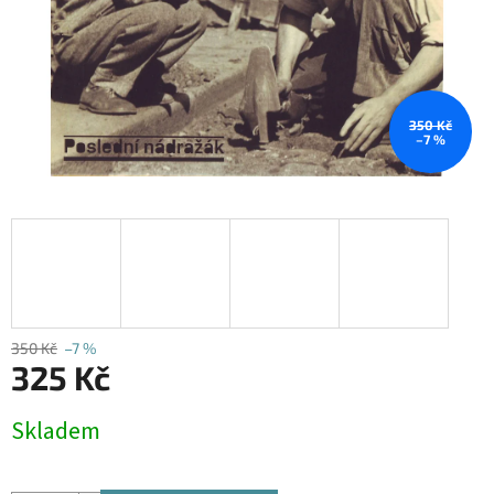
350 Kč
–7 %
350 Kč
–7 %
325 Kč
Měrná
Skladem
cena: