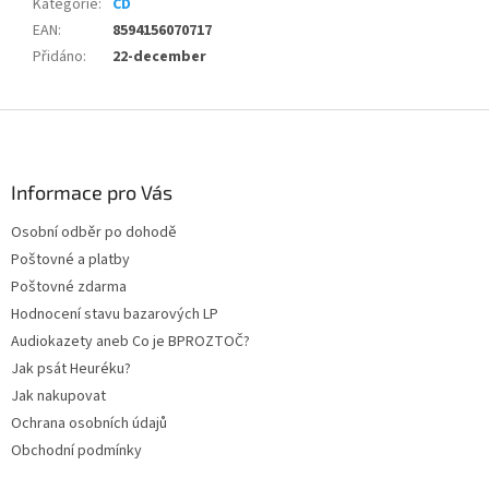
Kategorie
:
CD
EAN
:
8594156070717
Přidáno
:
22-december
Z
á
p
a
Informace pro Vás
t
Osobní odběr po dohodě
í
Poštovné a platby
Poštovné zdarma
Hodnocení stavu bazarových LP
Audiokazety aneb Co je BPROZTOČ?
Jak psát Heuréku?
Jak nakupovat
Ochrana osobních údajů
Obchodní podmínky