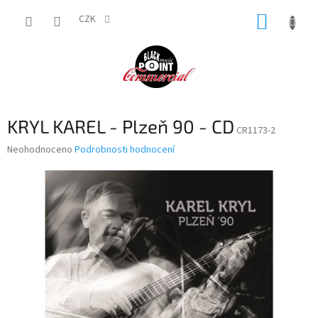
Přejít
NÁKUP
na
CZK
obsah
KOŠÍK
KRYL KAREL - Plzeň ´90 - CD
CR1173-2
Průměrné
Neohodnoceno
Podrobnosti hodnocení
hodnocení
produktu
je
0,0
z
5
hvězdiček.