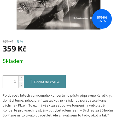
379 Kč
–5 %
379 Kč
–5 %
359 Kč
Měrná
Skladem
cena:
Přidat do košíku
Po dvaceti letech vynuceného koncertního půstu připravuje Karel Kryl
domácí turné, jehož první zastávkou je - zásluhou pořadatele Ivana
Jáchima - Plzeň. To už má však za sebou vystoupení na velkolepém
Koncertě pro všechny slušný lidi. „Letadlem jsem v Sydney za 36 hodin.
Do Plzně mi to trvalo dvacet let. Ale znával jsem to tady, okolí a tak.”