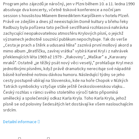
Program jeho zájezdů je náročný, jen v Plzni během 10. a 11. ledna 1990
absolvuje dva koncerty, včetně tiskové konference a noční jam
session s houslistou Milanem Benediktem Karpíškem v hotelu Plzeň.
Právě ve zdejším a dnes již neexistujícím Domě kultury u břehu řeky
Radbuzy byla pořízena tato pečlivě sestříhaná rozhlasová nahrávka
zachycující neopakovatelnou atmosféru Krylových písní, o jejichž
významech jednotně souznící publikum nepochybuje. Tak do verše
„Cesta je prach a štěrk a udusaná hlína” zaznívá první mollový akord a
mimo album „Bratříčku, zavírej vrátka” vybírá Karel Kryl i z nahrávek
překlenujících léta 1969 až 1979 - „Rakoviny”, „Maškar” a „Karavany
mraků”. Ostatně „je těžký psát nový věci veselý,” prohlašuje Kryl mezi
jednotlivými písněmi, když právě dramaticky nerecituje své nápadité
básně kořeněné notnou dávkou humoru. Následující týdny se jeho
cesty postupně ubírají na Slovensko, kde na hoře Chopok v Nízkých
Tatrách symbolicky vztyčuje stále ještě československou vlajku...
Český rozhlas v rámci svého stoletého výročí takto připomíná
umělecký a společenský odkaz Karla Kryla. Toho Karla Kryla, jehož
písně se od poloviny šedesátých let dostávají ke všem naslouchajícím
srdcím.
Detailní informace