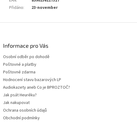
EAN
:
8590236117327
Přidáno
:
23-november
Z
á
p
a
Informace pro Vás
t
Osobní odběr po dohodě
í
Poštovné a platby
Poštovné zdarma
Hodnocení stavu bazarových LP
Audiokazety aneb Co je BPROZTOČ?
Jak psát Heuréku?
Jak nakupovat
Ochrana osobních údajů
Obchodní podmínky