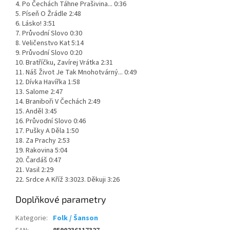
4. Po Čechách Táhne Prašivina... 0:36
5. Píseň O Žrádle 2:48
6. Lásko! 3:51
7. Průvodní Slovo 0:30
8. Veličenstvo Kat 5:14
9. Průvodní Slovo 0:20
10. Bratříčku, Zavírej Vrátka 2:31
11. Náš Život Je Tak Mnohotvárný... 0:49
12. Dívka Havířka 1:58
13. Salome 2:47
14. Braniboři V Čechách 2:49
15. Anděl 3:45
16. Průvodní Slovo 0:46
17. Pušky A Děla 1:50
18. Za Prachy 2:53
19. Rakovina 5:04
20. Čardáš 0:47
21. Vasil 2:29
22. Srdce A Kříž 3:3023. Děkuji 3:26
Doplňkové parametry
Kategorie
:
Folk / Šanson