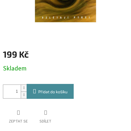
199 Kč
Měrná
Skladem
cena:
Přidat do košíku
ZEPTAT SE
SDÍLET