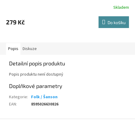
Skladem
279 Kč
Do košíku
Popis
Diskuze
Detailní popis produktu
Popis produktu není dostupný
Doplňkové parametry
Kategorie
:
Folk / Šanson
EAN
:
8595026630826
Z
á