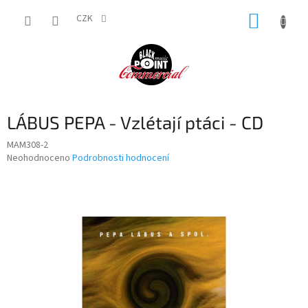
Přejít
NÁKUP
na
CZK
obsah
KOŠÍK
LÁBUS PEPA - Vzlétají ptáci - CD
MAM308-2
Průměrné
Neohodnoceno
Podrobnosti hodnocení
hodnocení
produktu
je
0,0
z
5
hvězdiček.