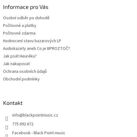
p
a
Informace pro Vás
t
Osobní odběr po dohodě
í
Poštovné a platby
Poštovné zdarma
Hodnocení stavu bazarových LP
Audiokazety aneb Co je BPROZTOČ?
Jak psát Heuréku?
Jak nakupovat
Ochrana osobních údajů
Obchodní podmínky
Kontakt
info
@
blackpointmusic.cz
775 692 672
Facebook - Black Point music