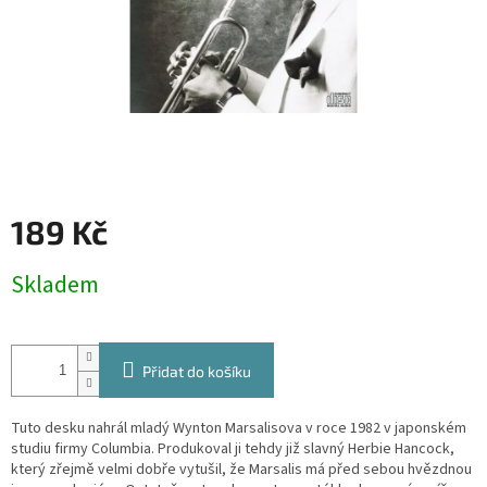
189 Kč
Měrná
Skladem
cena:
Přidat do košíku
Tuto desku nahrál mladý Wynton Marsalisova v roce 1982 v japonském
studiu firmy Columbia. Produkoval ji tehdy již slavný Herbie Hancock,
který zřejmě velmi dobře vytušil, že Marsalis má před sebou hvězdnou