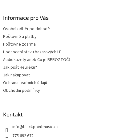
á
p
a
Informace pro Vás
t
Osobní odběr po dohodě
í
Poštovné a platby
Poštovné zdarma
Hodnocení stavu bazarových LP
Audiokazety aneb Co je BPROZTOČ?
Jak psát Heuréku?
Jak nakupovat
Ochrana osobních údajů
Obchodní podmínky
Kontakt
info
@
blackpointmusic.cz
775 692 672