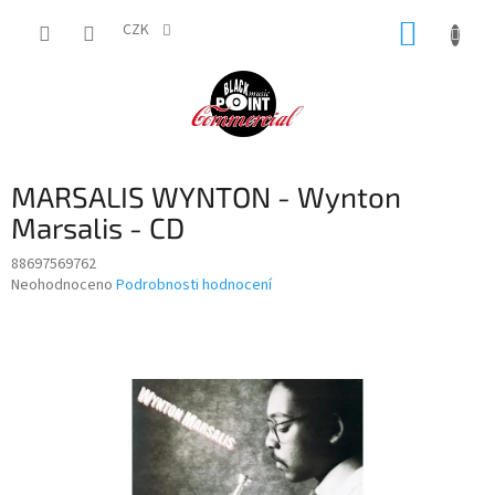
Přejít
NÁKUP
na
CZK
obsah
KOŠÍK
MARSALIS WYNTON - Wynton
Marsalis - CD
88697569762
Průměrné
Neohodnoceno
Podrobnosti hodnocení
hodnocení
produktu
je
0,0
z
5
hvězdiček.