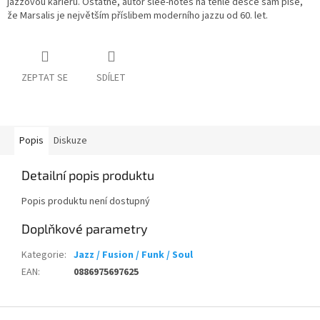
jazzovou kariéru. Ostatně, autor slee-notes na téhle desce sám píše,
že Marsalis je největším příslibem moderního jazzu od 60. let.
ZEPTAT SE
SDÍLET
Popis
Diskuze
Detailní popis produktu
Popis produktu není dostupný
Doplňkové parametry
Kategorie
:
Jazz / Fusion / Funk / Soul
EAN
:
0886975697625
Z