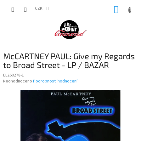
Přejít
NÁKUP
na
CZK
obsah
KOŠÍK
McCARTNEY PAUL: Give my Regards
to Broad Street - LP / BAZAR
EL260278-1
Průměrné
Neohodnoceno
Podrobnosti hodnocení
hodnocení
produktu
je
0,0
z
5
hvězdiček.