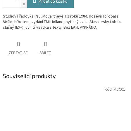
Přidat do košíku
Studiová řadovka Paul McCartneye a z roku 1984. Rozevírací obal s
širším hřbetem, vydání EMI Holland, bytelný zvuk. Stav desky i obalu
slušný (EX+), uvnitř vsádka s texty. Bez EAN, VYPRÁNO.
ZEPTAT SE
SDÍLET
Související produkty
Kód:
MCC01