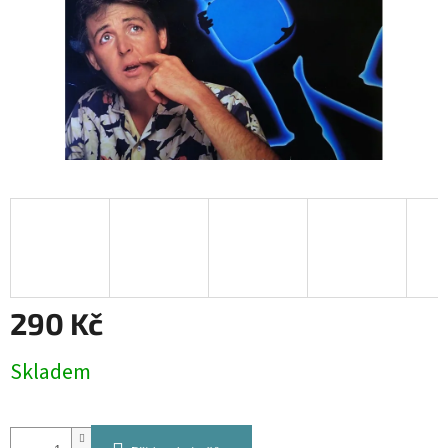
290 Kč
Měrná
Skladem
cena: