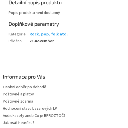
Detailní popis produktu
Popis produktu není dostupný
Doplňkové parametry
Kategorie
:
Rock, pop, folk atd.
Přidáno
:
23-november
Z
á
p
a
Informace pro Vás
t
Osobní odběr po dohodě
í
Poštovné a platby
Poštovné zdarma
Hodnocení stavu bazarových LP
Audiokazety aneb Co je BPROZTOČ?
Jak psát Heuréku?