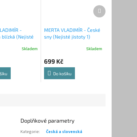
Další
produkt
LADIMÍR -
MERTA VLADIMÍR - České
blízká (Nejisté
sny (Nejisté jistoty 1)
) - LP / VINYL
limited 300 - LP / VINYL
Skladem
Skladem
699 Kč
šíku
Do košíku
Doplňkové parametry
Kategorie
:
Česká a slovenská