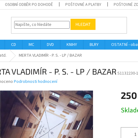
OSOBNÍ ODBĚR PO DOHODĚ
POŠTOVNÉ A PLATBY
POŠTOVNÉ Z
HLEDAT
CD
MC
DVD
KNIHY
BLRY
OSTATNÍ - obal
atd.
MERTA VLADIMÍR - P. S. - LP / BAZAR
A VLADIMÍR - P. S. - LP / BAZAR
S1132230-
né
noceno
Podrobnosti hodnocení
ní
250
u
Měrná
Skla
cena:
ek.