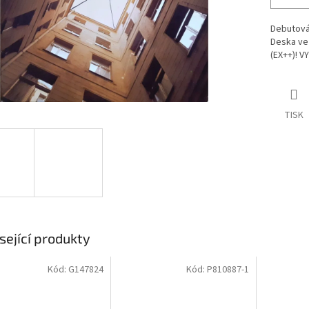
Debutová 
Deska ve
(EX++)! 
TISK
sející produkty
Kód:
G147824
Kód:
P810887-1