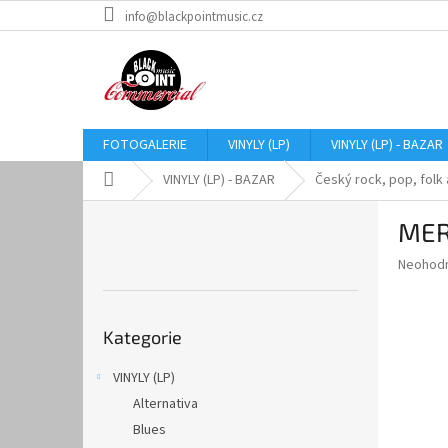
Přejít
info@blackpointmusic.cz
na
obsah
FOTOGALERIE
VINYLY (LP)
VINYLY (LP) - BAZAR
Domů
VINYLY (LP) - BAZAR
Český rock, pop, folk 
P
MERT
o
s
Průměr
Neohod
t
hodnoce
r
produkt
Přeskočit
a
je
Kategorie
kategorie
0,0
n
z
n
VINYLY (LP)
5
í
hvězdič
Alternativa
p
a
Blues