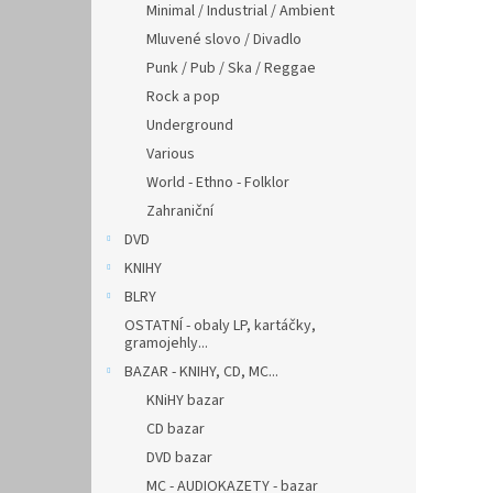
Minimal / Industrial / Ambient
Mluvené slovo / Divadlo
Punk / Pub / Ska / Reggae
Rock a pop
Underground
Various
World - Ethno - Folklor
Zahraniční
DVD
KNIHY
BLRY
OSTATNÍ - obaly LP, kartáčky,
gramojehly...
BAZAR - KNIHY, CD, MC...
KNiHY bazar
CD bazar
DVD bazar
MC - AUDIOKAZETY - bazar