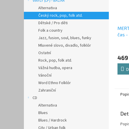
VINYLY (LP) - BAZAR
Alternativa
Český rock, pop, folk atd.
Dětské / Pro děti
MERT
Folk a country
čas 
Jazz, fusion, soul, blues, funky
Mluvené slovo, divadlo, folklór
Ostatní
469
Rock, pop, folk atd.
Vážná hudba, opera
D
Vánoční
Word Ethno Folklór
Zahraniční
Popi
CD
Alternativa
Blues
Det
Blues / Hardrock
Popi
City / Urban folk