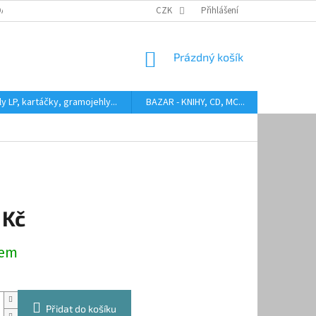
DARMA
HODNOCENÍ STAVU BAZAROVÝCH LP
CZK
Přihlášení
AUDIOKAZETY ANEB CO
NÁKUPNÍ
Prázdný košík
KOŠÍK
y LP, kartáčky, gramojehly...
BAZAR - KNIHY, CD, MC...
Kontakty
1
 Kč
dem
Přidat do košíku