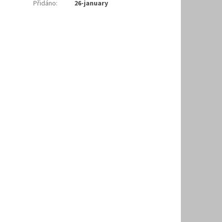
Přidáno
:
26-january