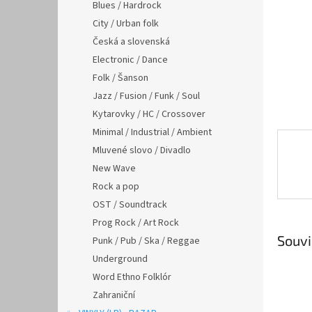
n
Blues / Hardrock
e
City / Urban folk
l
Česká a slovenská
Electronic / Dance
Folk / Šanson
Jazz / Fusion / Funk / Soul
Kytarovky / HC / Crossover
Minimal / Industrial / Ambient
Mluvené slovo / Divadlo
New Wave
Rock a pop
OST / Soundtrack
Prog Rock / Art Rock
Souvi
Punk / Pub / Ska / Reggae
Underground
Word Ethno Folklór
Zahraniční