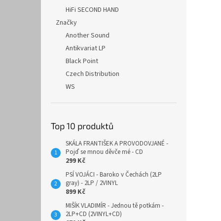
HiFi SECOND HAND
Značky
Another Sound
Antikvariat LP
Black Point
Czech Distribution
WS
Top 10 produktů
SKÁLA FRANTIŠEK A PROVODOVJANÉ -
Pojď se mnou děvče mé - CD
299 Kč
PSÍ VOJÁCI - Baroko v Čechách (2LP
gray) - 2LP / 2VINYL
899 Kč
MIŠÍK VLADIMÍR - Jednou tě potkám -
2LP+CD (2VINYL+CD)