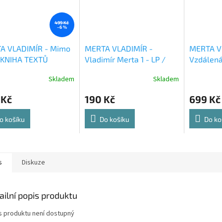
499 Kč
–6 %
A VLADIMÍR - Mimo
MERTA VLADIMÍR -
MERTA V
- KNIHA TEXTŮ
Vladimír Merta 1 - LP /
Vzdálená 
BAZAR
jistoty 2
Skladem
Skladem
 Kč
190 Kč
699 Kč
o košíku
Do košíku
Do ko
s
Diskuze
ailní popis produktu
s produktu není dostupný