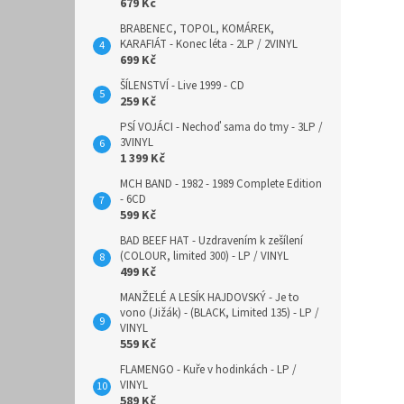
679 Kč
BRABENEC, TOPOL, KOMÁREK,
KARAFIÁT - Konec léta - 2LP / 2VINYL
699 Kč
ŠÍLENSTVÍ - Live 1999 - CD
259 Kč
PSÍ VOJÁCI - Nechoď sama do tmy - 3LP /
3VINYL
1 399 Kč
MCH BAND - 1982 - 1989 Complete Edition
- 6CD
599 Kč
BAD BEEF HAT - Uzdravením k zešílení
(COLOUR, limited 300) - LP / VINYL
499 Kč
MANŽELÉ A LESÍK HAJDOVSKÝ - Je to
vono (Jižák) - (BLACK, Limited 135) - LP /
VINYL
559 Kč
FLAMENGO - Kuře v hodinkách - LP /
VINYL
589 Kč