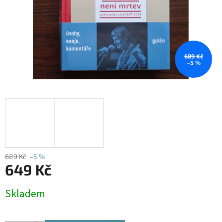
689 Kč
–5 %
689 Kč
–5 %
649 Kč
Měrná
Skladem
cena: