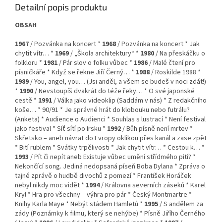
Detailní popis produktu
OBSAH
1967
/ Pozvánka na koncert *
1968
/ Pozvánka na koncert * Jak
chytit vítr… *
1969
/ „Škola architektury“ *
1980
/ Na přeskáčku o
folkloru *
1981
/ Pár slov o folku vůbec *
1986
/ Malé čtení pro
písničkáře * Když se řekne Jiří Černý… *
1988
/ Roskilde 1988 *
1989
/ You, angel, you… (Jsi anděl, a všem se budeš v noci zdát!)
*
1990
/ Nevstoupíš dvakrát do téže řeky… * O své japonské
cestě *
1991
/ Válka jako videoklip (Saddám v nás) * Z redakčního
koše… * 90/91 * Je správné hrát do klobouku nebo futrálu?
(Anketa) * Audience o Audienci * Souhlas s lustrací * Není festival
jako festival * Síť sítí po Irsku *
1992
/ Bůh písně není mrtev *
Skřetsko – aneb návrat do Evropy oklikou přes kanál a zase zpět
* Bití rublem * Svátky trpělivosti * Jak chytit vítr… * Cestou k… *
1993
/ Pít či nepít aneb Existuje vůbec umění střídmého pití? *
Nekončící song. Jediná nedopsaná píseň Boba Dylana * Zpráva o
tajné zprávě o hudbě divochů z pomezí * František Horáček
nebyl nikdy moc vidět *
1994
/ Královna severních záseků * Karel
Kryl * Hra pro všechny – výhra pro pár * Český Montmartre *
Knihy Karla Maye * Nebýt stádem Hamletů *
1995
/ S andělem za
zády (Poznámky k filmu, který se nehýbe) * Písně Jiřího Černého