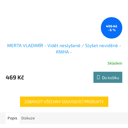
499 Kč
–6 %
MERTA VLADIMÍR - Vidět neslyšené / Slyšet neviděné -
KNIHA -
Skladem
469 Kč
Do košíku
ZOBRAZIT VŠECHNY SOUVISEJÍCÍ PRODUKTY
Popis
Diskuze