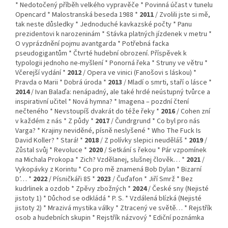
* Nedotočený příběh velkého vypravěče * Povinná účast v tunelu
Opencard * Malostranská beseda 1988 *
2011
/ Zvolili jste si mě,
tak neste důsledky * Jednoduché kavkazské počty * Panu
prezidentovi k narozeninám * Stávka platných jízdenek v metru *
O vyprázdnění pojmu avantgarda * Potřebná facka
pseudogigantům * Čtvrté hudební obrození. Příspěvek k
typologii jednoho ne-myšlení * Ponorná řeka * Struny ve větru *
Včerejší vydání *
2012
/ Opera ve vinici (Fanošovi s láskou) *
Pravda o Marii * Dobrá úroda *
2013
/ Mladí o smrti, staří o lásce *
2014
/ Ivan Balaďa: nenápadný, ale také hrdé neústupný tvůrce a
inspirativní učitel * Nová hymna? * Imagena – pozdní čtení
nečteného * Nevstoupíš dvakrát do téže řeky *
2016
/ Cohen zní
v každém z nás * Z půdy *
2017
/ Čundrgrund * Co byl pro nás
Varga? * Krajiny neviděné, písně neslyšené * Who The Fuck Is
David Koller? * Stará! *
2018
/ Z polívky slepici neuděláš *
2019
/
Zůstal svůj * Revoluce *
2020
/ Setkání s řekou * Pár vzpomínek
na Michala Prokopa * Zich? Vzdělanej, slušnej člověk… *
2021
/
Vykopávky z Korintu * Co pro mě znamená Bob Dylan * Bizarní
D’… *
2022
/ Písničkáři 85 *
2023
/ Čuďafon * Jiří Smrž * Bez
kudrlinek a ozdob * Zpěvy zbožných *
2024
/ České sny (Nejisté
jistoty 1) * Důchod se odkládá * P. S. * Vzdálená blízká (Nejisté
jistoty 2) * Mrazivá mystika války * Ztracený ve světě… * Rejstřík
osob a hudebních skupin * Rejstřík názvový * Ediční poznámka