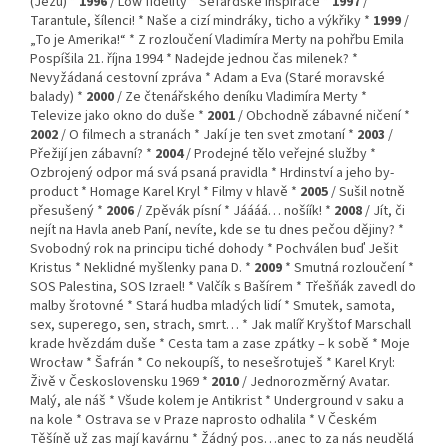
(Jezu) *
1996
/ Low fidelity * Sefardské inspirace *
1997
/
Tarantule, šílenci! * Naše a cizí mindráky, ticho a výkřiky *
1999
/
„To je Amerika!“ * Z rozloučení Vladimíra Merty na pohřbu Emila
Pospíšila 21. října 1994 * Nadejde jednou čas milenek? *
Nevyžádaná cestovní zpráva * Adam a Eva (Staré moravské
balady) *
2000
/ Ze čtenářského deníku Vladimíra Merty *
Televize jako okno do duše *
2001
/ Obchodně zábavné ničení *
2002
/ O filmech a stranách * Jakí je ten svet zmotaní *
2003
/
Přežijí jen zábavní? *
2004
/ Prodejné tělo veřejné služby *
Ozbrojený odpor má svá psaná pravidla * Hrdinství a jeho by-
product * Homage Karel Kryl * Filmy v hlavě *
2005
/ Sušil notně
přesušený *
2006
/ Zpěvák písní * Jáááá… nošíík! *
2008
/ Jít, či
nejít na Havla aneb Paní, nevíte, kde se tu dnes pečou dějiny? *
Svobodný rok na principu tiché dohody * Pochválen buď Ješit
Kristus * Neklidné myšlenky pana D. *
2009
* Smutná rozloučení *
SOS Palestina, SOS Izrael! * Valčík s Bašírem * Třešňák zavedl do
malby šrotovné * Stará hudba mladých lidí * Smutek, samota,
sex, superego, sen, strach, smrt… * Jak malíř Kryštof Marschall
krade hvězdám duše * Cesta tam a zase zpátky – k sobě * Moje
Wrocław * Šafrán * Co nekoupíš, to nesešrotuješ * Karel Kryl:
Živě v Československu 1969 *
2010
/ Jednorozměrný Avatar.
Malý, ale náš * Všude kolem je Antikrist * Underground v saku a
na kole * Ostrava se v Praze naprosto odhalila * V Českém
Těšíně už zas mají kavárnu * Žádný pos…anec to za nás neudělá