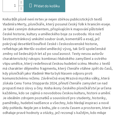
Přidat do košíku
Kniha Bůh písně není mrtev je nejen sbírkou publicistických textů
Vladimíra Merty, písničkáře, který posunul český folk k hranicím eseje.
Je také cenným dokumentem, přispívajícím k mapování půlstoletí
české historie, kultury a uměleckého boje za svobodu. Více než
šestisetstránkový unikátní soubor úvah, komentářů a esejí, jež
pokrývají desetiletí bouřlivé české i československé historie,
reflektuje jak Mertův osobní umělecký vývoj, tak širší společenské
změny od šedesátých let až po současnost. Texty nesou autorův
charakteristický rukopis: kombinaci hlubokého zamyšlení a ostrého
vtipu umělce, který redefinoval českou hudební scénu. Mnoho z textů
má charakter dějinného fragmentu, který čtenáře vtáhne zpět do časů,
kdy písničkáři jako Vladimír Merta byli hlasem odporu proti
komunistickému režimu. Závěrečná esej Mrazivá mystika války, která
získala Cenu Toma Stopparda 2024, přinutí čtenáře zamyslet se nad
propastí mezi slovy a činy. Kniha ikony českého písničkářství je určena
každému, kdo se zajímá o novodobou českou kulturu, historii a umění.
Je ideálním zdrojem poznatků a souvislostí pro studenty, historiky,
pamětníky, hudební nadšence a všechny, kdo hledají inspiraci a nové
úhly pohledu. Nejde jen o knihu, jde o cestu časem a prostorem, která
odhaluje pravé hodnoty a otázky, jež rezonují s každým, kdo miluje