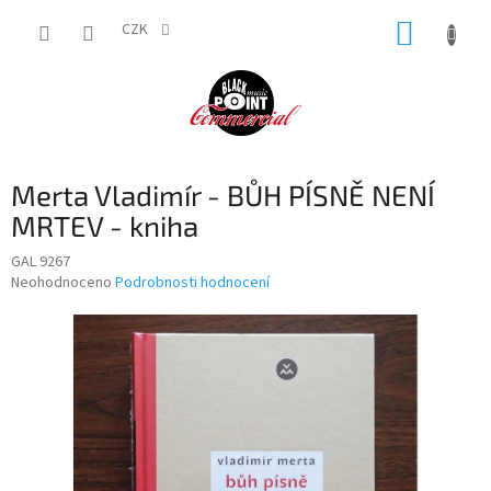
Přejít
NÁKUP
na
CZK
obsah
KOŠÍK
Merta Vladimír - BŮH PÍSNĚ NENÍ
MRTEV - kniha
GAL 9267
Průměrné
Neohodnoceno
Podrobnosti hodnocení
hodnocení
produktu
je
0,0
z
5
hvězdiček.