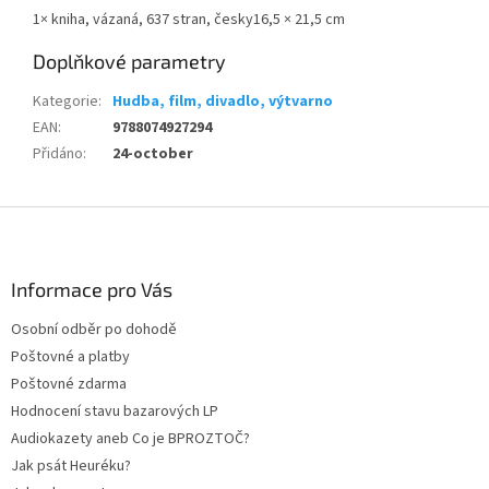
1× kniha, vázaná, 637 stran, česky16,5 × 21,5 cm
Doplňkové parametry
Kategorie
:
Hudba, film, divadlo, výtvarno
EAN
:
9788074927294
Přidáno
:
24-october
Z
á
p
a
Informace pro Vás
t
Osobní odběr po dohodě
í
Poštovné a platby
Poštovné zdarma
Hodnocení stavu bazarových LP
Audiokazety aneb Co je BPROZTOČ?
Jak psát Heuréku?