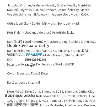
Jaroslav Ortman, Vratislav Hlásek, Gustáv Husák, František
Koukolík, Rytmus, Daniela Drtinová, Jakub Železný, Martin
Veselovský a Ivan Skřivánek - mluvené slovo v písni Kožich
děti z lesní školy ZeMě - křik v písni Bonbony a klid
Petr Fiala - nakouknutí do písně Prvotřídní láska
Nahrál: Jiří Topol Novotný v Art&Recording Studio v lednu 2020
Doplňkové parametry
Dále nahráno ve Studiu Lívanec, Studiu Luka, Studiu Jižňák,
Kategorie
:
Rock a pop
Studiu Lesnická, Studiu Ladislav Mirvald, Studiu jáMOR
EAN
:
8595026642386
Mix a mastering: Ondřej Ježek ve Studiu jáMOR
Přidáno
:
24-april
Cover & design: Tomáš Kelar
Z
Na této desce si zahráli:
á
p
Korg MS-10, Korg Delta, Simmons SDS8, Simmons Digital Clap
a
Informace pro Vás
Trap a jeho krabice, Rolandové SH 101, SH 2000, SPD-30, Juno
t
106, JU-06A, TR-8S, T-3, MX-1, Yamaha DTX, MFB Tanzbär, Pearl
Osobní odběr po dohodě
í
Drum-X, Nord Drum 3P, Arturia Minibrute, Ableton Live, Reason,