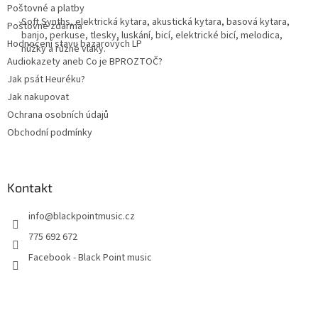
Poštovné a platby
Soft Synths, elektrická kytara, akustická kytara, basová kytara,
Poštovné zdarma
banjo, perkuse, tlesky, luskání, bicí, elektrické bicí, melodica,
Hodnocení stavu bazarových LP
nůžky a různé vlaky.
Audiokazety aneb Co je BPROZTOČ?
Jak psát Heuréku?
Jak nakupovat
Ochrana osobních údajů
Obchodní podmínky
Kontakt
info
@
blackpointmusic.cz
775 692 672
Facebook - Black Point music