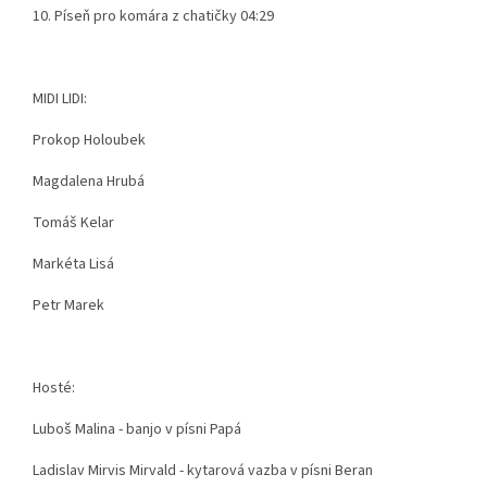
10. Píseň pro komára z chatičky 04:29
MIDI LIDI:
Prokop Holoubek
Magdalena Hrubá
Tomáš Kelar
Markéta Lisá
Petr Marek
Hosté:
Luboš Malina - banjo v písni Papá
Ladislav Mirvis Mirvald - kytarová vazba v písni Beran