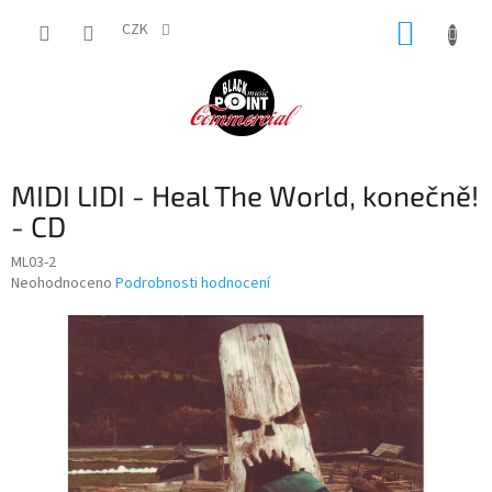
Přejít
NÁKUP
na
CZK
obsah
KOŠÍK
MIDI LIDI - Heal The World, konečně!
- CD
ML03-2
Průměrné
Neohodnoceno
Podrobnosti hodnocení
hodnocení
produktu
je
0,0
z
5
hvězdiček.