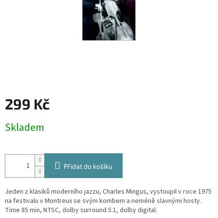
299 Kč
Měrná
Skladem
cena:
Přidat do košíku
Jeden z klasiků moderního jazzu, Charles Mingus, vystoupil v roce 1975
na festivalu v Montreux se svým kombem a neméně slavnými hosty.
Time 85 min, NTSC, dolby surround 5.1, dolby digital.