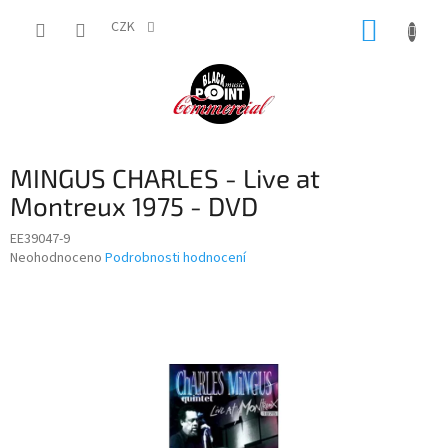
Přejít
NÁKUP
na
CZK
obsah
KOŠÍK
MINGUS CHARLES - Live at
Montreux 1975 - DVD
EE39047-9
Průměrné
Neohodnoceno
Podrobnosti hodnocení
hodnocení
produktu
je
0,0
z
5
hvězdiček.