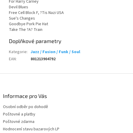
For Harry Carney
Devil Blues
Free Cell Block F, ?Tis Nazi USA
Sue's Changes
Goodbye Pork Pie Hat
Take The ?A? Train
Doplňkové parametry
Kategorie
:
Jazz / Fusion / Funk / Soul
EAN
:
801213904792
Z
á
p
a
Informace pro Vás
t
Osobní odběr po dohodě
í
Poštovné a platby
Poštovné zdarma
Hodnocení stavu bazarových LP