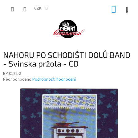
Přejít
NÁKUP
na
CZK
obsah
KOŠÍK
NAHORU PO SCHODIŠTI DOLŮ BAND
- Svinska pržola - CD
BP 0122-2
Průměrné
Neohodnoceno
Podrobnosti hodnocení
hodnocení
produktu
je
0,0
z
5
hvězdiček.