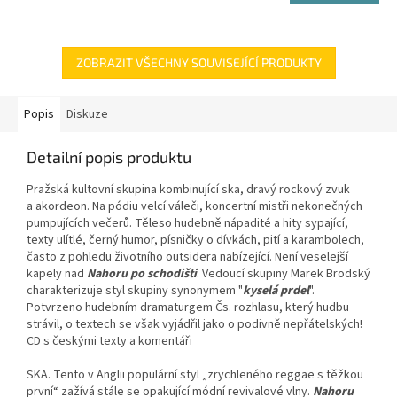
ZOBRAZIT VŠECHNY SOUVISEJÍCÍ PRODUKTY
Popis
Diskuze
Detailní popis produktu
Pražská kultovní skupina kombinující ska, dravý rockový zvuk
a akordeon. Na pódiu velcí váleči, koncertní mistři nekonečných
pumpujících večerů. Těleso hudebně nápadité a hity sypající,
texty ulítlé, černý humor, písničky o dívkách, pití a karambolech,
často z pohledu životního outsidera nabízející. Není veselejší
kapely nad
Nahoru po schodišti
. Vedoucí skupiny Marek Brodský
charakterizuje styl skupiny synonymem "
kyselá prdel
".
Potvrzeno hudebním dramaturgem Čs. rozhlasu, který hudbu
strávil, o textech se však vyjádřil jako o podivně nepřátelských!
CD s českými texty a komentáři
SKA. Tento v Anglii populární styl „zrychleného reggae s těžkou
první“ zažívá stále se opakující módní revivalové vlny.
Nahoru