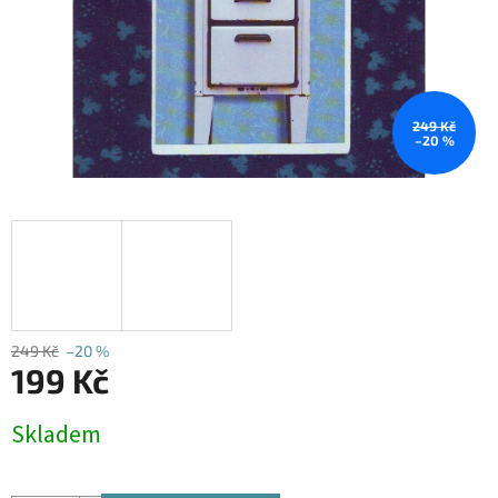
249 Kč
–20 %
249 Kč
–20 %
199 Kč
Měrná
Skladem
cena: