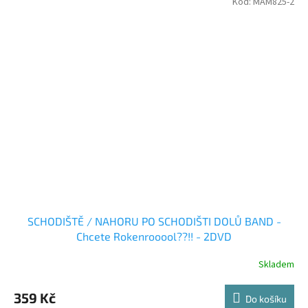
Kód:
MAM825-2
SCHODIŠTĚ / NAHORU PO SCHODIŠTI DOLŮ BAND -
Chcete Rokenrooool??!! - 2DVD
Skladem
359 Kč
Do košíku