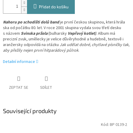
Přidat do košíku
Nahoru po schodišti dolů band
je první českou skupinou, která hrála
ska od počátku 80. let. V roce 2001 skupina vydala svou třetí desku
s názvem
Svinska pržola
(bulharsky
Vepřový kotlet)
. Album má
precizní zvuk, umělecky je velice důvěryhodné a hudebně, textově i
aranžersky odpovídá na otázku
Jak udělat dobré, chytlavé písničky tak,
aby přežily nejen první hitparádový půlrok
.
Detailní informace
ZEPTAT SE
SDÍLET
Související produkty
Kód:
BP 0139-2