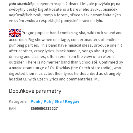
púo shodišti
jej nejenom hraje už dvacet let, ale povýšilo jej na
svébytný český bigbít košatého a barevného zvuku, písniček
nejrůznějších tváří, temp a forem, přece však nezaměnitelných
ve svém zvuku a respektující ­­pomyslné hranice stylu.
Prague popular band combining ska, wild rock sound and
accordion. Big showmen on stage, concertmasters of endless
pumping parties. This band have musical ideas, produce one hit
after another, crazy lyrics, black humour, songs about girls,
drinking and clashes, often seen from the view of an eternal
outsider. There is no merrier band than Schodiště. Confirmed by
a music dramaturge of Čs. Rozhlas (the Czech state radio), who
digested their music, but their lyrics he described as strangely
hostile! CD with Czech lyrics and commentaries, MC
Doplňkové parametry
Kategorie
:
Punk / Pub / Ska / Reggae
EAN
:
8595050212227
Z
á