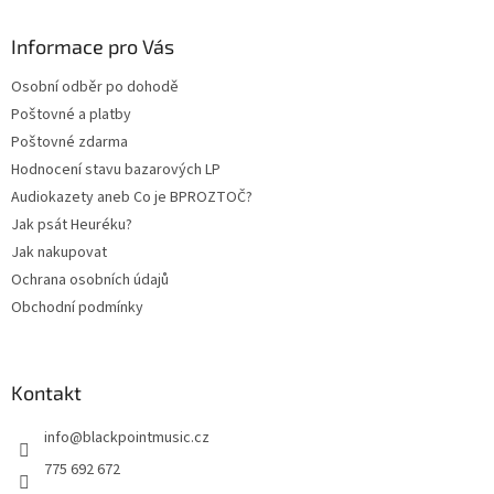
p
a
Informace pro Vás
t
Osobní odběr po dohodě
í
Poštovné a platby
Poštovné zdarma
Hodnocení stavu bazarových LP
Audiokazety aneb Co je BPROZTOČ?
Jak psát Heuréku?
Jak nakupovat
Ochrana osobních údajů
Obchodní podmínky
Kontakt
info
@
blackpointmusic.cz
775 692 672