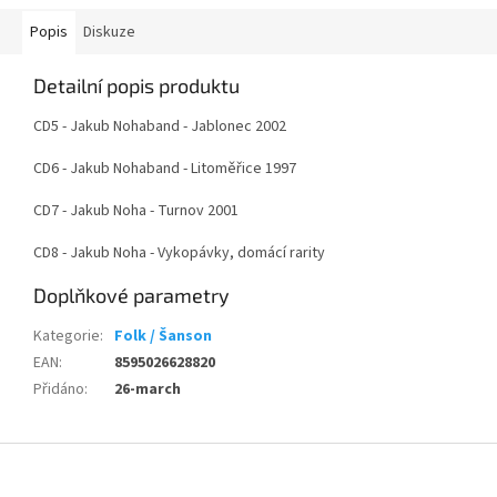
Popis
Diskuze
Detailní popis produktu
CD5 - Jakub Nohaband - Jablonec 2002
CD6 - Jakub Nohaband - Litoměřice 1997
CD7 - Jakub Noha - Turnov 2001
CD8 - Jakub Noha - Vykopávky, domácí rarity
Doplňkové parametry
Kategorie
:
Folk / Šanson
EAN
:
8595026628820
Přidáno
:
26-march
Z
á