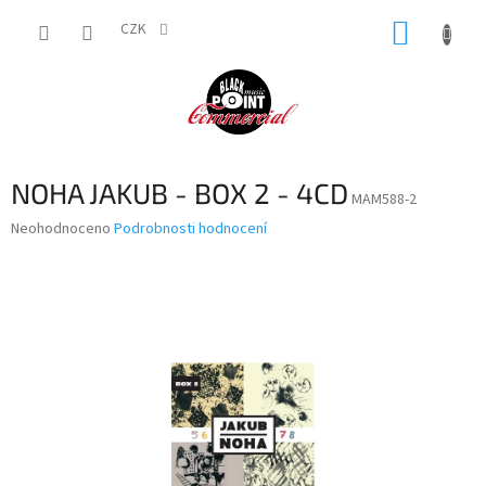
Přejít
NÁKUP
na
CZK
obsah
KOŠÍK
NOHA JAKUB - BOX 2 - 4CD
MAM588-2
Průměrné
Neohodnoceno
Podrobnosti hodnocení
hodnocení
produktu
je
0,0
z
5
hvězdiček.