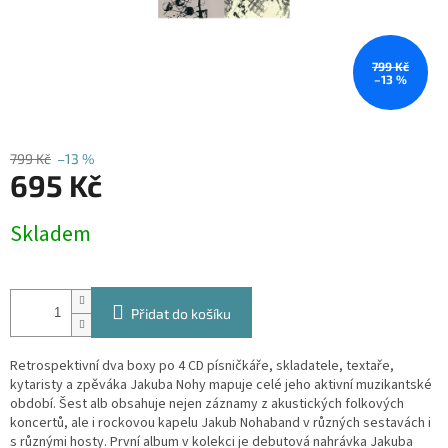
799 Kč
–13 %
799 Kč
–13 %
695 Kč
Měrná
Skladem
cena:
Přidat do košíku
Retrospektivní dva boxy po 4 CD písničkáře, skladatele, textaře,
kytaristy a zpěváka Jakuba Nohy mapuje celé jeho aktivní muzikantské
období. Šest alb obsahuje nejen záznamy z akustických folkových
koncertů, ale i rockovou kapelu Jakub Nohaband v různých sestavách i
s různými hosty. První album v kolekci je debutová nahrávka Jakuba