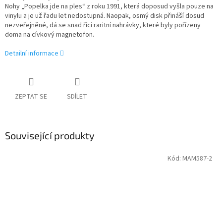
Nohy „Popelka jde na ples“ z roku 1991, která doposud vyšla pouze na
vinylu a je už řadu let nedostupná. Naopak, osmý disk přináší dosud
nezveřejněné, dá se snad říci raritní nahrávky, které byly pořízeny
doma na cívkový magnetofon.
Detailní informace
ZEPTAT SE
SDÍLET
Související produkty
Kód:
MAM587-2