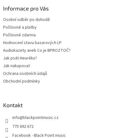
p
a
Informace pro Vás
t
Osobní odběr po dohodě
í
Poštovné a platby
Poštovné zdarma
Hodnocení stavu bazarových LP
Audiokazety aneb Co je BPROZTOČ?
Jak psát Heuréku?
Jak nakupovat
Ochrana osobních údajů
Obchodní podmínky
Kontakt
info
@
blackpointmusic.cz
775 692 672
Facebook - Black Point music