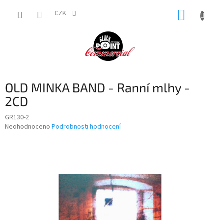
Přejít
NÁKUP
na
CZK
obsah
KOŠÍK
OLD MINKA BAND - Ranní mlhy -
2CD
GR130-2
Průměrné
Neohodnoceno
Podrobnosti hodnocení
hodnocení
produktu
je
0,0
z
5
hvězdiček.