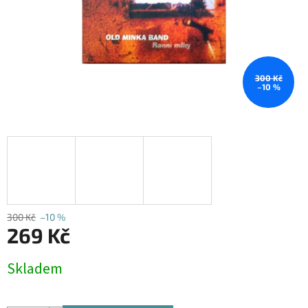
300 Kč
–10 %
300 Kč
–10 %
269 Kč
Měrná
Skladem
cena: