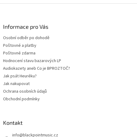
Z
á
p
a
Informace pro Vás
t
Osobní odběr po dohodě
í
Poštovné a platby
Poštovné zdarma
Hodnocení stavu bazarových LP
Audiokazety aneb Co je BPROZTOČ?
Jak psát Heuréku?
Jak nakupovat
Ochrana osobních údajů
Obchodní podmínky
Kontakt
info
@
blackpointmusic.cz