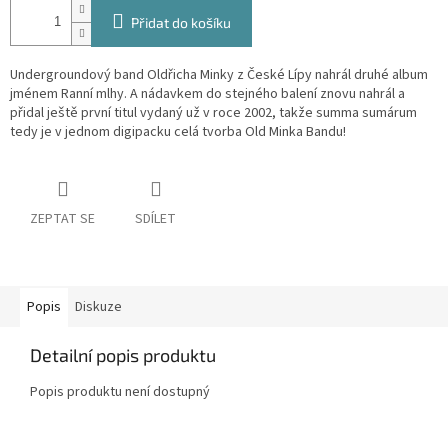
Přidat do košíku
Undergroundový band Oldřicha Minky z České Lípy nahrál druhé album
jménem Ranní mlhy. A nádavkem do stejného balení znovu nahrál a
přidal ještě první titul vydaný už v roce 2002, takže summa sumárum
tedy je v jednom digipacku celá tvorba Old Minka Bandu!
ZEPTAT SE
SDÍLET
Popis
Diskuze
Detailní popis produktu
Popis produktu není dostupný