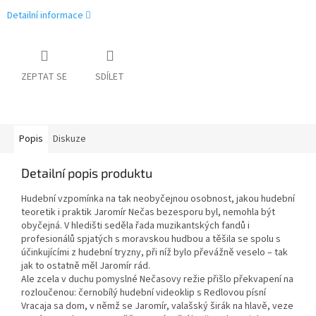
Detailní informace
ZEPTAT SE
SDÍLET
Popis
Diskuze
Detailní popis produktu
Hudební vzpomínka na tak neobyčejnou osobnost, jakou hudební
teoretik i praktik Jaromír Nečas bezesporu byl, nemohla být
obyčejná. V hledišti seděla řada muzikantských fandů i
profesionálů spjatých s moravskou hudbou a těšila se spolu s
účinkujícími z hudební tryzny, při níž bylo převážně veselo – tak
jak to ostatně měl Jaromír rád.
Ale zcela v duchu pomyslné Nečasovy režie přišlo překvapení na
rozloučenou: černobílý hudební videoklip s Redlovou písní
Vracaja sa dom, v němž se Jaromír, valašský širák na hlavě, veze