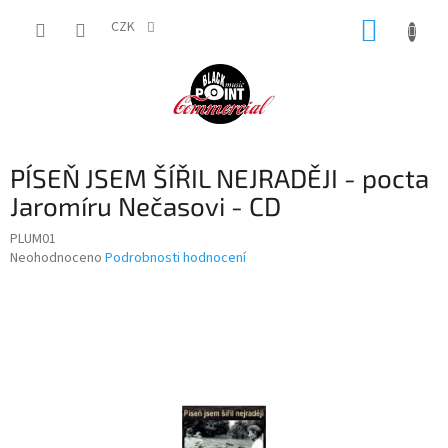
Přejít
NÁKUP
na
CZK
obsah
KOŠÍK
PÍSEŇ JSEM ŠÍŘIL NEJRADĚJI - pocta
Jaromíru Nečasovi - CD
PLUM01
Průměrné
Neohodnoceno
Podrobnosti hodnocení
hodnocení
produktu
je
0,0
z
5
hvězdiček.