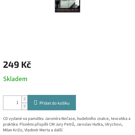
249 Kč
Měrná
Skladem
cena:
Přidat do košíku
CD vydané na památku Jaromíra Nečase, hudebního znalce, teoratika a
praktika. Písněmi přispěli CM Jury Petrů, Jaroslav Hutka, Ulrychovi,
Milan Križo, Vladimír Merta a další.