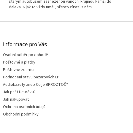
starým autobusem zasněženou vánoční krajinou kamsi do
daleka. A jak to vždy uměl, přesto zůstal s námi.
Z
á
p
a
Informace pro Vás
t
Osobní odběr po dohodě
í
Poštovné a platby
Poštovné zdarma
Hodnocení stavu bazarových LP
Audiokazety aneb Co je BPROZTOČ?
Jak psát Heuréku?
Jak nakupovat
Ochrana osobních údajů
Obchodní podmínky