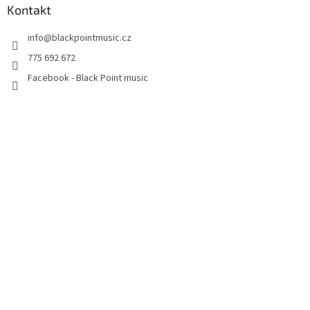
Kontakt
info
@
blackpointmusic.cz
775 692 672
Facebook - Black Point music