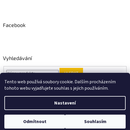
Facebook
Vyhledávání
HLEDAT
Tento web používá soubory cookie. Dalším procházením
tohoto webu vyjadřujete souhlas s jejich používáním.
Vytvořil Shoptet
Nastavení
Copyright 2026
Black Point music
. Všechna práva vyhrazena.
Odmítnout
Souhlasím
Upravit nastavení cookies