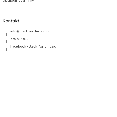
Obchodní podmínky
Kontakt
info
@
blackpointmusic.cz
775 692 672
Facebook - Black Point music