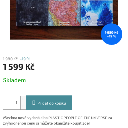
1 980 Kč
–19 %
1 980 Kč
–19 %
1 599 Kč
Měrná
Skladem
cena:
Přidat do košíku
Všechna nově vydaná alba PLASTIC PEOPLE OF THE UNIVERSE za
zvýhodněnou cenu si můžete okamžitě koupit zde!