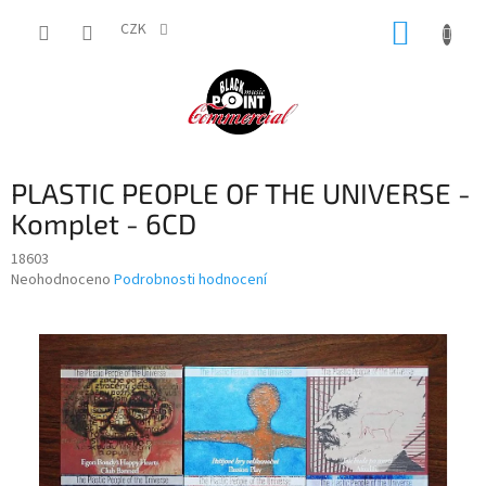
Přejít
NÁKUP
na
CZK
obsah
KOŠÍK
PLASTIC PEOPLE OF THE UNIVERSE -
Komplet - 6CD
18603
Průměrné
Neohodnoceno
Podrobnosti hodnocení
hodnocení
produktu
je
0,0
z
5
hvězdiček.