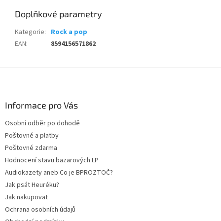
Doplňkové parametry
Kategorie
:
Rock a pop
EAN
:
8594156571862
Z
á
p
a
Informace pro Vás
t
Osobní odběr po dohodě
í
Poštovné a platby
Poštovné zdarma
Hodnocení stavu bazarových LP
Audiokazety aneb Co je BPROZTOČ?
Jak psát Heuréku?
Jak nakupovat
Ochrana osobních údajů