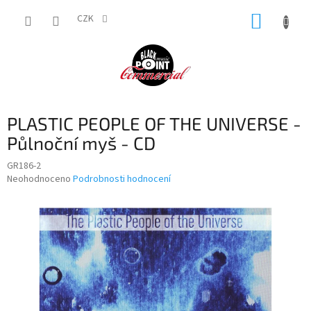
Přejít
NÁKUP
na
CZK
obsah
KOŠÍK
PLASTIC PEOPLE OF THE UNIVERSE -
Půlnoční myš - CD
GR186-2
Průměrné
Neohodnoceno
Podrobnosti hodnocení
hodnocení
produktu
je
0,0
z
5
hvězdiček.