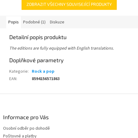
ZOBRAZIT VŠECHNY SOUVISEJÍCÍ PRODUKTY
Popis
Podobné (1)
Diskuze
Detailní popis produktu
The editions are fully equipped with English translations.
Doplňkové parametry
Kategorie
:
Rock a pop
EAN
:
8594156571863
Z
á
p
a
Informace pro Vás
t
Osobní odběr po dohodě
í
Poštovné a platby