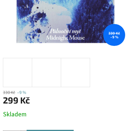
330 Kč
–9 %
330 Kč
–9 %
299 Kč
Měrná
Skladem
cena: