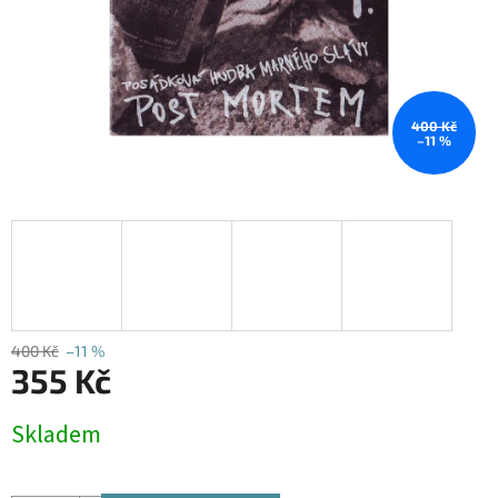
400 Kč
–11 %
400 Kč
–11 %
355 Kč
Měrná
Skladem
cena: