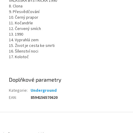
VALAŠSKÁ BYSTŘIČKA 1990
8. Clona
9. Přesvědčování
10. Černý prapor
11. Kočandrle
12. Červený smích
13. 1990
14. Vyprahlá zem
15. Život je cesta ke smrti
16. Šílenství noci
17. Kolotoč
Doplňkové parametry
Kategorie
:
Underground
EAN
:
8594156570620
Z
á
p