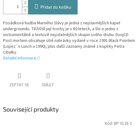
Přidat do košíku
Posádková hudba Marného Slávy je jedna z nejslavnějších kapel
undergroundu. Těžiště její tvorby je v 80.letech, a šlo o jednu z
instrumentálně a textově nejzdatnějších skupin svého druhu. DvojCD
Post mortem obsahuje obě nahrávky vydané v roce 1991 Black Pointem
(Lopez´s Lunch a 1990), plus další záznamy známé z kopírky Petra
Cibulky.
Detailní informace
ZEPTAT SE
SDÍLET
Související produkty
Kód:
BP 0128-2