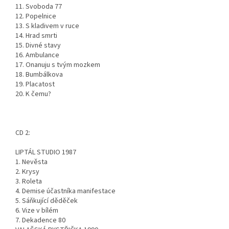
11. Svoboda 77
12. Popelnice
13. S kladivem v ruce
14. Hrad smrti
15. Divné stavy
16. Ambulance
17. Onanuju s tvým mozkem
18. Bumbálkova
19. Placatost
20. K čemu?
CD 2:
LIPTÁL STUDIO 1987
1. Nevěsta
2. Krysy
3. Roleta
4. Demise účastníka manifestace
5. Sáňkující děděček
6. Vize v bílém
7. Dekadence 80