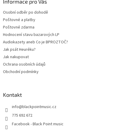
a
Informace pro Vás
t
Osobní odběr po dohodě
í
Poštovné a platby
Poštovné zdarma
Hodnocení stavu bazarových LP
Audiokazety aneb Co je BPROZTOČ?
Jak psát Heuréku?
Jak nakupovat
Ochrana osobních údajů
Obchodní podmínky
Kontakt
info
@
blackpointmusic.cz
775 692 672
Facebook - Black Point music