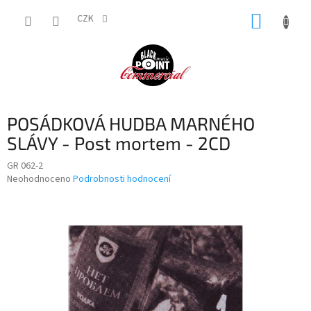
Přejít
NÁKUP
na
CZK
obsah
KOŠÍK
POSÁDKOVÁ HUDBA MARNÉHO
SLÁVY - Post mortem - 2CD
GR 062-2
Průměrné
Neohodnoceno
Podrobnosti hodnocení
hodnocení
produktu
je
0,0
z
5
hvězdiček.