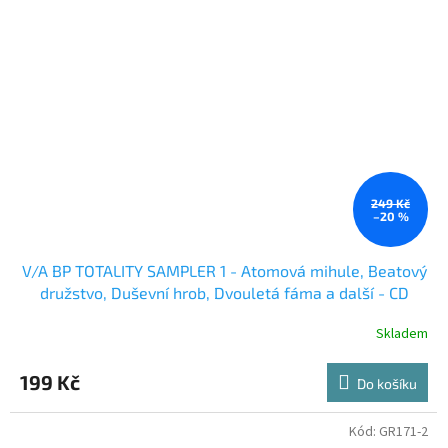
249 Kč
–20 %
V/A BP TOTALITY SAMPLER 1 - Atomová mihule, Beatový
družstvo, Duševní hrob, Dvouletá fáma a další - CD
Skladem
199 Kč
Do košíku
Kód:
GR171-2