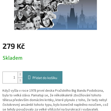
279 Kč
Měrná
Skladem
cena:
Přidat do košíku
Když vyšla v roce 1978 první deska Pražského Big Bandu Podobizna,
byla to velká sláva. Pamatuji se, že několikaleté zbožňování tohoto
tělesa především domácími kritiky, které plynulo z toho, že tady nebyl
čistokrevný ansámbl tohoto typu, bylo konečně naplněno nosičem, což
se tehdy považovalo za velké vítězství na byrokracií i vydavateli.