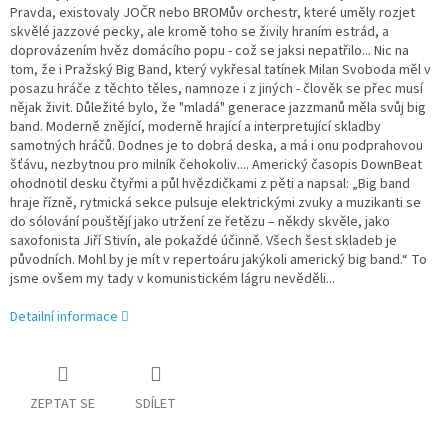
Pravda, existovaly JOČR nebo BROMův orchestr, které uměly rozjet
skvělé jazzové pecky, ale kromě toho se živily hraním estrád, a
doprovázením hvěz domácího popu - což se jaksi nepatřilo... Nic na
tom, že i Pražský Big Band, který vykřesal tatínek Milan Svoboda měl v
posazu hráče z těchto těles, namnoze i z jiných - člověk se přec musí
nějak živit. Důležité bylo, že "mladá" generace jazzmanů měla svůj big
band. Moderně znějící, moderně hrající a interpretující skladby
samotných hráčů. Dodnes je to dobrá deska, a má i onu podprahovou
šťávu, nezbytnou pro milník čehokoliv.... Americký časopis DownBeat
ohodnotil desku čtyřmi a půl hvězdičkami z pěti a napsal: „Big band
hraje řízně, rytmická sekce pulsuje elektrickými zvuky a muzikanti se
do sólování pouštějí jako utržení ze řetězu – někdy skvěle, jako
saxofonista Jiří Stivín, ale pokaždé účinně. Všech šest skladeb je
původních. Mohl by je mít v repertoáru jakýkoli americký big band.“ To
jsme ovšem my tady v komunistickém lágru nevěděli...
Detailní informace
ZEPTAT SE
SDÍLET