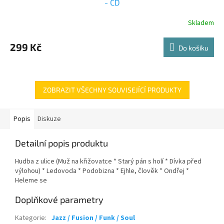
- CD
Skladem
299 Kč
Do košíku
ZOBRAZIT VŠECHNY SOUVISEJÍCÍ PRODUKTY
Popis
Diskuze
Detailní popis produktu
Hudba z ulice (Muž na křižovatce * Starý pán s holí * Dívka před
výlohou) * Ledovoda * Podobizna * Ejhle, člověk * Ondřej *
Heleme se
Doplňkové parametry
Kategorie
:
Jazz / Fusion / Funk / Soul