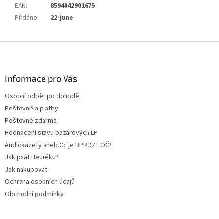
EAN
:
8594042901675
Přidáno
:
22-june
Z
á
p
a
Informace pro Vás
t
Osobní odběr po dohodě
í
Poštovné a platby
Poštovné zdarma
Hodnocení stavu bazarových LP
Audiokazety aneb Co je BPROZTOČ?
Jak psát Heuréku?
Jak nakupovat
Ochrana osobních údajů
Obchodní podmínky