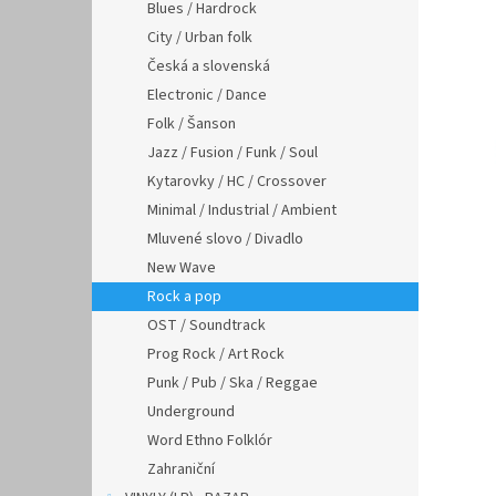
n
Blues / Hardrock
e
City / Urban folk
l
Česká a slovenská
Electronic / Dance
Folk / Šanson
Jazz / Fusion / Funk / Soul
Kytarovky / HC / Crossover
Minimal / Industrial / Ambient
Mluvené slovo / Divadlo
New Wave
Rock a pop
OST / Soundtrack
Prog Rock / Art Rock
Punk / Pub / Ska / Reggae
Underground
Word Ethno Folklór
Zahraniční