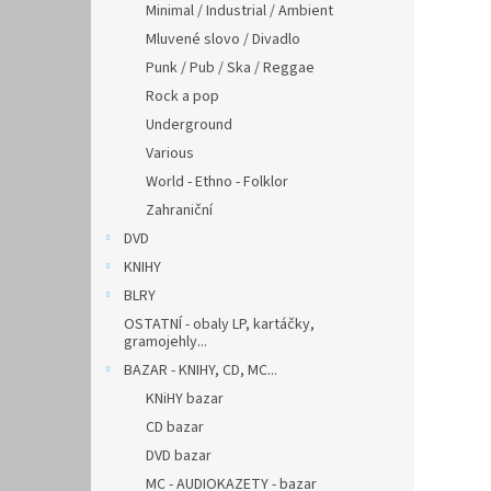
Minimal / Industrial / Ambient
Mluvené slovo / Divadlo
Punk / Pub / Ska / Reggae
Rock a pop
Underground
Various
World - Ethno - Folklor
Zahraniční
DVD
KNIHY
BLRY
OSTATNÍ - obaly LP, kartáčky,
gramojehly...
BAZAR - KNIHY, CD, MC...
KNiHY bazar
CD bazar
DVD bazar
MC - AUDIOKAZETY - bazar