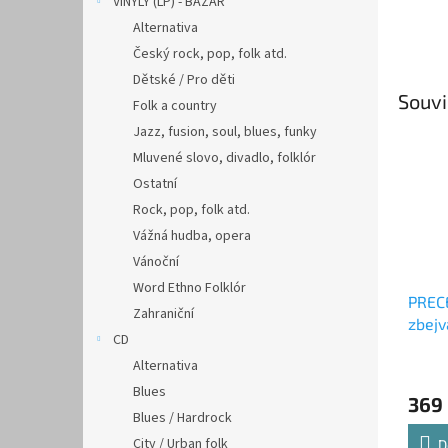
VINYLY (LP) - BAZAR
Alternativa
Český rock, pop, folk atd.
Dětské / Pro děti
Souvi
Folk a country
Jazz, fusion, soul, blues, funky
Mluvené slovo, divadlo, folklór
Ostatní
Rock, pop, folk atd.
Vážná hudba, opera
Vánoční
Word Ethno Folklór
PREC
Zahraniční
zbejv
CD
Alternativa
Blues
369
Blues / Hardrock
City / Urban folk
D