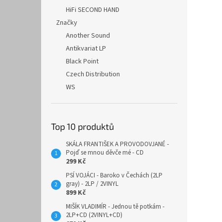
HiFi SECOND HAND
Značky
Another Sound
Antikvariat LP
Black Point
Czech Distribution
WS
Top 10 produktů
SKÁLA FRANTIŠEK A PROVODOVJANÉ -
Pojď se mnou děvče mé - CD
299 Kč
PSÍ VOJÁCI - Baroko v Čechách (2LP
gray) - 2LP / 2VINYL
899 Kč
MIŠÍK VLADIMÍR - Jednou tě potkám -
2LP+CD (2VINYL+CD)