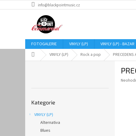
Přejít
info@blackpointmusic.cz
na
obsah
FOTOGALERIE
VINYLY (LP)
VINYLY (LP) - BAZAR
Domů
VINYLY (LP)
Rock a pop
PRECEDENS A 
P
PRE
o
s
Průměr
Neohod
t
hodnoce
r
produkt
Přeskočit
a
je
Kategorie
kategorie
0,0
n
z
n
VINYLY (LP)
5
í
hvězdič
Alternativa
p
a
Blues