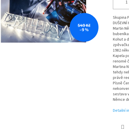
Skupina P
DUŠEVNÍ H
549 Kč
Martin Ně
–9 %
bubeníka 
Kohut a d
zpěvačka
1982 něk
Kapela po
renomé č
Martina 
tehdy ne
právě ree
Písně Čer
nekonven
sestava v
Němce dr
Detailní 