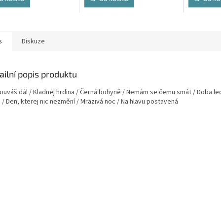
s
Diskuze
ailní popis produktu
ouváš dál / Kladnej hrdina / Černá bohyně / Nemám se čemu smát / Doba led
 / Den, kterej nic nezmění / Mrazivá noc / Na hlavu postavená