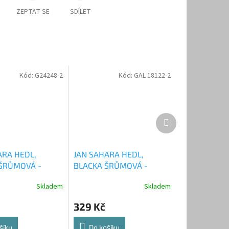
ZEPTAT SE
SDÍLET
Kód:
G24248-2
Kód:
GAL 18122-2
Další
produkt
ARA HEDL,
JAN SAHARA HEDL,
ŠRŮMOVÁ -
BLACKA ŠRŮMOVÁ -
C - Hrajem si,
NĚŽNÁ NOC: Tak se věci
Skladem
Skladem
 CD
mají - CD
329 Kč
šíku
Do košíku