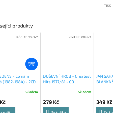
TISK
sející produkty
Kód:
G13053-2
Kód:
BP 0048-2
399 Kč
–7 %
EDENS - Co nám
DUŠEVNÍ HROB - Greatest
JAN SAH
á (1982-1984) - 2CD
Hits 1977/81 - CD
BLANKA 
NEŽNÁ NO
Skladem
Skladem
hrajem -
 Kč
279 Kč
349 Kč
o košíku
Do košíku
Do ko