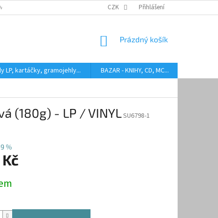
DARMA
HODNOCENÍ STAVU BAZAROVÝCH LP
CZK
Přihlášení
AUDIOKAZETY ANEB CO
NÁKUPNÍ
Prázdný košík
KOŠÍK
y LP, kartáčky, gramojehly...
BAZAR - KNIHY, CD, MC...
Kontakty
 (180g) - LP / VINYL
SU6798-1
–9 %
 Kč
dem