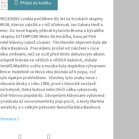
Přidat do košíku
RECEDENS vznikla počátkem 80. let na troskách skupiny
ROB, kterou založili a v níž účinkovali Jan Sahara Hedl a
mec. Do nové kapely přibrali kytaristu Broma a bývalého
skupiny EXTEMPORE Mirko Ali Horáčka, basu jel Petr
ruhé klávesy Luboš Lívanec. Tím hlavním objevem byla ale
 Bára Basiková. Precedens prošel od založení v roce
olika změnami, než se ocitl před tímto debutovým albem.
stupně hrávala ve větších a větších klubech, získala
tenářů Mladého světa a muzika byla doplněna výtvarnem
Němce. Hudebně se Nová vlna dostala až k popu, což
bylo nijakým prohřeškem. Všechny tyto znaky nese i
dovaná deska z roku 1988, první v klasické sestavě.
ná bohyně, Doba ledová nebo Dívčí válka vykazovaly
čně hitovou popularitu. Zdvojenými klávesami vybavená
yvolávala až novoromantický pop-pocit, a texty Martina
amaticky a s velkým patosem tlumočila Bára Basiková.
informace