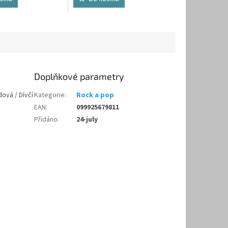
Doplňkové parametry
ová / Dívčí
Kategorie
:
Rock a pop
EAN
:
099925679811
Přidáno
:
24-july