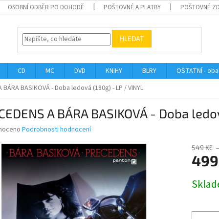
OSOBNÍ ODBĚR PO DOHODĚ
POŠTOVNÉ A PLATBY
POŠTOVNÉ Z
HLEDAT
CD
MC
DVD
KNIHY
BLRY
OSTATNÍ - obal
BÁRA BASIKOVÁ - Doba ledová (180g) - LP / VINYL
CEDENS A BÁRA BASIKOVÁ - Doba ledová
né
noceno
Podrobnosti hodnocení
ní
u
549 Kč
499
Měrná
Skla
cena:
ek.