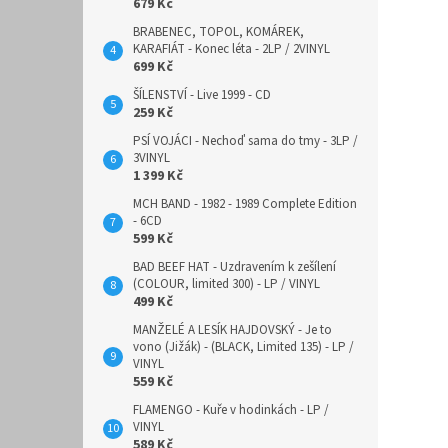
679 Kč
BRABENEC, TOPOL, KOMÁREK,
KARAFIÁT - Konec léta - 2LP / 2VINYL
699 Kč
ŠÍLENSTVÍ - Live 1999 - CD
259 Kč
PSÍ VOJÁCI - Nechoď sama do tmy - 3LP /
3VINYL
1 399 Kč
MCH BAND - 1982 - 1989 Complete Edition
- 6CD
599 Kč
BAD BEEF HAT - Uzdravením k zešílení
(COLOUR, limited 300) - LP / VINYL
499 Kč
MANŽELÉ A LESÍK HAJDOVSKÝ - Je to
vono (Jižák) - (BLACK, Limited 135) - LP /
VINYL
559 Kč
FLAMENGO - Kuře v hodinkách - LP /
VINYL
589 Kč