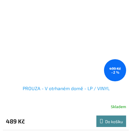
499 Kč
–2 %
PROUZA - V otrhaném domě - LP / VINYL
Skladem
489 Kč
Do košíku