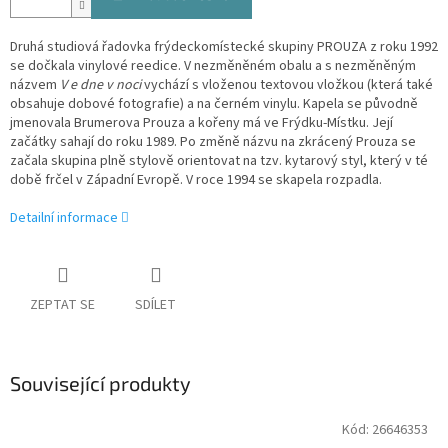
Druhá studiová řadovka frýdeckomístecké skupiny PROUZA z roku 1992
se dočkala vinylové reedice. V nezměněném obalu a s nezměněným
názvem
V e dne v noci
vychází s vloženou textovou vložkou (která také
obsahuje dobové fotografie) a na černém vinylu. Kapela se původně
jmenovala Brumerova Prouza a kořeny má ve Frýdku-Místku. Její
začátky sahají do roku 1989. Po změně názvu na zkrácený Prouza se
začala skupina plně stylově orientovat na tzv. kytarový styl, který v té
době frčel v Západní Evropě. V roce 1994 se skapela rozpadla.
Detailní informace
ZEPTAT SE
SDÍLET
Související produkty
Kód:
26646353