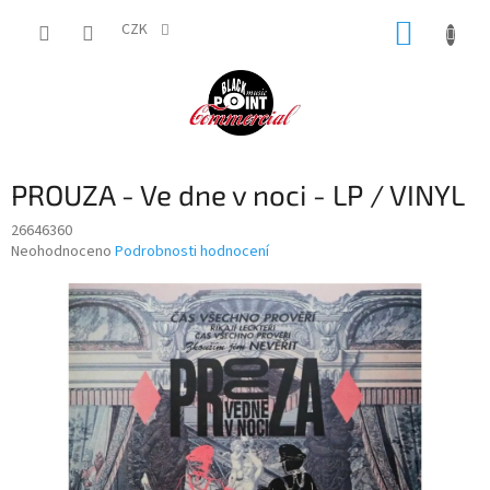
Přejít
NÁKUP
na
CZK
obsah
KOŠÍK
PROUZA - Ve dne v noci - LP / VINYL
26646360
Průměrné
Neohodnoceno
Podrobnosti hodnocení
hodnocení
produktu
je
0,0
z
5
hvězdiček.