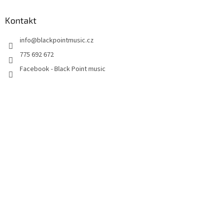
Kontakt
info
@
blackpointmusic.cz
775 692 672
Facebook - Black Point music