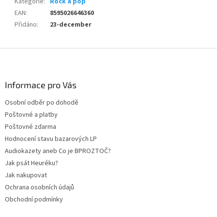
Kategorie
:
Rock a pop
EAN
:
8595026646360
Přidáno
:
23-december
Z
á
p
a
Informace pro Vás
t
Osobní odběr po dohodě
í
Poštovné a platby
Poštovné zdarma
Hodnocení stavu bazarových LP
Audiokazety aneb Co je BPROZTOČ?
Jak psát Heuréku?
Jak nakupovat
Ochrana osobních údajů
Obchodní podmínky