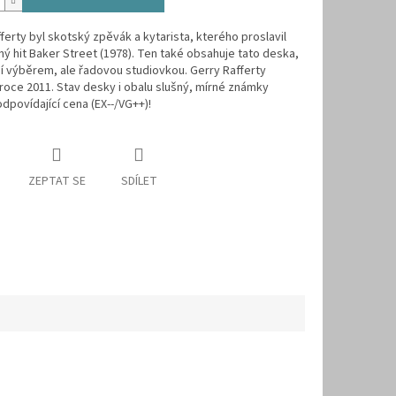
ferty byl skotský zpěvák a kytarista, kterého proslavil
ý hit Baker Street (1978). Ten také obsahuje tato deska,
í výběrem, ale řadovou studiovkou. Gerry Rafferty
roce 2011. Stav desky i obalu slušný, mírné známky
 odpovídající cena (EX--/VG++)!
ZEPTAT SE
SDÍLET