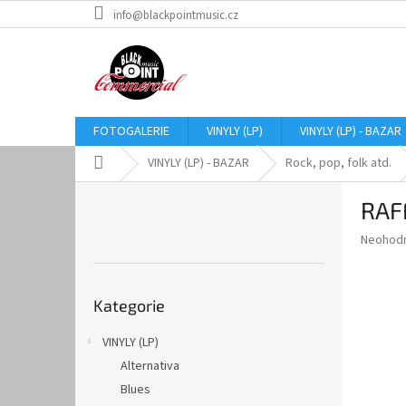
Přejít
info@blackpointmusic.cz
na
obsah
FOTOGALERIE
VINYLY (LP)
VINYLY (LP) - BAZAR
Domů
VINYLY (LP) - BAZAR
Rock, pop, folk atd.
P
RAFF
o
s
Průměr
Neohod
t
hodnoce
r
produkt
Přeskočit
a
je
Kategorie
kategorie
0,0
n
z
n
VINYLY (LP)
5
í
hvězdič
Alternativa
p
a
Blues