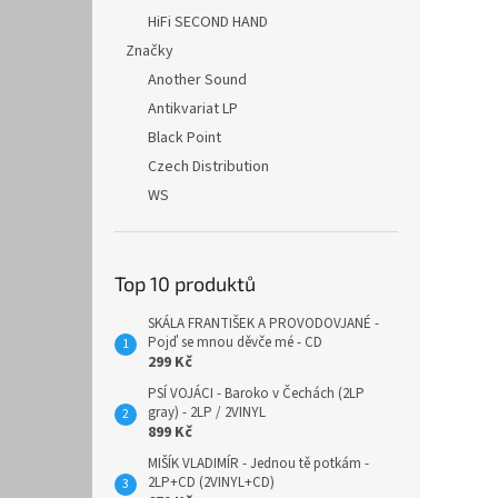
HiFi SECOND HAND
Značky
Another Sound
Antikvariat LP
Black Point
Czech Distribution
WS
Top 10 produktů
SKÁLA FRANTIŠEK A PROVODOVJANÉ -
Pojď se mnou děvče mé - CD
299 Kč
PSÍ VOJÁCI - Baroko v Čechách (2LP
gray) - 2LP / 2VINYL
899 Kč
MIŠÍK VLADIMÍR - Jednou tě potkám -
2LP+CD (2VINYL+CD)