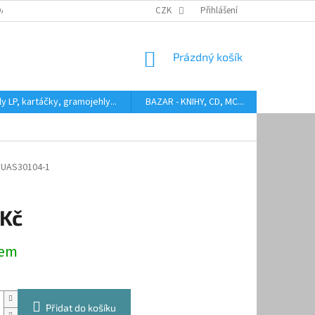
DARMA
HODNOCENÍ STAVU BAZAROVÝCH LP
CZK
Přihlášení
AUDIOKAZETY ANEB CO
NÁKUPNÍ
Prázdný košík
KOŠÍK
y LP, kartáčky, gramojehly...
BAZAR - KNIHY, CD, MC...
Kontakty
UAS30104-1
 Kč
dem
Přidat do košíku