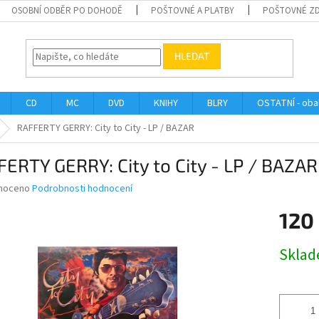
OSOBNÍ ODBĚR PO DOHODĚ
POŠTOVNÉ A PLATBY
POŠTOVNÉ Z
HLEDAT
CD
MC
DVD
KNIHY
BLRY
OSTATNÍ - obal
RAFFERTY GERRY: City to City - LP / BAZAR
ERTY GERRY: City to City - LP / BAZAR
né
noceno
Podrobnosti hodnocení
ní
120
u
Měrná
Skla
cena:
ek.