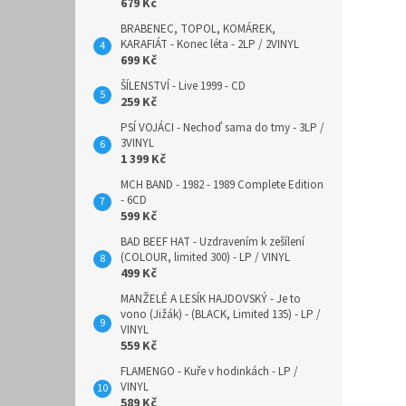
679 Kč
BRABENEC, TOPOL, KOMÁREK,
KARAFIÁT - Konec léta - 2LP / 2VINYL
699 Kč
ŠÍLENSTVÍ - Live 1999 - CD
259 Kč
PSÍ VOJÁCI - Nechoď sama do tmy - 3LP /
3VINYL
1 399 Kč
MCH BAND - 1982 - 1989 Complete Edition
- 6CD
599 Kč
BAD BEEF HAT - Uzdravením k zešílení
(COLOUR, limited 300) - LP / VINYL
499 Kč
MANŽELÉ A LESÍK HAJDOVSKÝ - Je to
vono (Jižák) - (BLACK, Limited 135) - LP /
VINYL
559 Kč
FLAMENGO - Kuře v hodinkách - LP /
VINYL
589 Kč