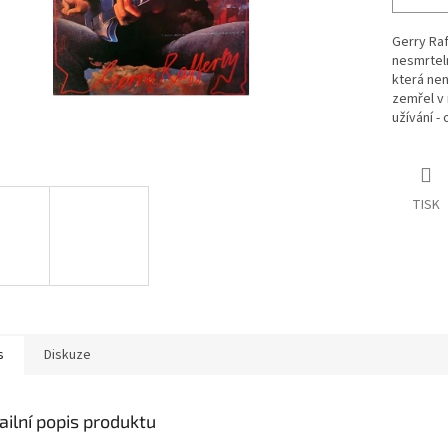
Gerry Raf
nesmrteln
která nen
zemřel v 
užívání -
TISK
s
Diskuze
ailní popis produktu