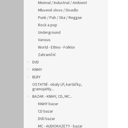
Minimal / Industrial / Ambient
Mluvené slovo / Divadlo
Punk / Pub / Ska / Reggae
Rock a pop
Underground
Various
World - Ethno - Folklor
Zahraniční
DVD
KNIHY
BLRY
OSTATNÍ - obaly LP, kartáčky,
gramojehly...
BAZAR - KNIHY, CD, MC...
KNiHY bazar
CD bazar
DVD bazar
MC - AUDIOKAZETY - bazar