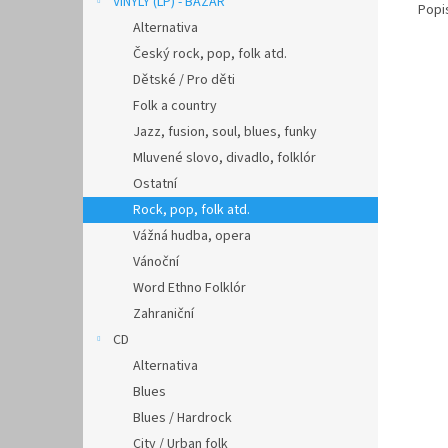
VINYLY (LP) - BAZAR
Popi
Alternativa
Český rock, pop, folk atd.
Dětské / Pro děti
Folk a country
Jazz, fusion, soul, blues, funky
Mluvené slovo, divadlo, folklór
Ostatní
Rock, pop, folk atd.
Vážná hudba, opera
Vánoční
Word Ethno Folklór
Zahraniční
CD
Alternativa
Blues
Blues / Hardrock
City / Urban folk