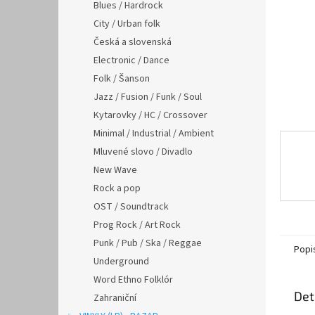
n
Blues / Hardrock
e
City / Urban folk
l
Česká a slovenská
Electronic / Dance
Folk / Šanson
Jazz / Fusion / Funk / Soul
Kytarovky / HC / Crossover
Minimal / Industrial / Ambient
Mluvené slovo / Divadlo
New Wave
Rock a pop
OST / Soundtrack
Prog Rock / Art Rock
Punk / Pub / Ska / Reggae
Popi
Underground
Word Ethno Folklór
Det
Zahraniční