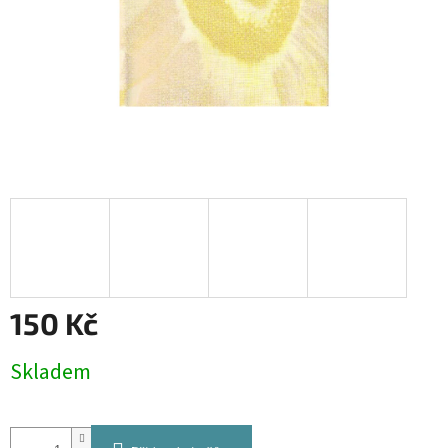
150 Kč
Měrná
Skladem
cena: