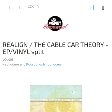
Přejít
NÁKUP
na
CZK
obsah
KOŠÍK
REALIGN / THE CABLE CAR THEORY -
EP/VINYL split
VOL008
Průměrné
Neohodnoceno
Podrobnosti hodnocení
hodnocení
produktu
je
0,0
z
5
hvězdiček.