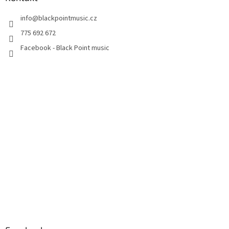
info
@
blackpointmusic.cz
775 692 672
Facebook - Black Point music