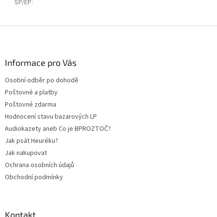
SP/EP
:
Z
á
p
a
Informace pro Vás
t
Osobní odběr po dohodě
í
Poštovné a platby
Poštovné zdarma
Hodnocení stavu bazarových LP
Audiokazety aneb Co je BPROZTOČ?
Jak psát Heuréku?
Jak nakupovat
Ochrana osobních údajů
Obchodní podmínky
Kontakt