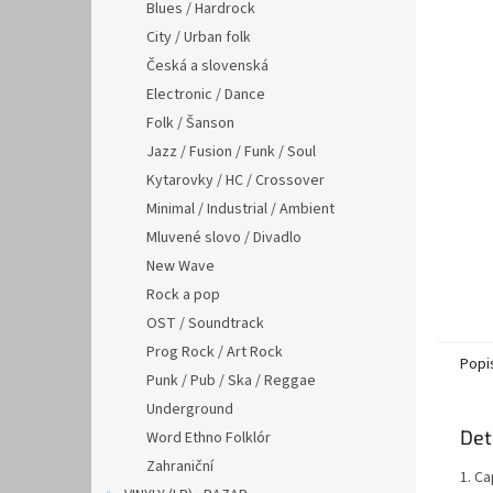
n
Blues / Hardrock
e
City / Urban folk
l
Česká a slovenská
Electronic / Dance
Folk / Šanson
Jazz / Fusion / Funk / Soul
Kytarovky / HC / Crossover
Minimal / Industrial / Ambient
Mluvené slovo / Divadlo
New Wave
Rock a pop
OST / Soundtrack
Prog Rock / Art Rock
Popi
Punk / Pub / Ska / Reggae
Underground
Det
Word Ethno Folklór
Zahraniční
1. Ca