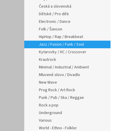
Česká a slovenská
Dětské / Pro děti
Electronic / Dance
Folk / Šanson
HipHop / Rap / Breakbeat
Jazz / Fusion / Funk / Soul
Kytarovky / HC / Crossover
Krautrock
Minimal / Industrial / Ambient
Mluvené slovo / Divadlo
New Wave
Prog Rock / Art Rock
Punk / Pub / Ska / Reggae
Rock a pop
Underground
Various
World - Ethno - Folklor