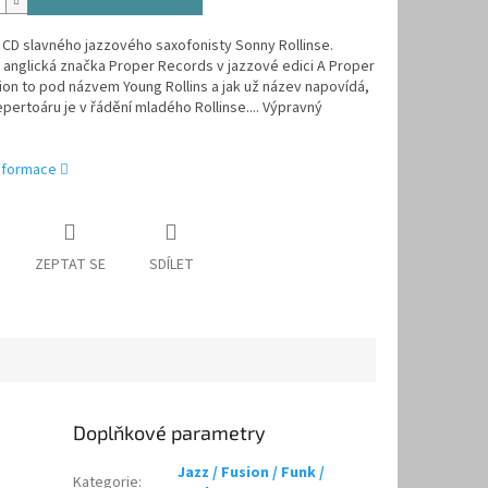
 CD slavného jazzového saxofonisty Sonny Rollinse.
j anglická značka Proper Records v jazzové edici A Proper
ion to pod názvem Young Rollins a jak už název napovídá,
epertoáru je v řádění mladého Rollinse.... Výpravný
informace
ZEPTAT SE
SDÍLET
Doplňkové parametry
Jazz / Fusion / Funk /
Kategorie
: