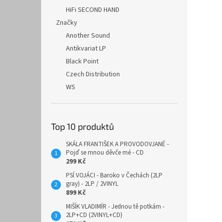
HiFi SECOND HAND
Značky
Another Sound
Antikvariat LP
Black Point
Czech Distribution
WS
Top 10 produktů
SKÁLA FRANTIŠEK A PROVODOVJANÉ -
Pojď se mnou děvče mé - CD
299 Kč
PSÍ VOJÁCI - Baroko v Čechách (2LP
gray) - 2LP / 2VINYL
899 Kč
MIŠÍK VLADIMÍR - Jednou tě potkám -
2LP+CD (2VINYL+CD)