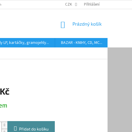
DARMA
HODNOCENÍ STAVU BAZAROVÝCH LP
CZK
Přihlášení
AUDIOKAZETY ANEB CO
NÁKUPNÍ
Prázdný košík
KOŠÍK
y LP, kartáčky, gramojehly...
BAZAR - KNIHY, CD, MC...
Kontakty
 Kč
dem
Přidat do košíku