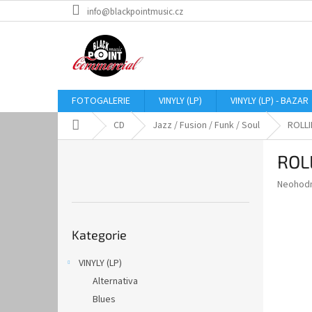
Přejít
info@blackpointmusic.cz
na
obsah
FOTOGALERIE
VINYLY (LP)
VINYLY (LP) - BAZAR
Domů
CD
Jazz / Fusion / Funk / Soul
ROLLI
P
ROL
o
s
Průměr
Neohod
t
hodnoce
r
produkt
Přeskočit
a
je
Kategorie
kategorie
0,0
n
z
n
VINYLY (LP)
5
í
hvězdič
Alternativa
p
a
Blues