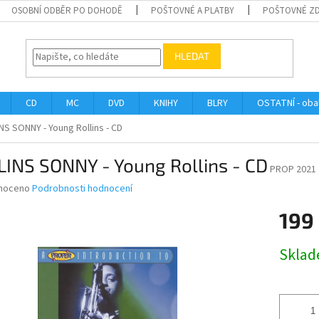
OSOBNÍ ODBĚR PO DOHODĚ
POŠTOVNÉ A PLATBY
POŠTOVNÉ Z
HLEDAT
CD
MC
DVD
KNIHY
BLRY
OSTATNÍ - obal
NS SONNY - Young Rollins - CD
LINS SONNY - Young Rollins - CD
PROP 2021
né
noceno
Podrobnosti hodnocení
ní
199
u
Měrná
Skla
cena:
ek.