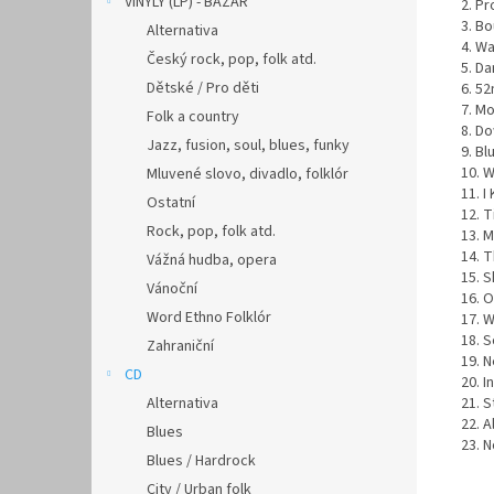
VINYLY (LP) - BAZAR
2. P
3. B
Alternativa
4. Wa
Český rock, pop, folk atd.
5. Da
Dětské / Pro děti
6. 5
7. M
Folk a country
8. D
Jazz, fusion, soul, blues, funky
9. B
10. 
Mluvené slovo, divadlo, folklór
11. I
Ostatní
12. 
Rock, pop, folk atd.
13. 
14. 
Vážná hudba, opera
15. 
Vánoční
16. 
Word Ethno Folklór
17. W
18. 
Zahraniční
19. 
CD
20. 
Alternativa
21. 
22. A
Blues
23. 
Blues / Hardrock
City / Urban folk