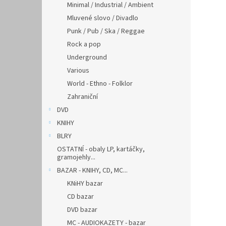
Minimal / Industrial / Ambient
Mluvené slovo / Divadlo
Punk / Pub / Ska / Reggae
Rock a pop
Underground
Various
World - Ethno - Folklor
Zahraniční
DVD
KNIHY
BLRY
OSTATNÍ - obaly LP, kartáčky,
gramojehly...
BAZAR - KNIHY, CD, MC...
KNiHY bazar
CD bazar
DVD bazar
MC - AUDIOKAZETY - bazar