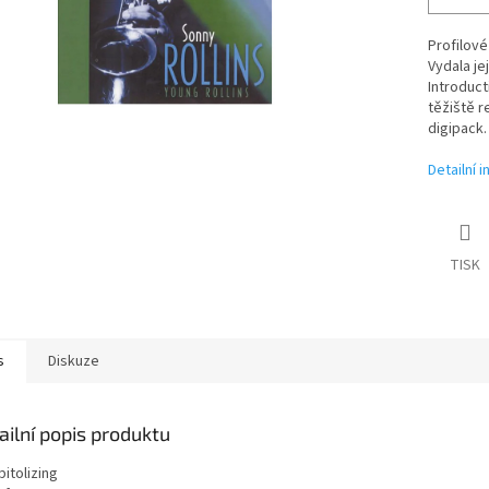
Profilové
Vydala je
Introduct
těžiště r
digipack.
Detailní 
TISK
s
Diskuze
ailní popis produktu
pitolizing