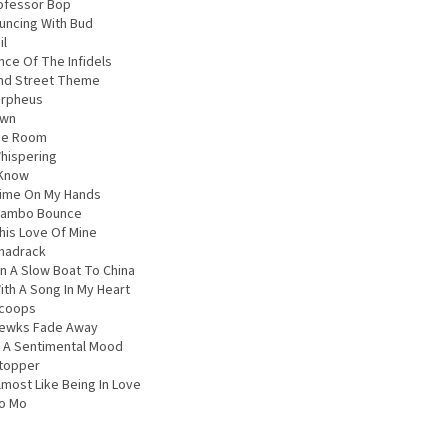
rofessor Bop
ouncing With Bud
il
nce Of The Infidels
2nd Street Theme
orpheus
own
lue Room
Whispering
 Know
Time On My Hands
Mambo Bounce
This Love Of Mine
Shadrack
On A Slow Boat To China
ith A Song In My Heart
Scoops
Newks Fade Away
In A Sentimental Mood
Stopper
lmost Like Being In Love
No Mo