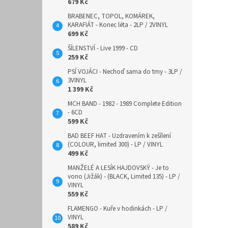
679 Kč
BRABENEC, TOPOL, KOMÁREK,
KARAFIÁT - Konec léta - 2LP / 2VINYL
699 Kč
ŠÍLENSTVÍ - Live 1999 - CD
259 Kč
PSÍ VOJÁCI - Nechoď sama do tmy - 3LP /
3VINYL
1 399 Kč
MCH BAND - 1982 - 1989 Complete Edition
- 6CD
599 Kč
BAD BEEF HAT - Uzdravením k zešílení
(COLOUR, limited 300) - LP / VINYL
499 Kč
MANŽELÉ A LESÍK HAJDOVSKÝ - Je to
vono (Jižák) - (BLACK, Limited 135) - LP /
VINYL
559 Kč
FLAMENGO - Kuře v hodinkách - LP /
VINYL
589 Kč