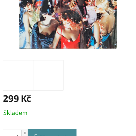
299 Kč
Měrná
Skladem
cena: