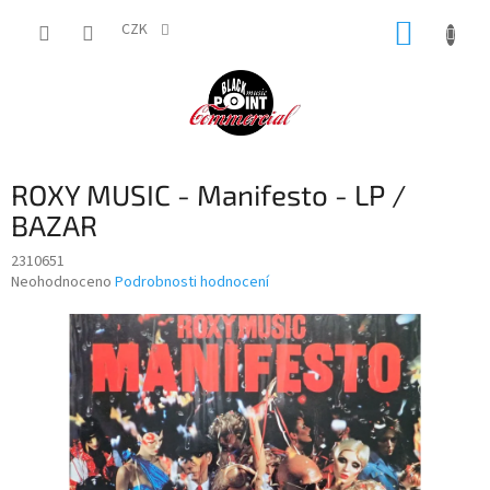
Přejít
NÁKUP
na
CZK
obsah
KOŠÍK
ROXY MUSIC - Manifesto - LP /
BAZAR
2310651
Průměrné
Neohodnoceno
Podrobnosti hodnocení
hodnocení
produktu
je
0,0
z
5
hvězdiček.