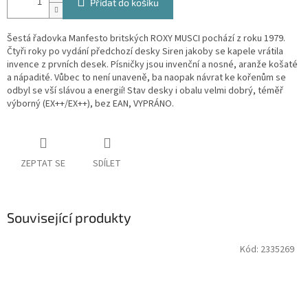
Přidat do košíku
Šestá řadovka Manfesto britských ROXY MUSCI pochází z roku 1979.
Čtyři roky po vydání předchozí desky Siren jakoby se kapele vrátila
invence z prvních desek. Písničky jsou invenční a nosné, aranže košaté
a nápadité. Vůbec to není unaveně, ba naopak návrat ke kořenům se
odbyl se vší slávou a energií! Stav desky i obalu velmi dobrý, téměř
výborný (EX++/EX++), bez EAN, VYPRÁNO.
ZEPTAT SE
SDÍLET
Související produkty
Kód:
2335269