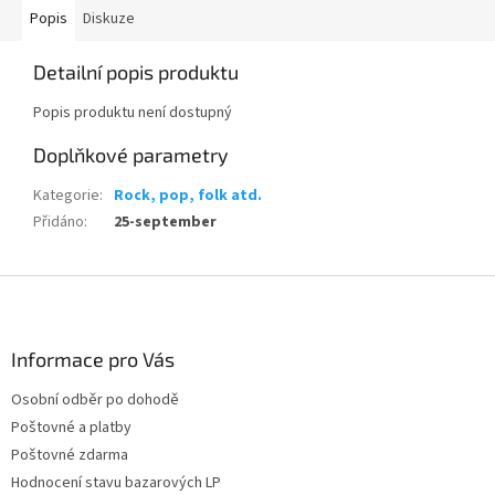
Popis
Diskuze
Detailní popis produktu
Popis produktu není dostupný
Doplňkové parametry
Kategorie
:
Rock, pop, folk atd.
Přidáno
:
25-september
Z
á
p
a
Informace pro Vás
t
Osobní odběr po dohodě
í
Poštovné a platby
Poštovné zdarma
Hodnocení stavu bazarových LP