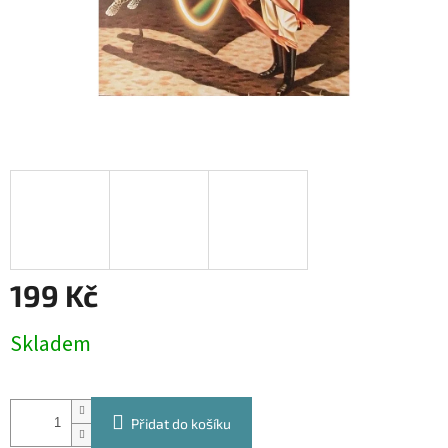
199 Kč
Měrná
Skladem
cena:
Přidat do košíku