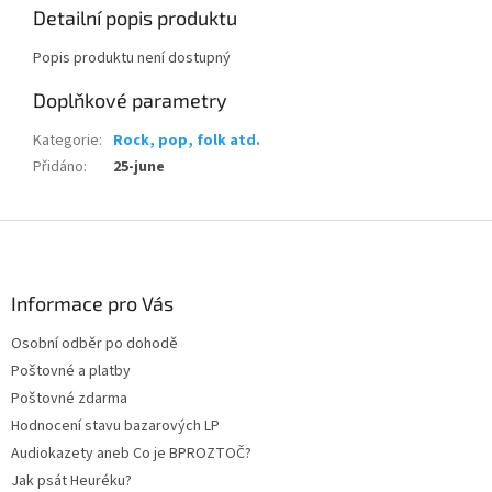
Detailní popis produktu
Popis produktu není dostupný
Doplňkové parametry
Kategorie
:
Rock, pop, folk atd.
Přidáno
:
25-june
Z
á
p
a
Informace pro Vás
t
Osobní odběr po dohodě
í
Poštovné a platby
Poštovné zdarma
Hodnocení stavu bazarových LP
Audiokazety aneb Co je BPROZTOČ?
Jak psát Heuréku?