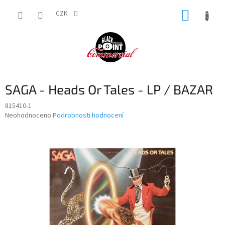
Přejít
NÁKUP
na
CZK
obsah
KOŠÍK
SAGA - Heads Or Tales - LP / BAZAR
815410-1
Průměrné
Neohodnoceno
Podrobnosti hodnocení
hodnocení
produktu
je
0,0
z
5
hvězdiček.