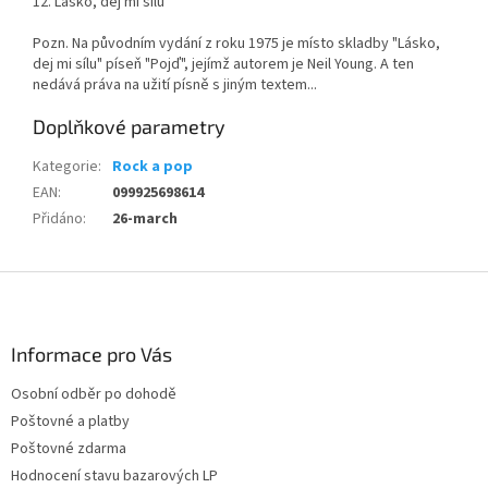
12. Lásko, dej mi sílu
Pozn. Na původním vydání z roku 1975 je místo skladby "Lásko,
dej mi sílu" píseň "Pojď", jejímž autorem je Neil Young. A ten
nedává práva na užití písně s jiným textem...
Doplňkové parametry
Kategorie
:
Rock a pop
EAN
:
099925698614
Přidáno
:
26-march
Z
á
p
a
Informace pro Vás
t
Osobní odběr po dohodě
í
Poštovné a platby
Poštovné zdarma
Hodnocení stavu bazarových LP