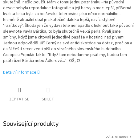
skutečně, nešlo použít. Mám k tomu jednu poznámku - Na původní
desce nebyla reprodukce fotografie a její barvy o moc lepší, příšerná
kvalita tisku byla za bolševika tolerována jako něco normálního...
Nicméně aktuální obal je skutečně daleko lepší, navíc stylově
"razítkový". Škoda jen že vydavatele nenapadlo otisknout také původní
sleevnote Pavla Bártíka, to byla skutečně velká perla. Řvali jsme
smíchy, když jsme citovali jednotlivé pasáže v hostinci nad pivem!
Jednou odpověděl Jiří Černý na své antidiskotéce na dotaz, proč on a
další čeští recenzenti píší do strašného slovenského hudebního
časopisu Populár takto: "Když tam nebudueme psát my, budou tam
psát různí Bártíci nebo Ádlerové..." OŠ, ©
Detailní informace
ZEPTAT SE
SDÍLET
Související produkty
Kód:
SU6955-1