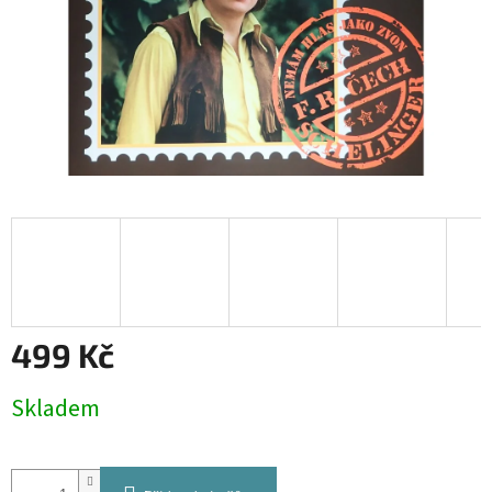
499 Kč
Měrná
Skladem
cena: