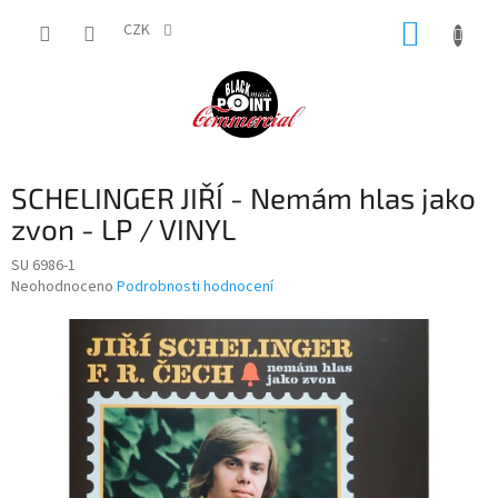
Přejít
NÁKUP
na
CZK
obsah
KOŠÍK
SCHELINGER JIŘÍ - Nemám hlas jako
zvon - LP / VINYL
SU 6986-1
Průměrné
Neohodnoceno
Podrobnosti hodnocení
hodnocení
produktu
je
0,0
z
5
hvězdiček.