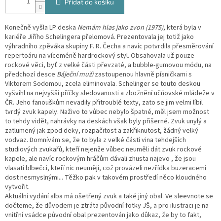
Přidat do košíku
Konečně vyšla LP deska
Nemám hlas jako zvon (1975)
, která byla v
kariéře Jiřího Schelingera přelomová. Prezentovala jej totiž jako
výhradního zpěváka skupiny F. R. Čecha a navíc potvrdila přesměrování
repertoáru na víceméně hardrockový styl. Obsahovala už pouze
rockové věci, byť z velké části převzaté, a bubble-gumovou módu, na
předchozí desce
Báječní muži
zastoupenou hlavně písničkami s
Viktorem Sodomou, zcela eliminovala. Schelinger se touto deskou
vyšvihl na nejvyšší příčky sledovanosti a zbožnění učňovské mládeže v
ČR. Jeho fanouškům nevadily přitroublé texty, zato se jim velmi líbil
tvrdý zvuk kapely. Naživo to vůbec nebylo špatné, měl jsem možnost
to tehdy vidět, nahrávky na deskách však byly přišerné. Zvuk unylý a
zatlumený jak zpod deky, rozpačitost a zakřiknutost, žádný velký
vodvaz. Domnívám se, že to byla z velké části vina tehdejších
studiových zvukařů, kteří nejenže vůbec neuměli dát zvuk rockové
kapele, ale navíc rockovým hráčům dávali zhusta najevo , že jsou
vlasatí blbečci, kteří nic neumějí, což provázeli nezřídka buzeracemi
dost nesmyslnými... Těžko pak v takovém prostředí něco kloudného
vytvořit.
Aktuální vydání alba má ošetřený zvuk a také jiný obal. Ve sleevnote se
dočteme, že důvodem je ztráta původní fotky JŠ, a pro ilustraci je na
vnitřní vsádce původní obal prezentován jako důkaz, že by to fakt,