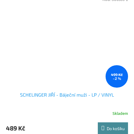
499 Kč
–2 %
SCHELINGER JIŘÍ - Báječní muži - LP / VINYL
Skladem
489 Kč
Do košíku