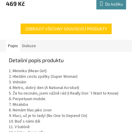
469 Kč
Do košíku
ZOBRAZIT VŠECHNY SOUVISEJÍCÍ PRODUKTY
Popis
Diskuze
Detailní popis produktu
1. Miminko (Mean Girl)
2. Hledám cestu zpátky (Super Woman)
3. Vnímám
4. Metro, dobrý den (A National Acrobat)
5. Že ho neznám, jsem vážně rád (I Really Don´t Want to Know)
6. Perpetuum mobile
7. Misaluba
8. Nemám hlas jako zvon
9. Kluci, už je to tady! (No One to Depend On)
10. Buď s námi dál
11. V balóně