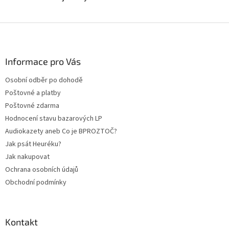
Z
á
p
a
Informace pro Vás
t
Osobní odběr po dohodě
í
Poštovné a platby
Poštovné zdarma
Hodnocení stavu bazarových LP
Audiokazety aneb Co je BPROZTOČ?
Jak psát Heuréku?
Jak nakupovat
Ochrana osobních údajů
Obchodní podmínky
Kontakt