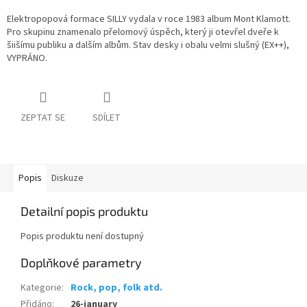
Elektropopová formace SILLY vydala v roce 1983 album Mont Klamott.
Pro skupinu znamenalo přelomový úspěch, který ji otevřel dveře k
šiišímu publiku a dalším albům. Stav desky i obalu velmi slušný (EX++),
VYPRÁNO.
ZEPTAT SE
SDÍLET
Popis
Diskuze
Detailní popis produktu
Popis produktu není dostupný
Doplňkové parametry
Kategorie
:
Rock, pop, folk atd.
Přidáno
:
26-january