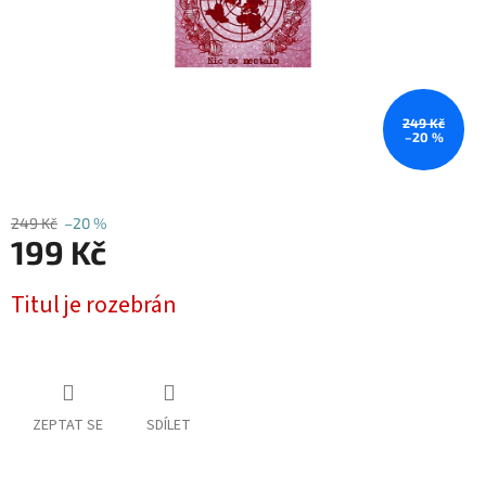
249 Kč
–20 %
249 Kč
–20 %
199 Kč
Měrná
Titul je rozebrán
cena:
ZEPTAT SE
SDÍLET