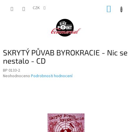
Přejít
NÁKUP
na
CZK
obsah
KOŠÍK
SKRYTÝ PŮVAB BYROKRACIE - Nic se
nestalo - CD
BP 0133-2
Průměrné
Neohodnoceno
Podrobnosti hodnocení
hodnocení
produktu
je
0,0
z
5
hvězdiček.