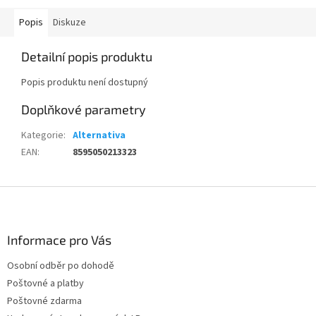
Popis
Diskuze
Detailní popis produktu
Popis produktu není dostupný
Doplňkové parametry
Kategorie
:
Alternativa
EAN
:
8595050213323
Z
á
p
a
Informace pro Vás
t
Osobní odběr po dohodě
í
Poštovné a platby
Poštovné zdarma