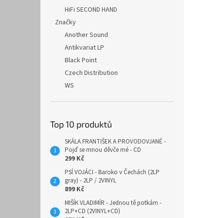
HiFi SECOND HAND
Značky
Another Sound
Antikvariat LP
Black Point
Czech Distribution
WS
Top 10 produktů
SKÁLA FRANTIŠEK A PROVODOVJANÉ -
Pojď se mnou děvče mé - CD
299 Kč
PSÍ VOJÁCI - Baroko v Čechách (2LP
gray) - 2LP / 2VINYL
899 Kč
MIŠÍK VLADIMÍR - Jednou tě potkám -
2LP+CD (2VINYL+CD)