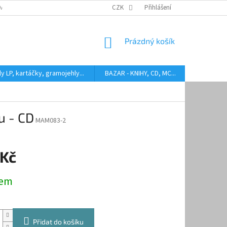
DARMA
HODNOCENÍ STAVU BAZAROVÝCH LP
CZK
Přihlášení
AUDIOKAZETY ANEB CO
NÁKUPNÍ
Prázdný košík
KOŠÍK
y LP, kartáčky, gramojehly...
BAZAR - KNIHY, CD, MC...
Kontakty
u - CD
MAM083-2
 Kč
dem
Přidat do košíku