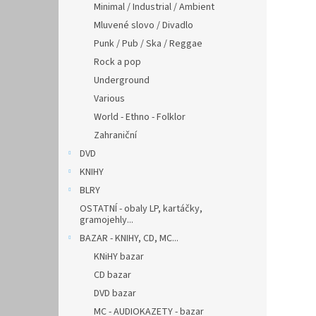
Minimal / Industrial / Ambient
Mluvené slovo / Divadlo
Punk / Pub / Ska / Reggae
Rock a pop
Underground
Various
World - Ethno - Folklor
Zahraniční
DVD
KNIHY
BLRY
OSTATNÍ - obaly LP, kartáčky,
gramojehly...
BAZAR - KNIHY, CD, MC...
KNiHY bazar
CD bazar
DVD bazar
MC - AUDIOKAZETY - bazar