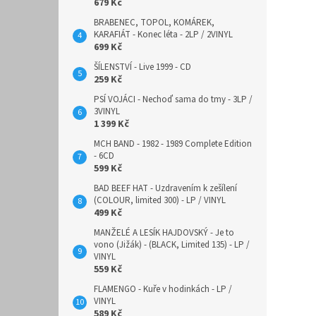
679 Kč
BRABENEC, TOPOL, KOMÁREK,
KARAFIÁT - Konec léta - 2LP / 2VINYL
699 Kč
ŠÍLENSTVÍ - Live 1999 - CD
259 Kč
PSÍ VOJÁCI - Nechoď sama do tmy - 3LP /
3VINYL
1 399 Kč
MCH BAND - 1982 - 1989 Complete Edition
- 6CD
599 Kč
BAD BEEF HAT - Uzdravením k zešílení
(COLOUR, limited 300) - LP / VINYL
499 Kč
MANŽELÉ A LESÍK HAJDOVSKÝ - Je to
vono (Jižák) - (BLACK, Limited 135) - LP /
VINYL
559 Kč
FLAMENGO - Kuře v hodinkách - LP /
VINYL
589 Kč