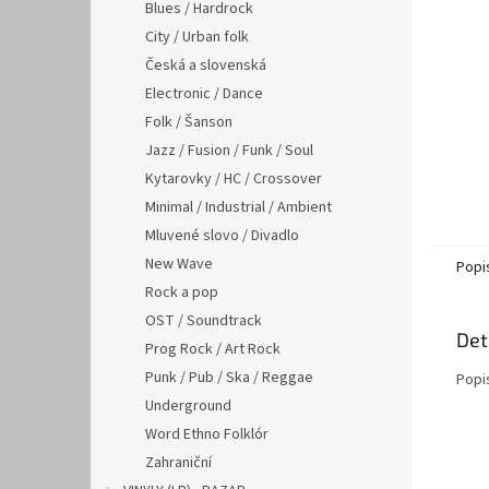
n
Blues / Hardrock
e
City / Urban folk
l
Česká a slovenská
Electronic / Dance
Folk / Šanson
Jazz / Fusion / Funk / Soul
Kytarovky / HC / Crossover
Minimal / Industrial / Ambient
Mluvené slovo / Divadlo
New Wave
Popi
Rock a pop
OST / Soundtrack
Det
Prog Rock / Art Rock
Punk / Pub / Ska / Reggae
Popi
Underground
Word Ethno Folklór
Zahraniční