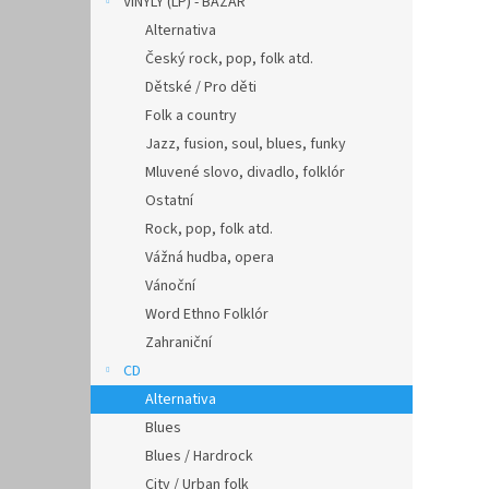
VINYLY (LP) - BAZAR
Alternativa
Český rock, pop, folk atd.
Dětské / Pro děti
Folk a country
Jazz, fusion, soul, blues, funky
Mluvené slovo, divadlo, folklór
Ostatní
Rock, pop, folk atd.
Vážná hudba, opera
Vánoční
Word Ethno Folklór
Zahraniční
CD
Alternativa
Blues
Blues / Hardrock
City / Urban folk