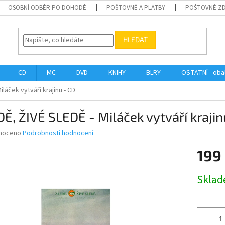
OSOBNÍ ODBĚR PO DOHODĚ
POŠTOVNÉ A PLATBY
POŠTOVNÉ Z
HLEDAT
CD
MC
DVD
KNIHY
BLRY
OSTATNÍ - obal
iláček vytváří krajinu - CD
Ě, ŽIVÉ SLEDĚ - Miláček vytváří krajin
né
noceno
Podrobnosti hodnocení
ní
199
u
Měrná
Skla
cena:
ek.