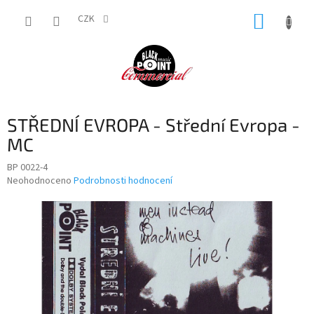
Přejít
NÁKUP
na
CZK
obsah
KOŠÍK
STŘEDNÍ EVROPA - Střední Evropa -
MC
BP 0022-4
Průměrné
Neohodnoceno
Podrobnosti hodnocení
hodnocení
produktu
je
0,0
z
5
hvězdiček.