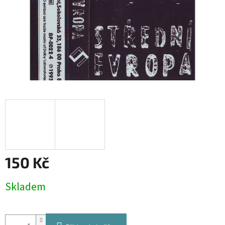
150 Kč
Měrná
Skladem
cena: