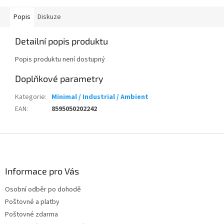
Popis
Diskuze
Detailní popis produktu
Popis produktu není dostupný
Doplňkové parametry
Kategorie
:
Minimal / Industrial / Ambient
EAN
:
8595050202242
Z
á
p
a
Informace pro Vás
t
Osobní odběr po dohodě
í
Poštovné a platby
Poštovné zdarma