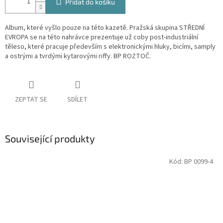
Přidat do košíku
Album, které vyšlo pouze na této kazetě. Pražská skupina STŘEDNÍ
EVROPA se na této nahrávce prezentuje už coby post-industriální
těleso, které pracuje především s elektronickými hluky, bicími, samply
a ostrými a tvrdými kytarovými riffy. BP ROZTOČ.
ZEPTAT SE
SDÍLET
Související produkty
Kód:
BP 0099-4