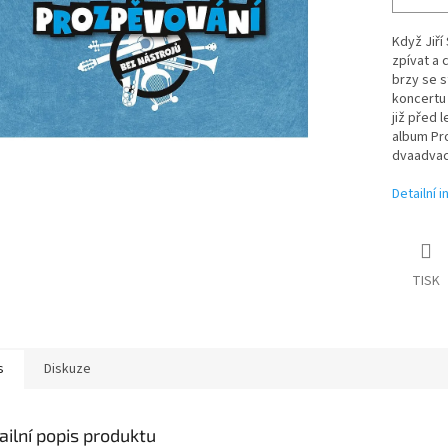
Když Jiří
zpívat a 
brzy se 
koncertu
již před 
album Pro
dvaadvac
Detailní 
TISK
s
Diskuze
ailní popis produktu