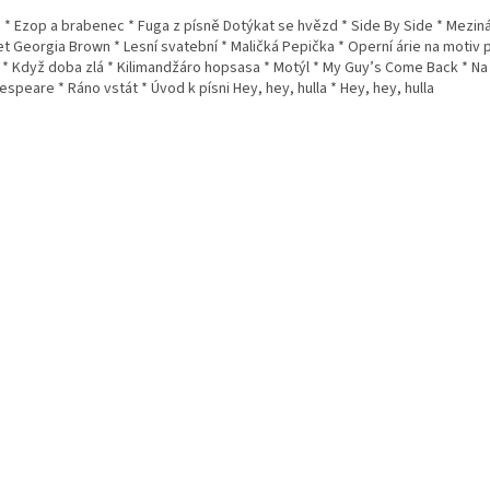
 * Ezop a brabenec * Fuga z písně Dotýkat se hvězd * Side By Side * Mezinár
t Georgia Brown * Lesní svatební * Maličká Pepička * Operní árie na motiv 
* Když doba zlá * Kilimandžáro hopsasa * Motýl * My Guy’s Come Back * Na n
speare * Ráno vstát * Úvod k písni Hey, hey, hulla * Hey, hey, hulla