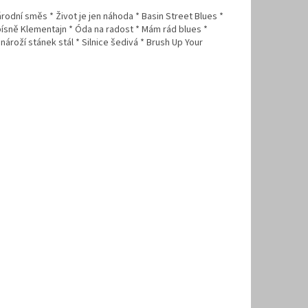
odní směs * Život je jen náhoda * Basin Street Blues *
písně Klementajn * Óda na radost * Mám rád blues *
ároží stánek stál * Silnice šedivá * Brush Up Your