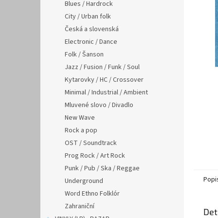
n
Blues / Hardrock
e
City / Urban folk
l
Česká a slovenská
Electronic / Dance
Folk / Šanson
Jazz / Fusion / Funk / Soul
Kytarovky / HC / Crossover
Minimal / Industrial / Ambient
Mluvené slovo / Divadlo
New Wave
Rock a pop
OST / Soundtrack
Prog Rock / Art Rock
Punk / Pub / Ska / Reggae
Popi
Underground
Word Ethno Folklór
Zahraniční
Det