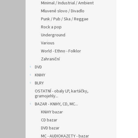
Minimal / Industrial / Ambient
Mluvené slovo / Divadlo
Punk / Pub / Ska / Reggae
Rock a pop
Underground
Various
World - Ethno - Folklor
Zahraniční
DVD
KNIHY
BLRY
OSTATNÍ - obaly LP, kartáčky,
gramojehly...
BAZAR - KNIHY, CD, MC...
KNiHY bazar
CD bazar
DVD bazar
MC - AUDIOKAZETY - bazar