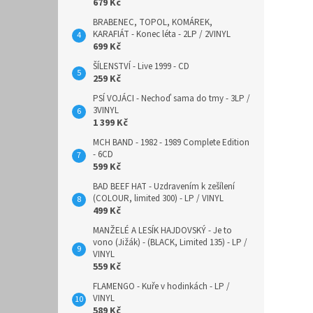
679 Kč
BRABENEC, TOPOL, KOMÁREK,
KARAFIÁT - Konec léta - 2LP / 2VINYL
699 Kč
ŠÍLENSTVÍ - Live 1999 - CD
259 Kč
PSÍ VOJÁCI - Nechoď sama do tmy - 3LP /
3VINYL
1 399 Kč
MCH BAND - 1982 - 1989 Complete Edition
- 6CD
599 Kč
BAD BEEF HAT - Uzdravením k zešílení
(COLOUR, limited 300) - LP / VINYL
499 Kč
MANŽELÉ A LESÍK HAJDOVSKÝ - Je to
vono (Jižák) - (BLACK, Limited 135) - LP /
VINYL
559 Kč
FLAMENGO - Kuře v hodinkách - LP /
VINYL
589 Kč