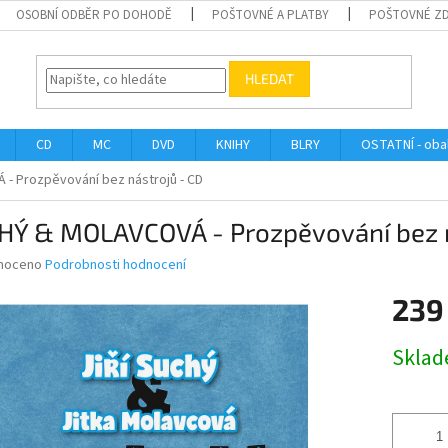
OSOBNÍ ODBĚR PO DOHODĚ
POŠTOVNÉ A PLATBY
POŠTOVNÉ Z
HLEDAT
CD
MC
DVD
KNIHY
BLRY
OSTATNÍ - obal
- Prozpěvování bez nástrojů - CD
HÝ & MOLAVCOVÁ - Prozpěvování bez n
né
noceno
Podrobnosti hodnocení
ní
239
u
Měrná
Skla
cena:
ek.