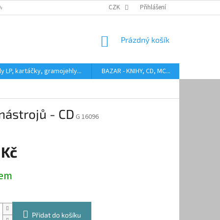
DARMA
HODNOCENÍ STAVU BAZAROVÝCH LP
CZK
Přihlášení
AUDIOKAZETY ANEB CO
NÁKUPNÍ
Prázdný košík
KOŠÍK
y LP, kartáčky, gramojehly...
BAZAR - KNIHY, CD, MC...
Kontakty
ástrojů - CD
G 16096
 Kč
dem
Přidat do košíku