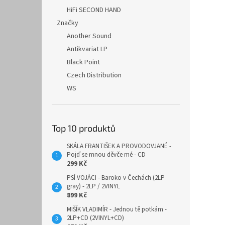
HiFi SECOND HAND
Značky
Another Sound
Antikvariat LP
Black Point
Czech Distribution
WS
Top 10 produktů
SKÁLA FRANTIŠEK A PROVODOVJANÉ -
Pojď se mnou děvče mé - CD
299 Kč
PSÍ VOJÁCI - Baroko v Čechách (2LP
gray) - 2LP / 2VINYL
899 Kč
MIŠÍK VLADIMÍR - Jednou tě potkám -
2LP+CD (2VINYL+CD)