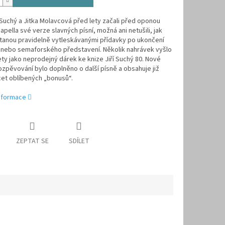
 Suchý a Jitka Molavcová před lety začali před oponou
capella své verze slavných písní, možná ani netušili, jak
stanou pravidelně vytleskávanými přídavky po ukončení
 nebo semaforského představení. Několik nahrávek vyšlo
lety jako neprodejný dárek ke knize Jiří Suchý 80. Nové
zpěvování bylo doplněno o další písně a obsahuje již
et oblíbených „bonusů“.
informace
ZEPTAT SE
SDÍLET