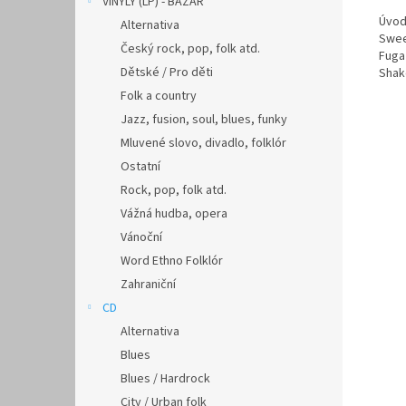
VINYLY (LP) - BAZAR
Úvod
Alternativa
Swee
Český rock, pop, folk atd.
Fuga 
Dětské / Pro děti
Shake
Folk a country
Jazz, fusion, soul, blues, funky
Mluvené slovo, divadlo, folklór
Ostatní
Rock, pop, folk atd.
Vážná hudba, opera
Vánoční
Word Ethno Folklór
Zahraniční
CD
Alternativa
Blues
Blues / Hardrock
City / Urban folk