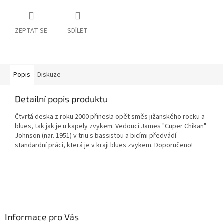
ZEPTAT SE
SDÍLET
Popis
Diskuze
Detailní popis produktu
Čtvrtá deska z roku 2000 přinesla opět směs jižanského rocku a
blues, tak jak je u kapely zvykem. Vedoucí James "Cuper Chikan"
Johnson (nar. 1951) v triu s bassistou a bicími předvádí
standardní práci, která je v kraji blues zvykem. Doporučeno!
Z
á
p
a
Informace pro Vás