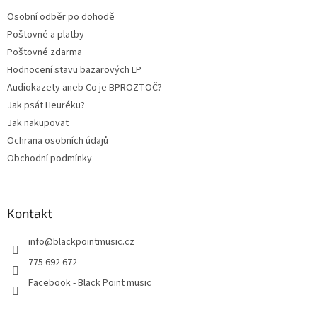
t
Osobní odběr po dohodě
í
Poštovné a platby
Poštovné zdarma
Hodnocení stavu bazarových LP
Audiokazety aneb Co je BPROZTOČ?
Jak psát Heuréku?
Jak nakupovat
Ochrana osobních údajů
Obchodní podmínky
Kontakt
info
@
blackpointmusic.cz
775 692 672
Facebook - Black Point music