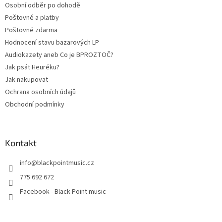
Osobní odběr po dohodě
í
Poštovné a platby
Poštovné zdarma
Hodnocení stavu bazarových LP
Audiokazety aneb Co je BPROZTOČ?
Jak psát Heuréku?
Jak nakupovat
Ochrana osobních údajů
Obchodní podmínky
Kontakt
info
@
blackpointmusic.cz
775 692 672
Facebook - Black Point music