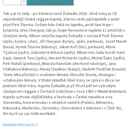
Tak a je to tady - po 9 letech nové Švihadlo 2020.
Vůně trávy
je CD
nejznámější české reggae kapely, kterou vede její kapelník a autor
písní Petr Šturma. Ovšem kdo čeká na tajenku, jestli tam hraje i
kytarista Jirka Charypar, tak jo, hraje! Na novince najdete 11 písniček s
českými texty. Album natočila kapela Švihadlo v sestavě Petr Šturma
(zpěv, kytara, sitar), Jiří Charypar (kytary, zpěv, perkuse), Josef Marek
(basa), Hynek Šturma (klávesy), Jakub Kočí (bicí, perkuse), Marie
Týzlová (zpěv), Gabriela Hráčková (zpěv). Album má i řadu hostů: Kato
(rap), Yannick Tevi (zpěv), Vincent Richards (zpěv), Michal Šeps (zpěv),
Petr Rubáš (perkuse), Bharata Ranošek (dechové nástroje), Jana
Otáhalová (klávesy), Alexej Chudinov (banjo), Vladimír Pavlíček (housle).
Texty alba přichází s osobními tématy filosofie života, ekologie i
vztahovými tématy. V titulní skladbě Vůně trávy se zpívá o dívce se
jménem Vůně trávy. Kapela Švihadlo je již třicet pět let vytrvalým
zástupcem reggae v Čechách (založena v roce 1983 v Mladé Boleslavi).
Kapela vytrvale objíždí kluby a festivaly v České republice a na
Slovensku, koncertovala i v okolních zemích (Polsko, Německo,
Rakousko, Maďarsko, Slovinsko, Chorvatsko) a dokonce i v Číně. No,
tím bych se zas tolik nechlubil...
Detailní informace