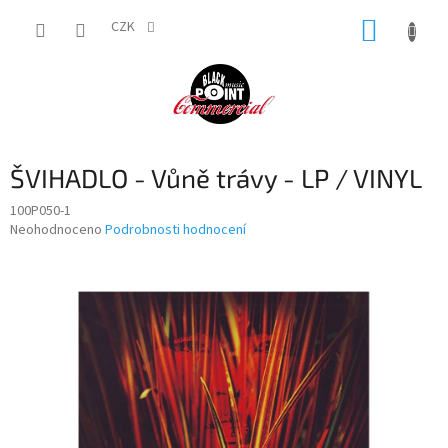
Přejít
NÁKUP
na
CZK
obsah
KOŠÍK
ŠVIHADLO - Vůně trávy - LP / VINYL
100P050-1
Průměrné
Neohodnoceno
Podrobnosti hodnocení
hodnocení
produktu
je
0,0
z
5
hvězdiček.