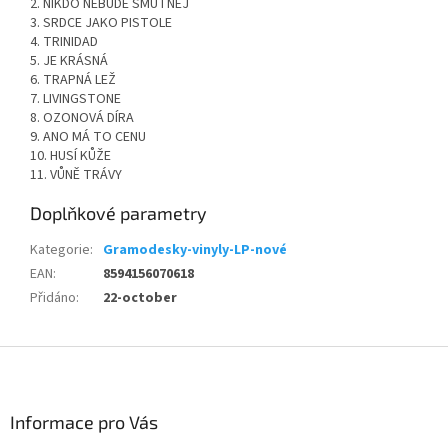
2. NIKDO NEBUDE SMUTNEJ
3. SRDCE JAKO PISTOLE
4. TRINIDAD
5. JE KRÁSNÁ
6. TRAPNÁ LEŽ
7. LIVINGSTONE
8. OZONOVÁ DÍRA
9. ANO MÁ TO CENU
10. HUSÍ KŮŽE
11. VŮNĚ TRÁVY
Doplňkové parametry
Kategorie
:
Gramodesky-vinyly-LP-nové
EAN
:
8594156070618
Přidáno
:
22-october
Z
á
p
a
Informace pro Vás
t