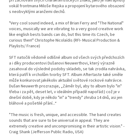
při zachování svých charakteristických znaků, jako je nakřápnutý
vokál frontmana Miloše Rejska a propojení kytarového obsazení
s neobvyklými aranžemi dechů.
"Very cool sound indeed, a mix of Brian Ferry and "The National"
voices, musically we are vibrating to a very good creative work
like english bests bands can do, but this time its Czech, be
curious then!" Christophe Nicolaïdis (RFI- Musical Production &
Playlists/ France)
SFT natočili vědomě odlišné album od všech svých předchozích
a i díky producentovi Dušanovi Neuwerthovi, který výrazně
zasahoval do výsledné podoby skladeb, se tak zrodila nahrávka,
která patří k vrcholům tvorby SFT. Album Aftertaste také směle
může konkurovat jakékoliv aktuální světové rockové nahrávce.
Dušan Neuwerth prozrazuje, „Záměr byl, aby to album bylo "in"
třeba i za pět, deset let, v ideálním případě napořád:) což je v
dnešní době, kdy je někdo "in" a "trendy" zhruba 14 dnů, asi jen
bláhové a pošetilé přání...“
"The music is fresh, unique, and accessible. The band creates
sounds that are sure to be universal in appeal. They are
extremely creative and uncompromising in their artistic vision." -
Craig Shank (Jefferson Public Radio, USA)