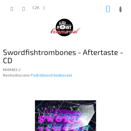
Přejít
NÁKUP
na
CZK
obsah
KOŠÍK
Swordfishtrombones - Aftertaste -
CD
MAM483-2
Průměrné
Neohodnoceno
Podrobnosti hodnocení
hodnocení
produktu
je
0,0
z
5
hvězdiček.