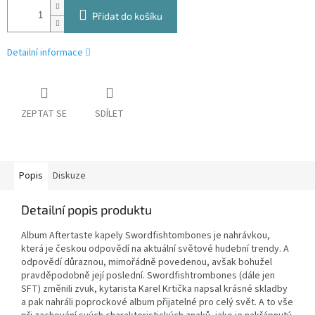
Přidat do košíku
Detailní informace
ZEPTAT SE
SDÍLET
Popis
Diskuze
Detailní popis produktu
Album Aftertaste kapely Swordfishtombones je nahrávkou,
která je českou odpovědí na aktuální světové hudební trendy. A
odpovědí důraznou, mimořádně povedenou, avšak bohužel
pravděpodobně její poslední. Swordfishtrombones (dále jen
SFT) změnili zvuk, kytarista Karel Krtička napsal krásné skladby
a pak nahráli poprockové album přijatelné pro celý svět. A to vše