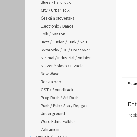
n
Blues / Hardrock
e
City / Urban folk
l
Česká a slovenská
Electronic / Dance
Folk / Šanson
Jazz / Fusion / Funk / Soul
Kytarovky / HC / Crossover
Minimal / Industrial / Ambient
Mluvené slovo / Divadlo
New Wave
Rock a pop
Popi
OST / Soundtrack
Prog Rock / Art Rock
Det
Punk / Pub / Ska / Reggae
Underground
Popi
Word Ethno Folklór
Zahraniční