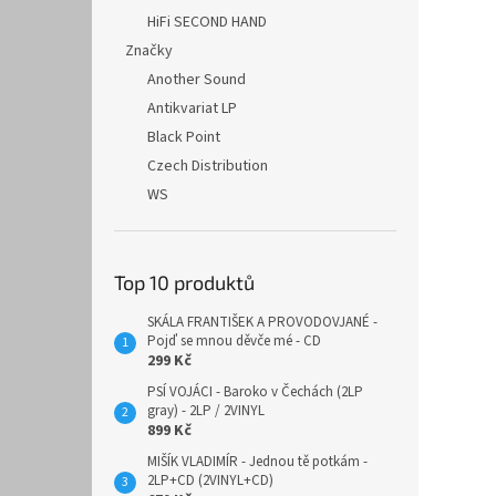
HiFi SECOND HAND
Značky
Another Sound
Antikvariat LP
Black Point
Czech Distribution
WS
Top 10 produktů
SKÁLA FRANTIŠEK A PROVODOVJANÉ -
Pojď se mnou děvče mé - CD
299 Kč
PSÍ VOJÁCI - Baroko v Čechách (2LP
gray) - 2LP / 2VINYL
899 Kč
MIŠÍK VLADIMÍR - Jednou tě potkám -
2LP+CD (2VINYL+CD)