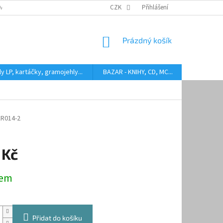
DARMA
HODNOCENÍ STAVU BAZAROVÝCH LP
CZK
Přihlášení
AUDIOKAZETY ANEB CO
NÁKUPNÍ
Prázdný košík
KOŠÍK
y LP, kartáčky, gramojehly...
BAZAR - KNIHY, CD, MC...
Kontakty
ER014-2
 Kč
dem
Přidat do košíku