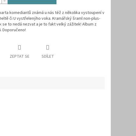
arta komediantů známá u nás též z několika vystoupení v
Deltě či U vystřelenýho voka. Kramářský šraml non-plus-
nak se to nedá nezvat a je to fakt velký zážitek! Album z
4. Doporučeno!
ZEPTAT SE
SDÍLET