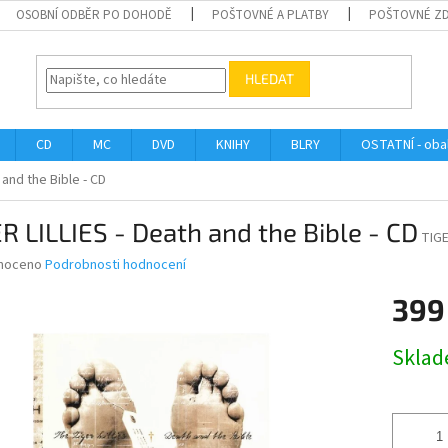
OSOBNÍ ODBĚR PO DOHODĚ
POŠTOVNÉ A PLATBY
POŠTOVNÉ Z
HLEDAT
CD
MC
DVD
KNIHY
BLRY
OSTATNÍ - obal
 and the Bible - CD
R LILLIES - Death and the Bible - CD
TIG
né
noceno
Podrobnosti hodnocení
ní
399
u
Měrná
Skla
cena:
ek.