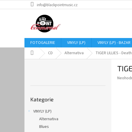
Přejít
info@blackpointmusic.cz
na
obsah
FOTOGALERIE
VINYLY (LP)
VINYLY (LP) - BAZAR
Domů
CD
Alternativa
TIGER LILLIES - Death
P
TIGE
o
s
Průměr
Neohod
t
hodnoce
r
produkt
Přeskočit
a
je
Kategorie
kategorie
0,0
n
z
n
VINYLY (LP)
5
í
hvězdič
Alternativa
p
a
Blues