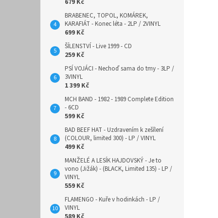
679 Kč
BRABENEC, TOPOL, KOMÁREK,
KARAFIÁT - Konec léta - 2LP / 2VINYL
699 Kč
ŠÍLENSTVÍ - Live 1999 - CD
259 Kč
PSÍ VOJÁCI - Nechoď sama do tmy - 3LP /
3VINYL
1 399 Kč
MCH BAND - 1982 - 1989 Complete Edition
- 6CD
599 Kč
BAD BEEF HAT - Uzdravením k zešílení
(COLOUR, limited 300) - LP / VINYL
499 Kč
MANŽELÉ A LESÍK HAJDOVSKÝ - Je to
vono (Jižák) - (BLACK, Limited 135) - LP /
VINYL
559 Kč
FLAMENGO - Kuře v hodinkách - LP /
VINYL
589 Kč