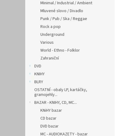
Minimal / Industrial / Ambient
Mluvené slovo / Divadlo
Punk / Pub / Ska / Reggae
Rock a pop
Underground
Various
World - Ethno - Folklor
Zahraniční
DVD
KNIHY
BLRY
OSTATNÍ - obaly LP, kartáčky,
gramojehly...
BAZAR - KNIHY, CD, MC...
KNiHY bazar
CD bazar
DVD bazar
MC - AUDIOKAZETY - bazar