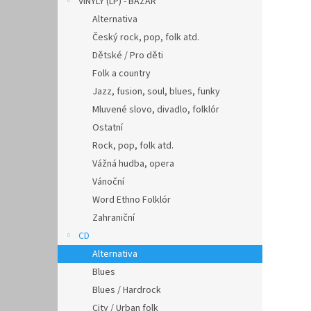
VINYLY (LP) - BAZAR
Alternativa
Český rock, pop, folk atd.
Dětské / Pro děti
Folk a country
Jazz, fusion, soul, blues, funky
Mluvené slovo, divadlo, folklór
Ostatní
Rock, pop, folk atd.
Vážná hudba, opera
Vánoční
Word Ethno Folklór
Zahraniční
CD
Alternativa
Blues
Blues / Hardrock
City / Urban folk