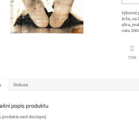
Výborná p
Arše, na 
ultra, ji
roku 200
TISK
s
Diskuze
ailní popis produktu
s produktu není dostupný