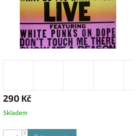
290 Kč
Měrná
Skladem
cena: