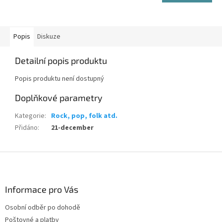
Popis
Diskuze
Detailní popis produktu
Popis produktu není dostupný
Doplňkové parametry
Kategorie
:
Rock, pop, folk atd.
Přidáno
:
21-december
Z
á
p
a
Informace pro Vás
t
Osobní odběr po dohodě
í
Poštovné a platby