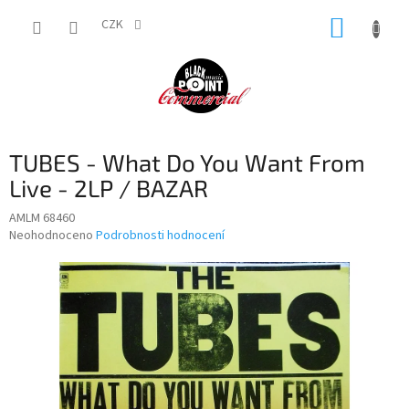
Přejít
NÁKUP
na
CZK
obsah
KOŠÍK
TUBES - What Do You Want From
Live - 2LP / BAZAR
AMLM 68460
Průměrné
Neohodnoceno
Podrobnosti hodnocení
hodnocení
produktu
je
0,0
z
5
hvězdiček.