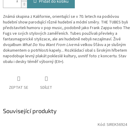
Přidat do košíku
Známá skupina z Kalifornie, orientující se v 70. letech na podióvou
hudební show parodující různé hudební a módní směry. THE TUBES byli
představiteli humoru v pop music, podobně jako Frank Zappa nebo The
Fugs ve svých stylových zaměřeních. Tubes používali převleky a
fantasmagorické stylizace, ale ani hudebně nebyli nezajímaví. Živé
dvojalbum
What Do You Want From Live
má velkou šťávu a je slušným
dokumentem o potrhlosti kapely... Rozkládací obal s širokým hřbetem
napodobuje levný plakát pokleslé kultury, uvnitř foto z koncertu. Stav
obalu i desky téměř výborný (EX+).
ZEPTAT SE
SDÍLET
Související produkty
Kód:
SIREK56924