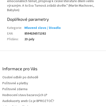
emocionálních témat, přispívají k české literatuře dílem velmi
výrazným. A to Eva Turnová zvládá skvěle." (Martin Machovec,
Babylon)
Doplňkové parametry
Kategorie
:
Mluvené slovo / Divadlo
EAN
:
8594156571382
Přidáno
:
23-july
Z
á
p
a
Informace pro Vás
t
Osobní odběr po dohodě
í
Poštovné a platby
Poštovné zdarma
Hodnocení stavu bazarových LP
Audiokazety aneb Co je BPROZTOČ?