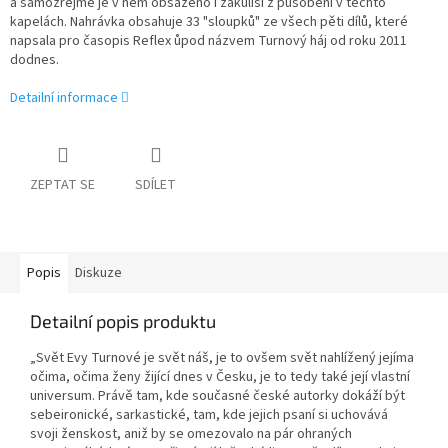
a samozřejmě je v něm obsaženo i zákulisí z působení v těchto
kapelách. Nahrávka obsahuje 33 "sloupků" ze všech pěti dílů, které
napsala pro časopis Reflex ůpod názvem Turnový háj od roku 2011
dodnes.
Detailní informace
ZEPTAT SE
SDÍLET
Popis
Diskuze
Detailní popis produktu
„Svět Evy Turnové je svět náš, je to ovšem svět nahlížený jejíma
očima, očima ženy žijící dnes v Česku, je to tedy také její vlastní
universum. Právě tam, kde současné české autorky dokáží být
sebeironické, sarkastické, tam, kde jejich psaní si uchovává
svoji ženskost, aniž by se omezovalo na pár ohraných