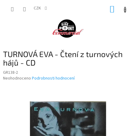
Přejít
NÁKUP
na
CZK
obsah
KOŠÍK
TURNOVÁ EVA - Čtení z turnových
hájů - CD
GR138-2
Průměrné
Neohodnoceno
Podrobnosti hodnocení
hodnocení
produktu
je
0,0
z
5
hvězdiček.