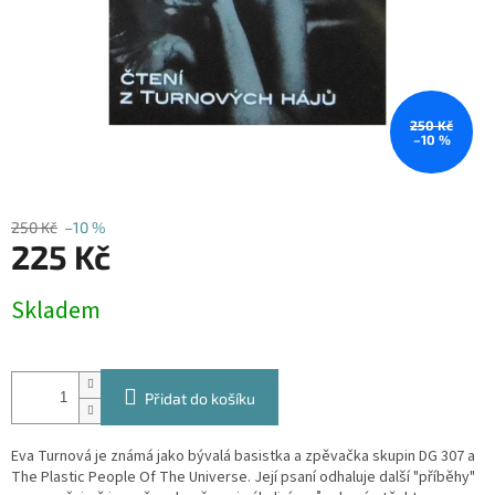
250 Kč
–10 %
250 Kč
–10 %
225 Kč
Měrná
Skladem
cena:
Přidat do košíku
Eva Turnová je známá jako bývalá basistka a zpěvačka skupin DG 307 a
The Plastic People Of The Universe. Její psaní odhaluje další "příběhy"