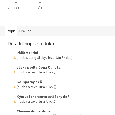
ZEPTAT SE
SDÍLET
Popis
Diskuze
Detailní popis produktu
Plášť v skrini
(hudba: Juraj Ulický, text: Ján Szabo)
1.
Láska podľa Dona Quijota
(hudba a text: Juraj Ulický)
2.
Bol sparný deň
(hudba a text: Juraj Ulický)
3.
Kým ustane tento zvláštny deň
(hudba a text: Juraj Ulický)
4.
Chovám doma slona