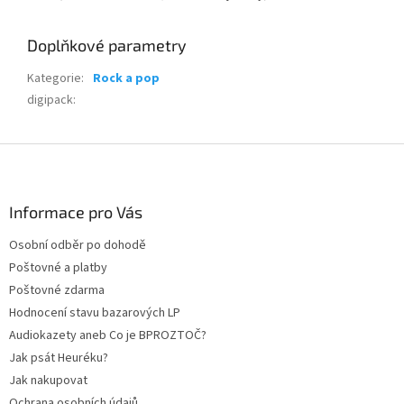
Doplňkové parametry
Kategorie
:
Rock a pop
digipack
:
Z
á
p
a
Informace pro Vás
t
Osobní odběr po dohodě
í
Poštovné a platby
Poštovné zdarma
Hodnocení stavu bazarových LP
Audiokazety aneb Co je BPROZTOČ?
Jak psát Heuréku?
Jak nakupovat
Ochrana osobních údajů