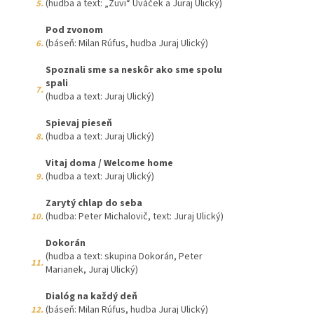
(hudba a text: „Žuvi“ Uváček a Juraj Ulický)
5.
Pod zvonom
(báseň: Milan Rúfus, hudba Juraj Ulický)
6.
Spoznali sme sa neskôr ako sme spolu
spali
7.
(hudba a text: Juraj Ulický)
Spievaj pieseň
(hudba a text: Juraj Ulický)
8.
Vitaj doma / Welcome home
(hudba a text: Juraj Ulický)
9.
Zarytý chlap do seba
(hudba: Peter Michalovič, text: Juraj Ulický)
10.
Dokorán
(hudba a text: skupina Dokorán, Peter
11.
Marianek, Juraj Ulický)
Dialóg na každý deň
(báseň: Milan Rúfus, hudba Juraj Ulický)
12.