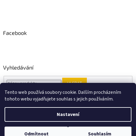
Facebook
Vyhledávání
HLEDAT
Tento web používá soubory cookie. Dalším procházením
tohoto webu vyjadřujete souhlas s jejich používáním.
Vytvořil Shoptet
Nastavení
Copyright 2026
Black Point music
. Všechna práva vyhrazena.
Odmítnout
Souhlasím
Upravit nastavení cookies