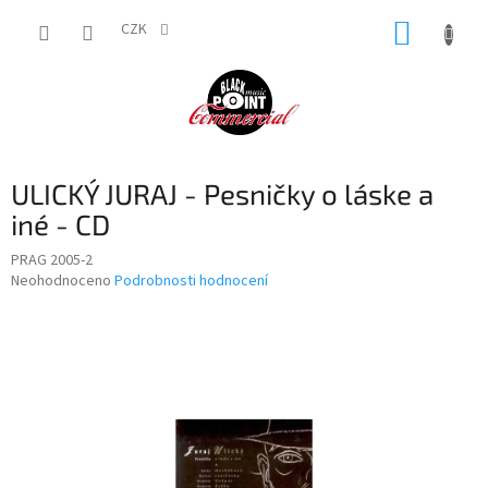
Přejít
NÁKUP
na
CZK
obsah
KOŠÍK
ULICKÝ JURAJ - Pesničky o láske a
iné - CD
PRAG 2005-2
Průměrné
Neohodnoceno
Podrobnosti hodnocení
hodnocení
produktu
je
0,0
z
5
hvězdiček.