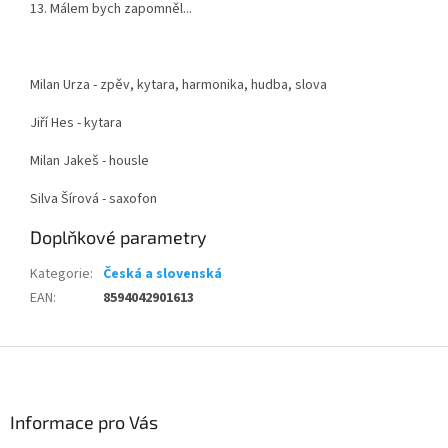
13. Málem bych zapomněl...
Milan Urza - zpěv, kytara, harmonika, hudba, slova
Jiří Hes - kytara
Milan Jakeš - housle
Silva Šírová - saxofon
Doplňkové parametry
Kategorie
:
Česká a slovenská
EAN
:
8594042901613
Z
á
p
a
Informace pro Vás
t