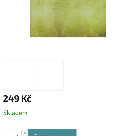
249 Kč
Měrná
Skladem
cena: