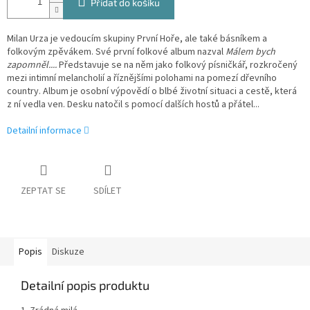
Přidat do košíku
Milan Urza je vedoucím skupiny První Hoře, ale také básníkem a
folkovým zpěvákem. Své první folkové album nazval
Málem bych
zapomněl....
Představuje se na něm jako folkový písničkář, rozkročený
mezi intimní melancholií a říznějšími polohami na pomezí dřevního
country. Album je osobní výpovědí o blbé životní situaci a cestě, která
z ní vedla ven. Desku natočil s pomocí dalších hostů a přátel...
Detailní informace
ZEPTAT SE
SDÍLET
Popis
Diskuze
Detailní popis produktu