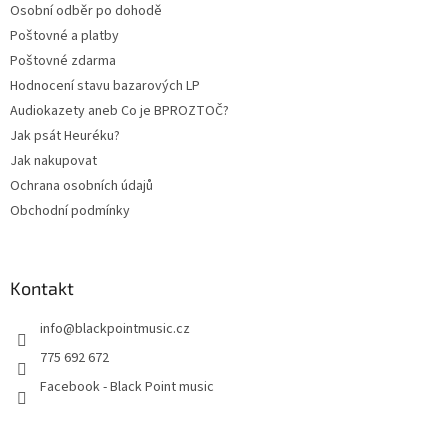
Osobní odběr po dohodě
í
Poštovné a platby
Poštovné zdarma
Hodnocení stavu bazarových LP
Audiokazety aneb Co je BPROZTOČ?
Jak psát Heuréku?
Jak nakupovat
Ochrana osobních údajů
Obchodní podmínky
Kontakt
info
@
blackpointmusic.cz
775 692 672
Facebook - Black Point music