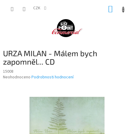
Přejít
NÁKUP
na
CZK
obsah
KOŠÍK
URZA MILAN - Málem bych
zapomněl... CD
15008
Průměrné
Neohodnoceno
Podrobnosti hodnocení
hodnocení
produktu
je
0,0
z
5
hvězdiček.