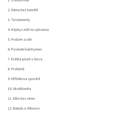
1. Zrádná milá
2. Dáma bez kamélií
3. Testamenty
4. Kdybys měl na vybranou
5. Podzim a stín
6. Poslední kántrymen
7. Krátká píseň o lásce
8. Prokletá
9. Hříšníkova zpověď
10. Ukolébavka
11. Dům bez oken
12. Balada o Villonovi