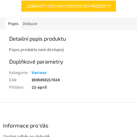
ZOBRAZIT VŠECHNY SOUVISEJÍCÍ PRODUKTY
Popis
Diskuze
Detailní popis produktu
Popis produktu není dostupný
Doplňkové parametry
Kategorie
:
Various
EAN
:
8595050217024
Přidáno
:
22-april
Z
á
p
a
Informace pro Vás
t
Osobní odběr po dohodě