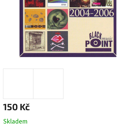
150 Kč
Měrná
Skladem
cena: