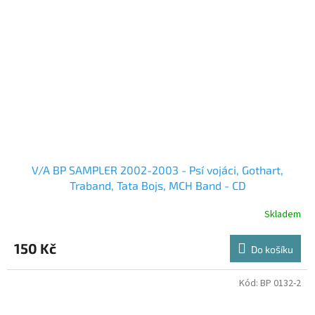
V/A BP SAMPLER 2002-2003 - Psí vojáci, Gothart,
Traband, Tata Bojs, MCH Band - CD
Skladem
150 Kč
Do košíku
Kód:
BP 0132-2