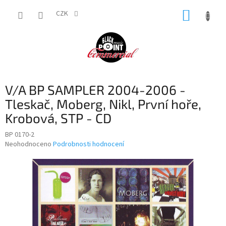
Přejít
NÁKUP
na
CZK
obsah
KOŠÍK
V/A BP SAMPLER 2004-2006 -
Tleskač, Moberg, Nikl, První hoře,
Krobová, STP - CD
BP 0170-2
Průměrné
Neohodnoceno
Podrobnosti hodnocení
hodnocení
produktu
je
0,0
z
5
hvězdiček.