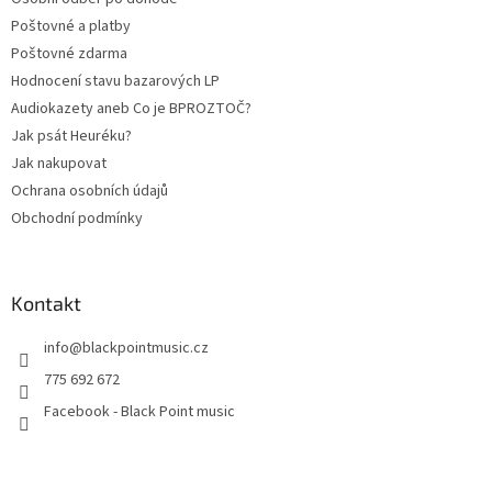
í
Poštovné a platby
Poštovné zdarma
Hodnocení stavu bazarových LP
Audiokazety aneb Co je BPROZTOČ?
Jak psát Heuréku?
Jak nakupovat
Ochrana osobních údajů
Obchodní podmínky
Kontakt
info
@
blackpointmusic.cz
775 692 672
Facebook - Black Point music