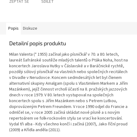
ZEPTAT SE
SDÍLET
Popis
Diskuze
Detailní popis produktu
Milan Valenta (* 1955) začínal jako písničkář v 70. a 80. letech,
laureát šafránské soutěže mladých talentů o Ptáka Noha, host na
koncertech Jaroslava Hutky v Čáslavské a v Baráčnické rychtě,
později sólový písničkář na vlastních nebo společných recitálech
v Divadle v Nerudovce. Koncem sedmdesátých let byl členem
alternativní skupiny Amalgam (spolu s Vlastimilem Markem a Jiřím
Mazánkem), jejíž činnost vrcholí účastí na 8. pražských jazzových
dnech v roce 1979. V 80. letech vystupoval na společných
koncertech spolu s Jiřím Mazánkem nebo s Petrem Lutkou,
doprovázeným Petrem Freundem. V roce 1990 odjel do Francie a
odmlčel se, v roce 2005 začíná skládat nové písně a s novým
repertoárem ve folk-rockovém stylu se vrací ke koncertování.
Vydal tři alba - Kdy všechno končí i začíná (2007), Jako říční proud
(2009) a Křídla anděla (2011).