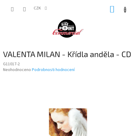
Přejít
NÁKUP
na
CZK
obsah
KOŠÍK
VALENTA MILAN - Křídla anděla - CD
G11017-2
Průměrné
Neohodnoceno
Podrobnosti hodnocení
hodnocení
produktu
je
0,0
z
5
hvězdiček.