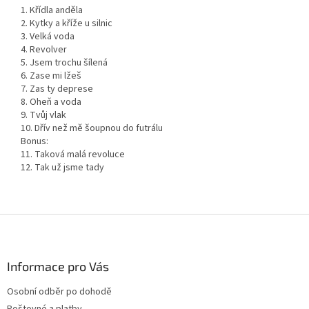
1. Křídla anděla
2. Kytky a kříže u silnic
3. Velká voda
4. Revolver
5. Jsem trochu šílená
6. Zase mi lžeš
7. Zas ty deprese
8. Oheň a voda
9. Tvůj vlak
10. Dřív než mě šoupnou do futrálu
Bonus:
11. Taková malá revoluce
12. Tak už jsme tady
Z
á
p
a
Informace pro Vás
t
Osobní odběr po dohodě
í