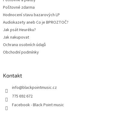
Poštovné a platby
Poštovné zdarma
Hodnocení stavu bazarových LP
Audiokazety aneb Co je BPROZTOČ?
Jak psát Heuréku?
Jak nakupovat
Ochrana osobních údajů
Obchodní podmínky
Kontakt
info
@
blackpointmusic.cz
775 692 672
Facebook - Black Point music