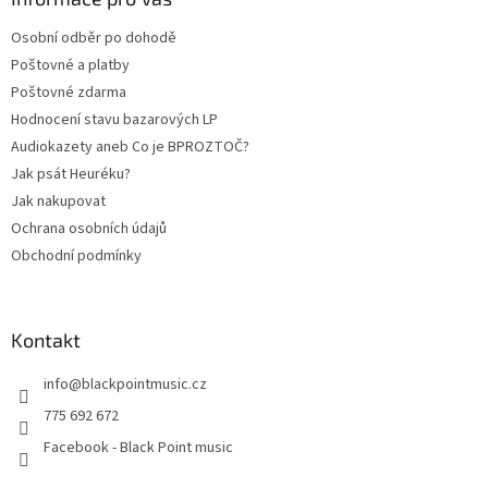
t
Osobní odběr po dohodě
í
Poštovné a platby
Poštovné zdarma
Hodnocení stavu bazarových LP
Audiokazety aneb Co je BPROZTOČ?
Jak psát Heuréku?
Jak nakupovat
Ochrana osobních údajů
Obchodní podmínky
Kontakt
info
@
blackpointmusic.cz
775 692 672
Facebook - Black Point music