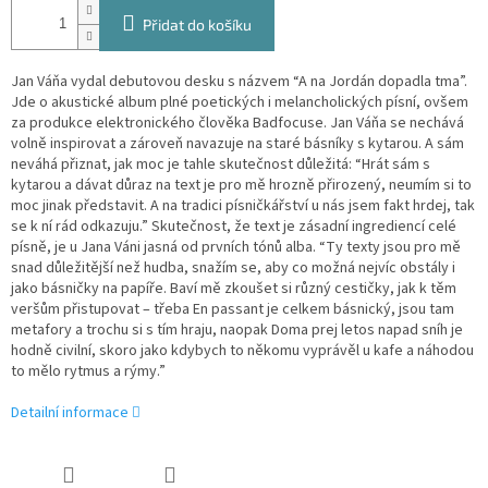
Přidat do košíku
Jan Váňa vydal debutovou desku s názvem “A na Jordán dopadla tma”.
Jde o akustické album plné poetických i melancholických písní, ovšem
za produkce elektronického člověka Badfocuse. Jan Váňa se nechává
volně inspirovat a zároveň navazuje na staré básníky s kytarou. A sám
neváhá přiznat, jak moc je tahle skutečnost důležitá: “Hrát sám s
kytarou a dávat důraz na text je pro mě hrozně přirozený, neumím si to
moc jinak představit. A na tradici písničkářství u nás jsem fakt hrdej, tak
se k ní rád odkazuju.” Skutečnost, že text je zásadní ingrediencí celé
písně, je u Jana Váni jasná od prvních tónů alba. “Ty texty jsou pro mě
snad důležitější než hudba, snažím se, aby co možná nejvíc obstály i
jako básničky na papíře. Baví mě zkoušet si různý cestičky, jak k těm
veršům přistupovat – třeba En passant je celkem básnický, jsou tam
metafory a trochu si s tím hraju, naopak Doma prej letos napad sníh je
hodně civilní, skoro jako kdybych to někomu vyprávěl u kafe a náhodou
to mělo rytmus a rýmy.”
Detailní informace