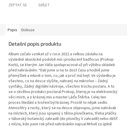
ZEPTAT SE
SDÍLET
Popis
Diskuze
Detailní popis produktu
Album začalo vznikat už v roce 2022 a velkou zásluhu na
výsledné akustické podobě má i producent badfocus (Prokop
Korb), se kterým Jan Váňa spolupracoval už při výběru skladeb
před nahráváním. “Dali jsme si na to dost času a hodně jsme
přemýšleli a mluvili o tom, co, jak a proč má bejt. Ve výsledku je
všechno, co na desce slyšíte, nahraný na mikrofon – žádný
synťáky, žádný digitální nástroje, všechno trochu postaru. A to
se o skvělou produkci postaral Prokop, kterej je na elektronický
věci mistr, a o krásnej mix a master Láďa Štěrba. Celej ten
proces hledání a tvoření byl krásnej. Prostě to nějak sedlo.
Atmosféry a ruchy, který se na desce objevujou, jsme nahrávali
na místech, který jsou spojený s těma písničkama, třeba ptáčky
v táborský botanický zahradě (do písničky V zahradě) nebo déšť
z místa, kde jsem rok před nahráváním napsal Mrholí za úplně