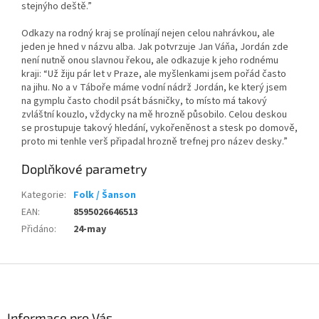
stejnýho deště.”
Odkazy na rodný kraj se prolínají nejen celou nahrávkou, ale
jeden je hned v názvu alba. Jak potvrzuje Jan Váňa, Jordán zde
není nutně onou slavnou řekou, ale odkazuje k jeho rodnému
kraji: “Už žiju pár let v Praze, ale myšlenkami jsem pořád často
na jihu. No a v Táboře máme vodní nádrž Jordán, ke který jsem
na gymplu často chodil psát básničky, to místo má takový
zvláštní kouzlo, vždycky na mě hrozně působilo. Celou deskou
se prostupuje takový hledání, vykořeněnost a stesk po domově,
proto mi tenhle verš připadal hrozně trefnej pro název desky.”
Doplňkové parametry
Kategorie
:
Folk / Šanson
EAN
:
8595026646513
Přidáno
:
24-may
Z
á
p
a
Informace pro Vás