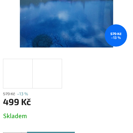
579 Kč
–13 %
579 Kč
–13 %
499 Kč
Měrná
Skladem
cena: