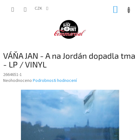
Přejít
NÁKUP
na
CZK
obsah
KOŠÍK
VÁŇA JAN - A na Jordán dopadla tma
- LP / VINYL
2664651-1
Průměrné
Neohodnoceno
Podrobnosti hodnocení
hodnocení
produktu
je
0,0
z
5
hvězdiček.