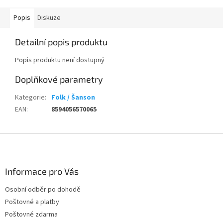
Popis
Diskuze
Detailní popis produktu
Popis produktu není dostupný
Doplňkové parametry
Kategorie
:
Folk / Šanson
EAN
:
8594056570065
Z
á
p
a
Informace pro Vás
t
Osobní odběr po dohodě
í
Poštovné a platby
Poštovné zdarma