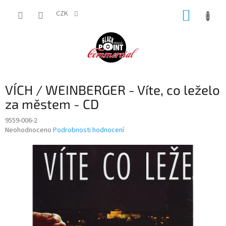
Přejít
NÁKUP
na
CZK
obsah
KOŠÍK
VÍCH / WEINBERGER - Víte, co leželo
za městem - CD
9559-006-2
Průměrné
Neohodnoceno
Podrobnosti hodnocení
hodnocení
produktu
je
0,0
z
5
hvězdiček.