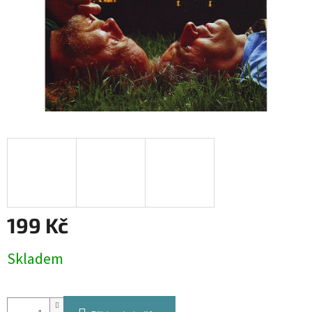
199 Kč
Měrná
Skladem
cena: