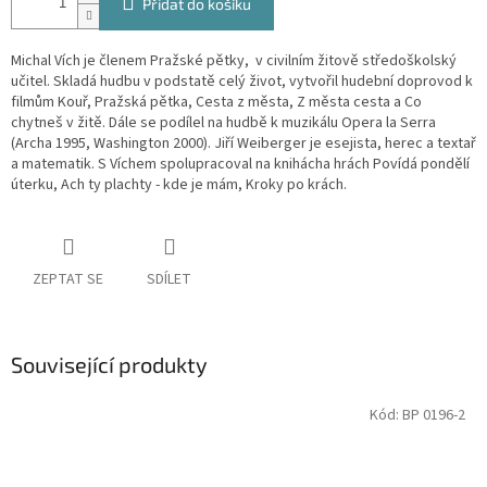
Přidat do košíku
Michal Vích je členem Pražské pětky, v civilním žitově středoškolský
učitel. Skladá hudbu v podstatě celý život, vytvořil hudební doprovod k
filmům Kouř, Pražská pětka, Cesta z města, Z města cesta a Co
chytneš v žitě. Dále se podílel na hudbě k muzikálu Opera la Serra
(Archa 1995, Washington 2000). Jiří Weiberger je esejista, herec a textař
a matematik. S Víchem spolupracoval na knihácha hrách Povídá pondělí
úterku, Ach ty plachty - kde je mám, Kroky po krách.
ZEPTAT SE
SDÍLET
Související produkty
Kód:
BP 0196-2