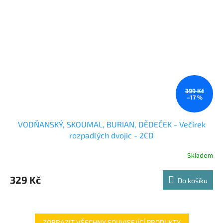
399 Kč
–17 %
VODŇANSKÝ, SKOUMAL, BURIAN, DĚDEČEK - Večírek
rozpadlých dvojic - 2CD
Skladem
329 Kč
Do košíku
ZOBRAZIT VŠECHNY SOUVISEJÍCÍ PRODUKTY