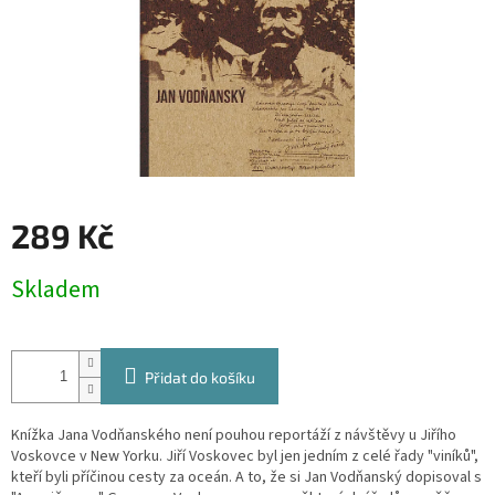
289 Kč
Měrná
Skladem
cena:
Přidat do košíku
Knížka Jana Vodňanského není pouhou reportáží z návštěvy u Jiřího
Voskovce v New Yorku. Jiří Voskovec byl jen jedním z celé řady "viníků",
kteří byli příčinou cesty za oceán.
A to, že si Jan Vodňanský dopisoval s