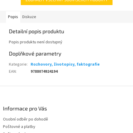
Popis
Diskuze
Detailní popis produktu
Popis produktu není dostupný
Doplňkové parametry
Kategorie
:
Rozhovory, životopisy, faktografie
EAN
:
9788074924194
Z
á
p
a
Informace pro Vás
t
Osobní odběr po dohodě
í
Poštovné a platby