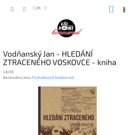
Přejít
NÁKUP
na
CZK
obsah
KOŠÍK
Vodňanský Jan - HLEDÁNÍ
ZTRACENÉHO VOSKOVCE - kniha
14156
Průměrné
Neohodnoceno
Podrobnosti hodnocení
hodnocení
produktu
je
0,0
z
5
hvězdiček.