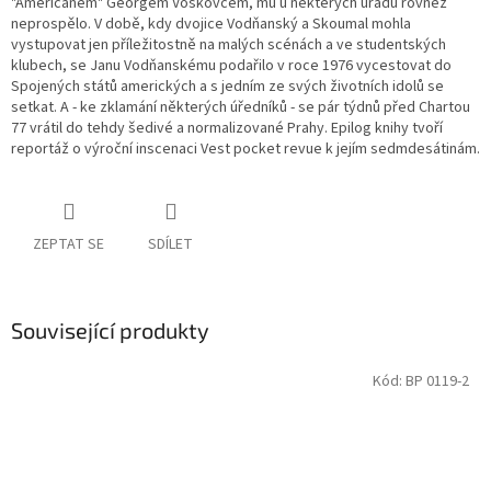
"Američanem" Georgem Voskovcem, mu u některých úřadů rovněž
neprospělo. V době, kdy dvojice Vodňanský a Skoumal mohla
vystupovat jen příležitostně na malých scénách a ve studentských
klubech, se Janu Vodňanskému podařilo v roce 1976 vycestovat do
Spojených států amerických a s jedním ze svých životních idolů se
setkat. A - ke zklamání některých úředníků - se pár týdnů před Chartou
77 vrátil do tehdy šedivé a normalizované Prahy. Epilog knihy tvoří
reportáž o výroční inscenaci Vest pocket revue k jejím sedmdesátinám.
ZEPTAT SE
SDÍLET
Související produkty
Kód:
BP 0119-2