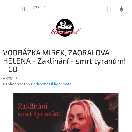
Přejít
NÁKUP
na
CZK
obsah
KOŠÍK
VODRÁŽKA MIREK, ZAORALOVÁ
HELENA - Zaklínání - smrt tyranům!
- CD
GR251-2
Průměrné
Neohodnoceno
Podrobnosti hodnocení
hodnocení
produktu
je
0,0
z
5
hvězdiček.