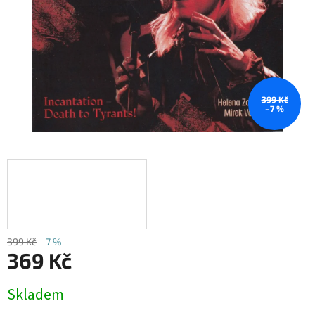
399 Kč
–7 %
399 Kč
–7 %
369 Kč
Měrná
Skladem
cena: