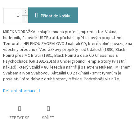
Přidat do košíku
MIREK VODRÁŽKA, chlapík mnoha profesí, mj. redaktor Vokna,
hudebník, činovník ÚSTRu atd. přichází opět s novým projektem.
Tentorát s HELENOU ZAORALOVOU nahráli CD, které volně navazuje na
všechny předchozí Vodrážkovy projekty - od Událostí (1990, Black
Point) přes MC Bratři (1991, Black Point) a dále CD Chaosmos &
Psychochaos (GR 1991-2016) a Underground Temple Story (vlastní
náklad), který vznikl v 80. letech a nahrál ji s Petrem Mukem, Milanem
Švábem a Ivou Švábovou. Aktuální CD Zaklínání - smrt tyranům je
poselství této doby z druhé strany Měsíce. Podrobněji viz níže.
Detailní informace
ZEPTAT SE
SDÍLET