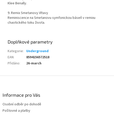
Klee Benally.
9. Remix Smetanovy Vltavy
Reminiscence na Smetanovu symfonickou báseň v remixu
chaotického toku života.
Doplňkové parametry
Kategorie
:
Underground
EAN
:
8594156572518
Přidáno
:
26-march
Z
á
p
a
Informace pro Vás
t
Osobní odběr po dohodě
í
Poštovné a platby