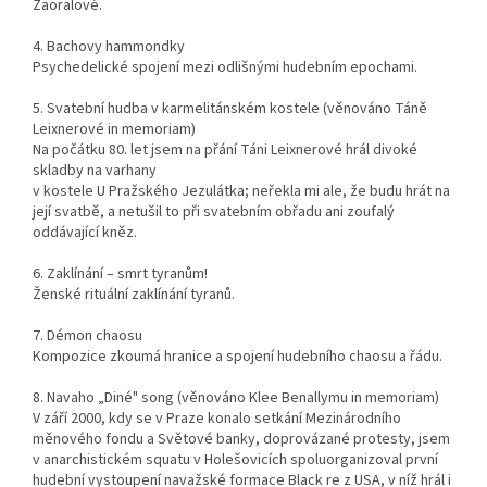
Zaoralové.
4. Bachovy hammondky
Psychedelické spojení mezi odlišnými hudebním epochami.
5. Svatební hudba v karmelitánském kostele (věnováno Táně
Leixnerové in memoriam)
Na počátku 80. let jsem na přání Táni Leixnerové hrál divoké
skladby na varhany
v kostele U Pražského Jezulátka; neřekla mi ale, že budu hrát na
její svatbě, a netušil to při svatebním obřadu ani zoufalý
oddávající kněz.
6. Zaklínání – smrt tyranům!
Ženské rituální zaklínání tyranů.
7. Démon chaosu
Kompozice zkoumá hranice a spojení hudebního chaosu a řádu.
8. Navaho „Diné" song (věnováno Klee Benallymu in memoriam)
V září 2000, kdy se v Praze konalo setkání Mezinárodního
měnového fondu a Světové banky, doprovázané protesty, jsem
v anarchistickém squatu v Holešovicích spoluorganizoval první
hudební vystoupení navažské formace Black re z USA, v níž hrál i