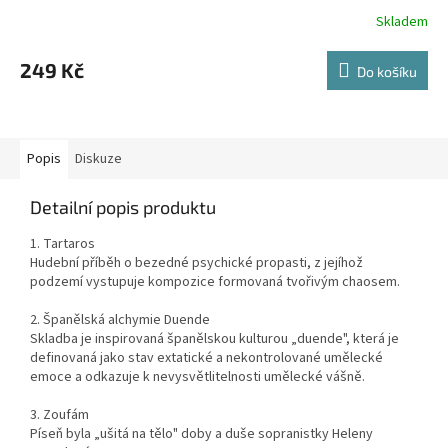
Skladem
249 Kč
Do košíku
Popis
Diskuze
Detailní popis produktu
1. Tartaros
Hudební příběh o bezedné psychické propasti, z jejíhož
podzemí vystupuje kompozice formovaná tvořivým chaosem.
2. Španělská alchymie Duende
Skladba je inspirovaná španělskou kulturou „duende", která je
definovaná jako stav extatické a nekontrolované umělecké
emoce a odkazuje k nevysvětlitelnosti umělecké vášně.
3. Zoufám
Píseň byla „ušitá na tělo" doby a duše sopranistky Heleny