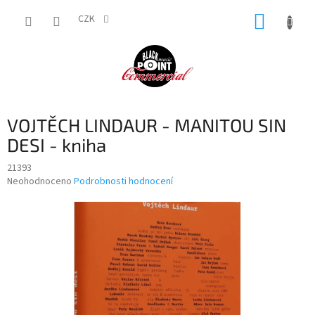
Přejít
NÁKUP
na
CZK
obsah
KOŠÍK
VOJTĚCH LINDAUR - MANITOU SIN
DESI - kniha
21393
Průměrné
Neohodnoceno
Podrobnosti hodnocení
hodnocení
produktu
je
0,0
z
5
hvězdiček.