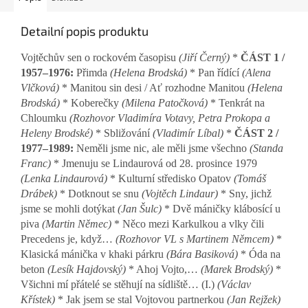
Detailní popis produktu
Vojtěchův sen o rockovém časopisu
(Jiří Černý)
*
ČÁST 1 /
1957–1976:
Přimda
(Helena Brodská)
* Pan řídící
(Alena
Vlčková)
* Manitou sin desi / Ať rozhodne Manitou
(Helena
Brodská)
* Koberečky
(Milena Patočková)
* Tenkrát na
Chloumku
(Rozhovor Vladimíra Votavy, Petra Prokopa a
Heleny Brodské)
* Sbližování
(Vladimír Líbal)
*
ČÁST 2 /
1977–1989:
Neměli jsme nic, ale měli jsme všechno
(Standa
Franc)
* Jmenuju se Lindaurová od 28. prosince 1979
(Lenka Lindaurová)
* Kulturní středisko Opatov
(Tomáš
Drábek)
* Dotknout se snu
(Vojtěch Lindaur)
* Sny, jichž
jsme se mohli dotýkat
(Jan Šulc)
* Dvě máničky klábosící u
piva
(Martin Němec)
* Něco mezi Karkulkou a vlky čili
Precedens je, když…
(Rozhovor VL s Martinem Němcem)
*
Klasická mánička v khaki párkru
(Bára Basiková)
* Óda na
beton
(Lesík Hajdovský)
* Ahoj Vojto,…
(Marek Brodský)
*
Všichni mí přátelé se stěhují na sídliště… (I.)
(Václav
Křístek)
* Jak jsem se stal Vojtovou partnerkou
(Jan Rejžek)