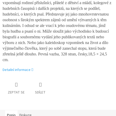
vzpomínají rodinní příslušníci, přátelé z dětství a mládí, kolegové z
hudebních časopisů i dalších projektů, na kterých se podílel,
hudebníci, o kterých psal. Představuje jej jako mnohovrstevnatou
osobnost s širokým spektrem zájmů od umění výtvarných k těm
kulinárním. I odsud se ale vrací k jeho osudovému tématu, jímž
byla hudba a psaní o ni. Může sloužit jako východisko k budoucí
biografii a soubornému vydání jeho publikovaných textů nebo
výboru z nich. Nebo jako kaleidoskop vzpomínek na život a dílo
výjimečného člověka, který po sobě zanechal stopu, která bude
zřetelná ještě dlouho. Pevná vazba, 328 stran, česky,18,5 × 24,5
cm.
Detailní informace
ZEPTAT SE
SDÍLET
Popis
Diskuze