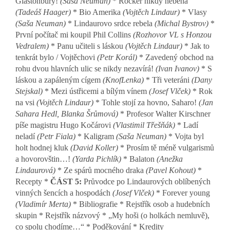
Glastonbury!
(Saša Neuman)
* Rocker nikdy neběhá
(Tadeáš Haager)
* Bio Amerika
(Vojtěch Lindaur)
* Vlasy
(Saša Neuman)
* Lindaurovo srdce rebela
(Michal Bystrov)
*
První počítač mi koupil Phil Collins
(Rozhovor VL s Honzou
Vedralem)
* Panu učiteli s láskou
(Vojtěch Lindaur)
* Jak to
tenkrát bylo / Vojtěchovi
(Petr Korál)
* Zavedený obchod na
rohu dvou hlavních ulic se nikdy nezavírá!
(Ivan Ivanov)
* S
láskou a zapáleným cígem
(KnofLenka)
* Tři veteráni
(Dany
Stejskal)
* Mezi ústřicemi a bílým vínem
(Josef Vlček)
* Rok
na vsi
(Vojtěch Lindaur)
* Tohle stojí za hovno, Saharo!
(Jan
Sahara Hedl, Blanka Šrůmová)
*
Profesor Walter Kirschner
píše magistru Hugo Kočárovi
(Vlastimil Třešňák)
* Ladí
neladí
(Petr Fiala)
* Kaligram
(Saša Neuman)
* Vojta byl
holt hodnej kluk
(David Koller)
* Prosím tě méně vulgarismů
a hovorovštin…!
(Yarda Pichlík)
* Balaton
(Anežka
Lindaurová)
* Ze spárů mocného draka
(Pavel Kohout)
*
Recepty *
ČÁST 5:
Průvodce po Lindaurových oblíbených
vinných šencích a hospodách
(Josef Vlček)
* Forever young
(Vladimír Merta)
* Bibliografie * Rejstřík osob a hudebních
skupin * Rejstřík názvový * „My hoši (o holkách nemluvě),
co spolu chodíme…“ * Poděkování * Kredity