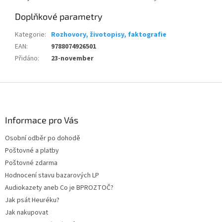
Doplňkové parametry
Kategorie
:
Rozhovory, životopisy, faktografie
EAN
:
9788074926501
Přidáno
:
23-november
Z
á
p
a
Informace pro Vás
t
Osobní odběr po dohodě
í
Poštovné a platby
Poštovné zdarma
Hodnocení stavu bazarových LP
Audiokazety aneb Co je BPROZTOČ?
Jak psát Heuréku?
Jak nakupovat