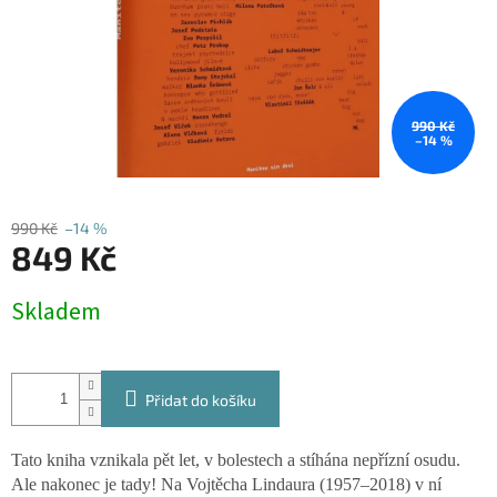
990 Kč
–14 %
990 Kč
–14 %
849 Kč
Měrná
Skladem
cena:
Přidat do košíku
Tato kniha vznikala pět let, v bolestech a stíhána nepřízní osudu.
Ale nakonec je tady! Na Vojtěcha Lindaura (1957–2018) v ní