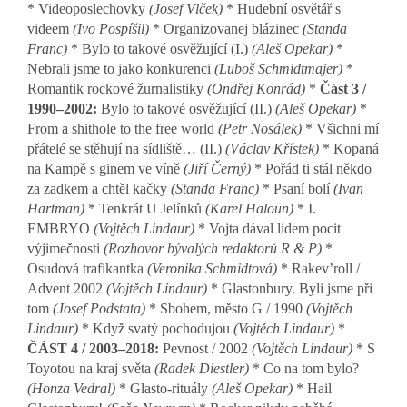
* Videoposlechovky
(Josef Vlček)
* Hudební osvětář s
videem
(Ivo Pospíšil)
* Organizovanej blázinec
(Standa
Franc)
* Bylo to takové osvěžující (I.)
(Aleš Opekar)
*
Nebrali jsme to jako konkurenci
(Luboš Schmidtmajer)
*
Romantik rockové žurnalistiky
(Ondřej Konrád)
*
Část 3 /
1990–2002:
Bylo to takové osvěžující (II.)
(Aleš Opekar)
*
From a shithole to the free world
(Petr Nosálek)
* Všichni mí
přátelé se stěhují na sídliště… (II.)
(Václav Křístek)
* Kopaná
na Kampě s ginem ve víně
(Jiří Černý)
* Pořád ti stál někdo
za zadkem a chtěl kačky
(Standa Franc)
* Psaní bolí
(Ivan
Hartman)
* Tenkrát U Jelínků
(Karel Haloun)
* I.
EMBRYO
(Vojtěch Lindaur)
* Vojta dával lidem pocit
výjimečnosti
(Rozhovor bývalých redaktorů R & P)
*
Osudová trafikantka
(Veronika Schmidtová)
* Rakev’roll /
Advent 2002
(Vojtěch Lindaur)
* Glastonbury. Byli jsme při
tom
(Josef Podstata)
* Sbohem, město G / 1990
(Vojtěch
Lindaur)
* Když svatý pochodujou
(Vojtěch Lindaur)
*
ČÁST 4 / 2003–2018:
Pevnost / 2002
(Vojtěch Lindaur)
* S
Toyotou na kraj světa
(Radek Diestler)
* Co na tom bylo?
(Honza Vedral)
* Glasto-rituály
(Aleš Opekar)
* Hail