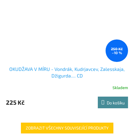
250 Kč
–10 %
OKUDŽAVA V MÍRU - Vondrák, Kudrjavcev, Zalesskaja,
Džigurda.... CD
Skladem
225 Kč
Do košíku
ZOBRAZIT VŠECHNY SOUVISEJÍCÍ PRODUKTY