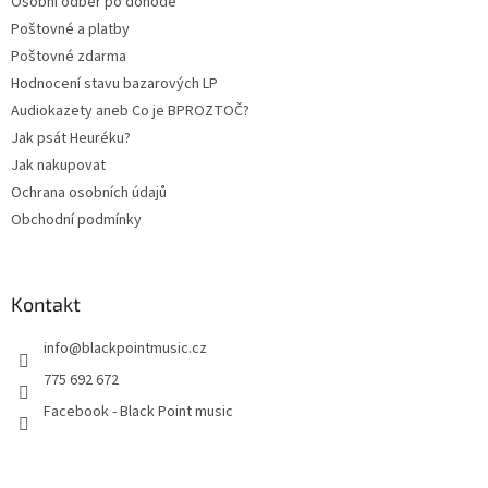
Osobní odběr po dohodě
í
Poštovné a platby
Poštovné zdarma
Hodnocení stavu bazarových LP
Audiokazety aneb Co je BPROZTOČ?
Jak psát Heuréku?
Jak nakupovat
Ochrana osobních údajů
Obchodní podmínky
Kontakt
info
@
blackpointmusic.cz
775 692 672
Facebook - Black Point music