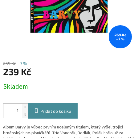
259 Kč
–7 %
259 Kč
–7 %
239 Kč
Měrná
Skladem
cena:
Přidat do košíku
Album Barvy je vůbec prvním uceleným titulem, který vyšel trojici
brněnských ne-písničkářů. Trio Vondrák, Bodlák, Polák hrálo už za