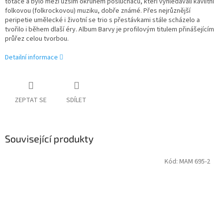
totáče a bylo mezi užším okruhem posluchačů, kteří vyhledávali kavlitní
folkovou (folkrockovou) muziku, dobře známé. Přes nejrůznější
peripetie umělecké i životní se trio s přestávkami stále scházelo a
tvořilo i během dlaší éry. Album Barvy je profilovým titulem přinášejícím
průřez celou tvorbou.
Detailní informace
ZEPTAT SE
SDÍLET
Související produkty
Kód:
MAM 695-2