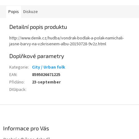
Popis
Diskuze
Detailní popis produktu
http://www.denik.cz/hudba/vondrak-bodlak-a-polak-namichali-
jasne-barvy-na-vzkrisenem-albu-20150728-9v2z.html
Doplňkové parametry
Kategorie
:
City / Urban folk
EAN
:
8595026671225
Přidáno
:
23-september
DIGIpack
:
Z
á
p
a
Informace pro Vás
t