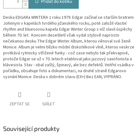
Přidat do košíku
Deska EDGARa WINTERA z roku 1979. Edgar začínal se starším bratrem
Johnnym v kapelách tvrdého jižanského rocku, poté založil vlastní
rhythm and bluesovou kapelu Edgar Winter Group s níž slavil úspěchy
během 70. let . Koncem desetiletí však vydal stylově naprosto
nečekanou desku The Edgar Winter Album, kterou věnoval své ženě
Monice. Album je velmi blízko módní diskotékové vlně, kterou veskrze
protkává rytmicky střižené funky - což zase nebylo tak překvapivé,
protože Edgar se už v 70. letech etabloval jako jazzový saxofonista a
klávesista. Stav - obal zašlý, špinavý, ale bez defektů. Vnitřní vsádka v
pořádku, obsahuje foto a dokumentaci, na druhé straně Edgarovo
vyznání Monice. Deska v dobrém stavu (EX+) Bez EAN, VYPRÁNO.
ZEPTAT SE
SDÍLET
Související produkty