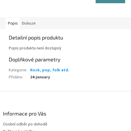
Popis
Diskuze
Detailní popis produktu
Popis produktu není dostupný
Doplňkové parametry
Kategorie
:
Rock, pop, folk atd.
Přidáno
:
24-january
Z
á
p
a
Informace pro Vás
t
Osobní odběr po dohodě
í