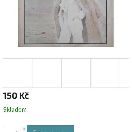
150 Kč
Měrná
Skladem
cena: