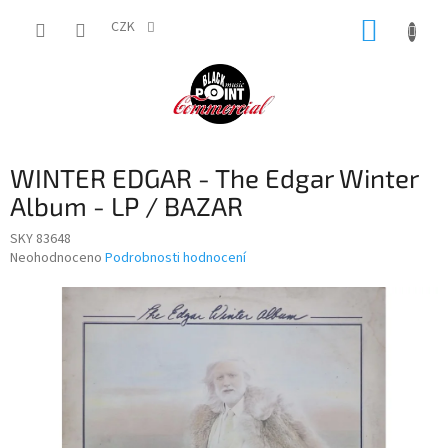
Přejít
NÁKUP
na
CZK
obsah
KOŠÍK
WINTER EDGAR - The Edgar Winter
Album - LP / BAZAR
SKY 83648
Průměrné
Neohodnoceno
Podrobnosti hodnocení
hodnocení
produktu
je
0,0
z
5
hvězdiček.