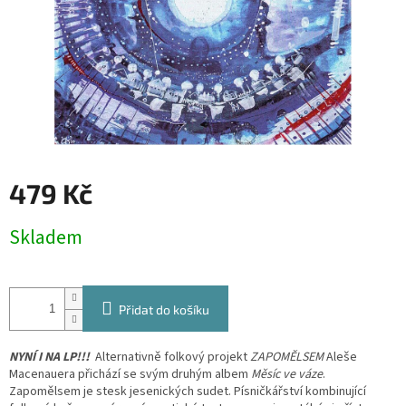
479 Kč
Měrná
Skladem
cena:
Přidat do košíku
NYNÍ I NA LP!!!
Alternativně folkový projekt
ZAPOMĚLSEM
Aleše
Macenauera přichází se svým druhým albem
Měsíc ve váze
.
Zapomělsem je stesk jesenických sudet. Písničkářství kombinující