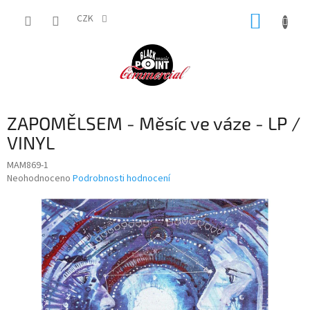
Přejít
NÁKUP
na
CZK
obsah
KOŠÍK
ZAPOMĚLSEM - Měsíc ve váze - LP /
VINYL
MAM869-1
Průměrné
Neohodnoceno
Podrobnosti hodnocení
hodnocení
produktu
je
0,0
z
5
hvězdiček.