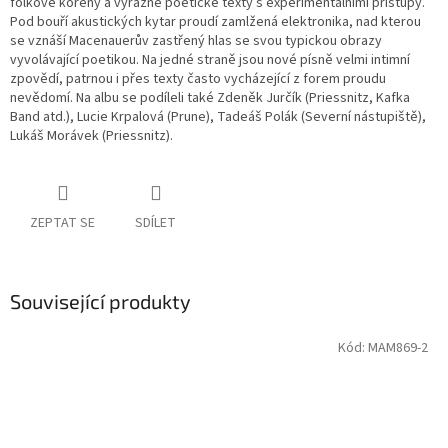
folkové kořeny a výrazné poetické texty s experimentálními přístupy.
Pod bouří akustických kytar proudí zamlžená elektronika, nad kterou
se vznáší Macenauerův zastřený hlas se svou typickou obrazy
vyvolávající poetikou. Na jedné straně jsou nové písně velmi intimní
zpovědí, patrnou i přes texty často vycházející z forem proudu
nevědomí. Na albu se podíleli také Zdeněk Jurčík (Priessnitz, Kafka
Band atd.), Lucie Krpalová (Prune), Tadeáš Polák (Severní nástupiště),
Lukáš Morávek (Priessnitz).
ZEPTAT SE
SDÍLET
Související produkty
Kód:
MAM869-2