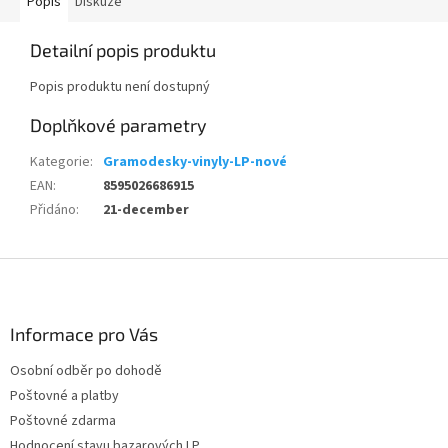
Popis
Diskuze
Detailní popis produktu
Popis produktu není dostupný
Doplňkové parametry
Kategorie
:
Gramodesky-vinyly-LP-nové
EAN
:
8595026686915
Přidáno
:
21-december
Z
á
p
a
Informace pro Vás
t
Osobní odběr po dohodě
í
Poštovné a platby
Poštovné zdarma
Hodnocení stavu bazarových LP