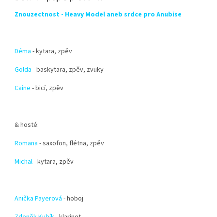
Znouzectnost - Heavy Model
aneb srdce
pro Anubise
Déma
- kytara, zpěv
Golda
- baskytara, zpěv, zvuky
Caine
- bicí, zpěv
& hosté:
Romana
- saxofon, flétna, zpěv
Michal
- kytara, zpěv
Anička Payerová
- hoboj