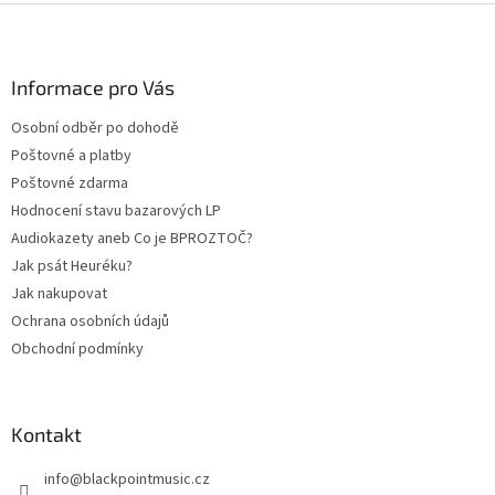
Z
á
p
a
Informace pro Vás
t
Osobní odběr po dohodě
í
Poštovné a platby
Poštovné zdarma
Hodnocení stavu bazarových LP
Audiokazety aneb Co je BPROZTOČ?
Jak psát Heuréku?
Jak nakupovat
Ochrana osobních údajů
Obchodní podmínky
Kontakt
info
@
blackpointmusic.cz