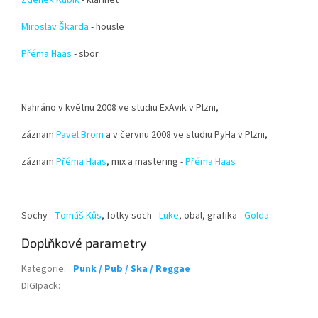
Zdeněk Kubík
- klarinet
Miroslav Škard
a
- housle
Přéma Haas
- sbor
Nahráno v květnu 2008 ve studiu ExAvik v Plzni,
záznam
Pavel Brom
a v červnu 2008 ve studiu PyHa v Plzni,
záznam
Přéma Haas
, mix a mastering -
Přéma Haas
Sochy -
Tomáš Kůs
, fotky soch -
Luke
, obal, grafika -
Golda
Doplňkové parametry
Kategorie
:
Punk / Pub / Ska / Reggae
DIGIpack
: