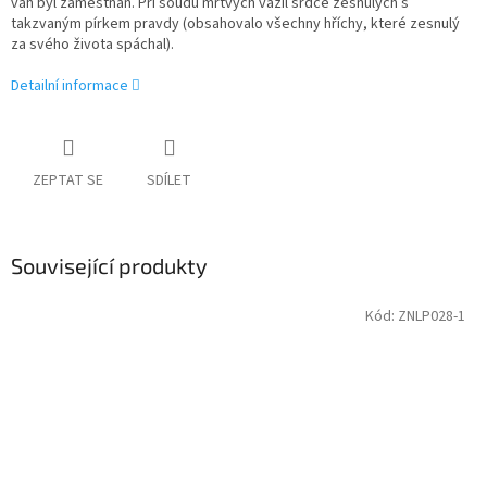
vah byl zaměstnán. Při soudu mrtvých vážil srdce zesnulých s
takzvaným pírkem pravdy (obsahovalo všechny hříchy, které zesnulý
za svého života spáchal).
Detailní informace
ZEPTAT SE
SDÍLET
Související produkty
Kód:
ZNLP028-1