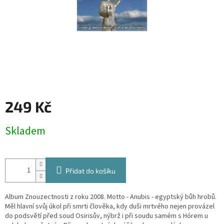
249 Kč
Měrná
Skladem
cena:
Přidat do košíku
Album Znouzectnosti z roku 2008. Motto - Anubis - egyptský bůh hrobů.
Měl hlavní svůj úkol při smrti člověka, kdy duši mrtvého nejen provázel
do podsvětí před soud Osirisův, nýbrž i při soudu samém s Hórem u