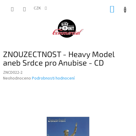
Přejít
NÁKUP
na
CZK
obsah
KOŠÍK
ZNOUZECTNOST - Heavy Model
aneb Srdce pro Anubise - CD
ZNCD022-2
Průměrné
Neohodnoceno
Podrobnosti hodnocení
hodnocení
produktu
je
0,0
z
5
hvězdiček.